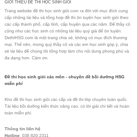
GIỚI THIỆU ĐỀ THI HỌC SINH GIỎI
Trang website đề thi học sinh giỏi.com ra đời với mục đích cung
cấp những tài liệu và tổng hợp đề thi ôn luyện học sinh giỏi theo
các cấp thành phố, cấp tỉnh, cấp huyện qua các năm. Để thầy cô
cũng như các học sinh có những tài liệu quý giá để ôn luyện.
DethiHSG.com là một trang chia sẻ, không có mục đích thương
mại. Thế nên, mong quý thầy cô và các em học sinh góp ý, chia
sẻ tài liệu để chúng tôi tổng hợp làm cho nội dung phong phú và
đa dạng hơn. Cảm ơn.
Đề thi học sinh giỏi các môn - chuyên đề bồi dưỡng HSG
miễn phí
Kho đề thi học sinh giỏi các cấp và đề thi lớp chuyên toàn quốc.
Tài liệu bồi dưỡng kiến thức nâng cao, có lời giải chi tiết và hoàn
toàn miễn phí.
Thông tin liên hệ
Hotline
: 038 820 2311