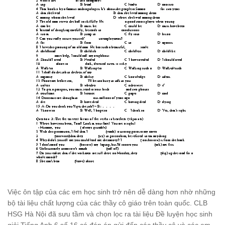
Việc ôn tập của các em học sinh trở nên dễ dàng hơn nhờ những
bộ tài liệu chất lượng của các thầy cô giáo trên toàn quốc. CLB
HSG Hà Nội đã sưu tầm và chọn lọc ra tài liệu Đề luyện học sinh