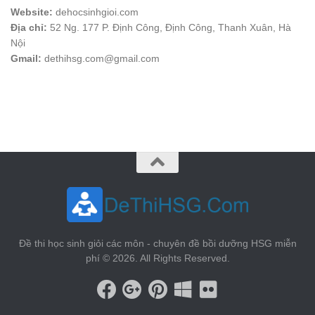
Website:
dehocsinhgioi.com
Địa chỉ:
52 Ng. 177 P. Định Công, Định Công, Thanh Xuân, Hà
Nội
Gmail:
dethihsg.com@gmail.com
vin88
 , 
game bài đổi thưởng
 , 
iwin68
 , 
Good88
Đề thi học sinh giỏi các môn - chuyên đề bồi dưỡng HSG miễn
phí © 2026. All Rights Reserved.