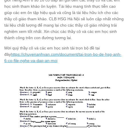
giỏi Tiếng Anh 6 số 16 có đáp án gửi đến các thầy cô và các em
học sinh tham khảo ôn luyện. Tài liệu mang tính thực tiễn cao
giúp các em ôn tập hiệu quả và cũng là tài liệu hữu ích cho các
thầy cô giáo tham khảo. CLB HSG Hà Nội sẽ luôn cập nhất những
tài liệu chất lượng để mang lại cho các thầy cô giáo những trải
nghiệm xem tốt nhất. Xin chúc các thầy cô và các em học sinh
thành công trên con đường tương lai.
Mời quý thầy cô và các em học sinh tải trọn bộ đề tại
đây
https://chuyenanhvan.com/document/tai-tron-bo-de-hsg-anh-
6-co-file-nghe-va-dap-an-moi