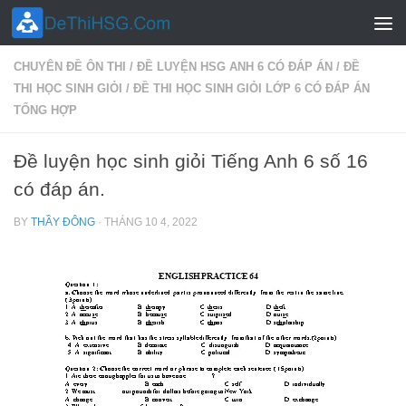
Skip to content
CHUYÊN ĐỀ ÔN THI
/
ĐỀ LUYỆN HSG ANH 6 CÓ ĐÁP ÁN
/
ĐỀ
THI HỌC SINH GIỎI
/
ĐỀ THI HỌC SINH GIỎI LỚP 6 CÓ ĐÁP ÁN
TỔNG HỢP
Đề luyện học sinh giỏi Tiếng Anh 6 số 16
có đáp án.
BY
THẦY ĐÔNG
·
THÁNG 10 4, 2022