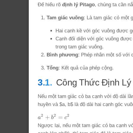
Để hiểu rõ
định lý Pitago
, chúng ta cần n
Tam giác vuông
: Là tam giác có một 
Hai cạnh kề với góc vuông được g
Cạnh đối diện với góc vuông được 
trong tam giác vuông.
Bình phương
: Phép nhân một số với 
Tổng
: Kết quả của phép cộng.
Công Thức Định Lý 
Nếu một tam giác có ba cạnh với độ dài lần
huyền và $a, b$ là độ dài hai cạnh góc vuôn
2
2
2
a^2
+
=
a
b
c
+
Ngược lại, nếu một tam giác có ba cạnh v
b^2