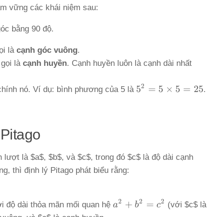
ắm vững các khái niệm sau:
góc bằng 90 độ.
ọi là
cạnh góc vuông
.
gọi là
cạnh huyền
. Cạnh huyền luôn là cạnh dài nhất
2
5^2 =
5
=
5
×
5
=
25
chính nó. Ví dụ: bình phương của 5 là
.
5
\times
5 = 25
Pitago
 lượt là $a$, $b$, và $c$, trong đó $c$ là độ dài cạnh
g, thì định lý Pitago phát biểu rằng:
2
2
2
a^2
+
=
ới độ dài thỏa mãn mối quan hệ
a
b
c
(với $c$ là
+