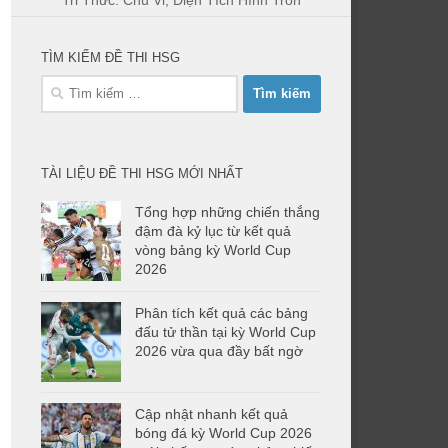
Tri Thức: Chu Vi, Diện Tích Hình Tròn
TÌM KIẾM ĐỀ THI HSG
Tìm
kiếm
cho:
TÀI LIỆU ĐỀ THI HSG MỚI NHẤT
Tổng hợp những chiến thắng
đậm đà kỷ lục từ kết quả
vòng bảng kỳ World Cup
2026
Phân tích kết quả các bảng
đấu tử thần tại kỳ World Cup
2026 vừa qua đầy bất ngờ
Cập nhật nhanh kết quả
bóng đá kỳ World Cup 2026