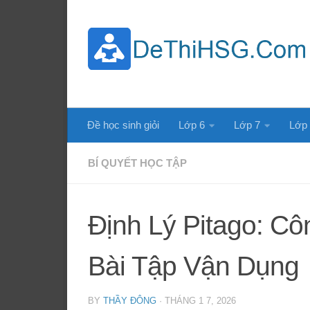
Skip to content
Đề học sinh giỏi
Lớp 6
Lớp 7
Lớp
BÍ QUYẾT HỌC TẬP
Định Lý Pitago: C
Bài Tập Vận Dụng
BY
THẦY ĐÔNG
·
THÁNG 1 7, 2026