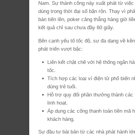
Nam. Sự thành công này xuất phát từ việc đ
dùng trong thời đại số bận rộn. Thay vì ph
bàn tiến lên, poker căng thẳng hàng giờ l
kết quả chỉ sau chưa đầy 60 giây.
Bên cạnh yếu tố tốc độ, sự đa dạng về kên
phát triển vượt bậc:
Liên kết chặt chẽ với hệ thống ngân hàn
tốc.
Tích hợp các loại ví điện tử phổ biến
dùng trẻ tuổi.
Hỗ trợ quy đổi phần thưởng thành các 
linh hoạt.
Áp dụng các cổng thanh toán tiền mã hó
khách hàng.
Sự đầu tư bài bản từ các nhà phát hành l