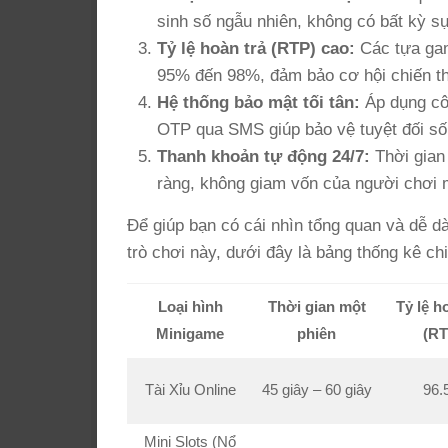
sinh số ngẫu nhiên, không có bất kỳ sự
Tỷ lệ hoàn trả (RTP) cao:
Các tựa gam
95% đến 98%, đảm bảo cơ hội chiến th
Hệ thống bảo mật tối tân:
Áp dụng cô
OTP qua SMS giúp bảo vệ tuyệt đối số 
Thanh khoản tự động 24/7:
Thời gian 
ràng, không giam vốn của người chơi m
Để giúp bạn có cái nhìn tổng quan và dễ d
trò chơi này, dưới đây là bảng thống kê chi 
Loại hình
Thời gian một
Tỷ lệ h
Minigame
phiên
(RT
Tài Xỉu Online
45 giây – 60 giây
96.
Mini Slots (Nổ