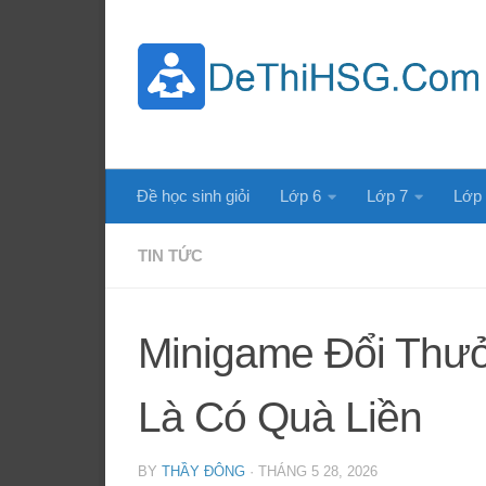
Skip to content
Đề học sinh giỏi
Lớp 6
Lớp 7
Lớp
TIN TỨC
Minigame Đổi Thưở
Là Có Quà Liền
BY
THẦY ĐÔNG
·
THÁNG 5 28, 2026