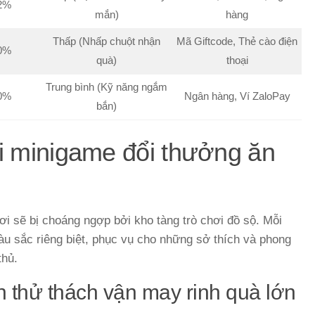
2%
mắn)
hàng
Thấp (Nhấp chuột nhận
Mã Giftcode, Thẻ cào điện
0%
quà)
thoại
Trung bình (Kỹ năng ngắm
0%
Ngân hàng, Ví ZaloPay
bắn)
i minigame đổi thưởng ăn
i sẽ bị choáng ngợp bởi kho tàng trò chơi đồ sộ. Mỗi
 sắc riêng biệt, phục vụ cho những sở thích và phong
thủ.
thử thách vận may rinh quà lớn