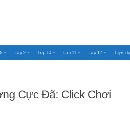
 8
Lớp 9
Lớp 10
Lớp 11
Lớp 12
Tuyển tậ
ng Cực Đã: Click Chơi