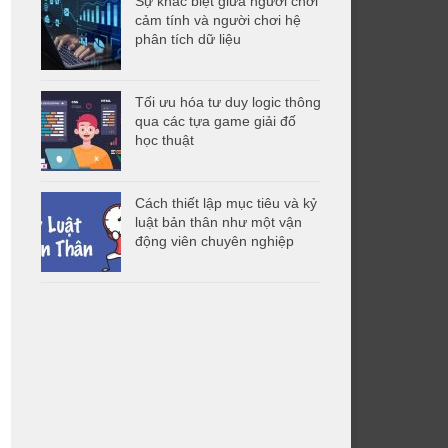
Sự khác biệt giữa người chơi
cảm tính và người chơi hệ
phân tích dữ liệu
Tối ưu hóa tư duy logic thông
qua các tựa game giải đố
học thuật
Cách thiết lập mục tiêu và kỷ
luật bản thân như một vận
động viên chuyên nghiệp