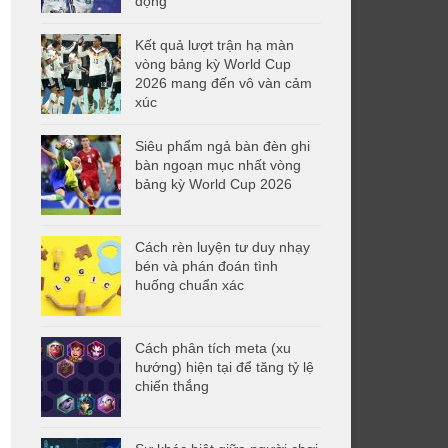
động
Kết quả lượt trận hạ màn
vòng bảng kỳ World Cup
2026 mang đến vô vàn cảm
xúc
Siêu phẩm ngả bàn đèn ghi
bàn ngoạn mục nhất vòng
bảng kỳ World Cup 2026
Cách rèn luyện tư duy nhạy
bén và phán đoán tình
huống chuẩn xác
Cách phân tích meta (xu
hướng) hiện tại để tăng tỷ lệ
chiến thắng