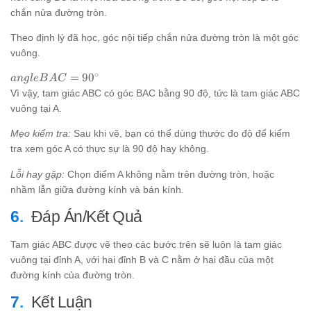
chắn nửa đường tròn.
Theo định lý đã học, góc nội tiếp chắn nửa đường tròn là một góc
vuông.
∘
angle
=
9
0
an
g
l
e
B
A
C
BAC =
Vì vậy, tam giác ABC có góc BAC bằng 90 độ, tức là tam giác ABC
90^\circ
vuông tại A.
Mẹo kiểm tra:
Sau khi vẽ, bạn có thể dùng thước đo độ để kiểm
tra xem góc A có thực sự là 90 độ hay không.
Lỗi hay gặp:
Chọn điểm A không nằm trên đường tròn, hoặc
nhầm lẫn giữa đường kính và bán kính.
Đáp Án/Kết Quả
Tam giác ABC được vẽ theo các bước trên sẽ luôn là tam giác
vuông tại đỉnh A, với hai đỉnh B và C nằm ở hai đầu của một
đường kính của đường tròn.
Kết Luận