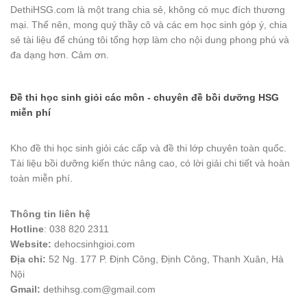
DethiHSG.com là một trang chia sẻ, không có mục đích thương
mại. Thế nên, mong quý thầy cô và các em học sinh góp ý, chia
sẻ tài liệu để chúng tôi tổng hợp làm cho nội dung phong phú và
đa dạng hơn. Cảm ơn.
Đề thi học sinh giỏi các môn - chuyên đề bồi dưỡng HSG
miễn phí
Kho đề thi học sinh giỏi các cấp và đề thi lớp chuyên toàn quốc.
Tài liệu bồi dưỡng kiến thức nâng cao, có lời giải chi tiết và hoàn
toàn miễn phí.
Thông tin liên hệ
Hotline
: 038 820 2311
Website:
dehocsinhgioi.com
Địa chỉ:
52 Ng. 177 P. Định Công, Định Công, Thanh Xuân, Hà
Nội
Gmail:
dethihsg.com@gmail.com