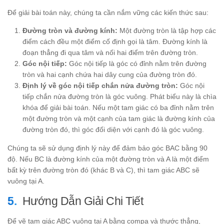
Để giải bài toán này, chúng ta cần nắm vững các kiến thức sau:
Đường tròn và đường kính:
Một đường tròn là tập hợp các
điểm cách đều một điểm cố định gọi là tâm. Đường kính là
đoạn thẳng đi qua tâm và nối hai điểm trên đường tròn.
Góc nội tiếp:
Góc nội tiếp là góc có đỉnh nằm trên đường
tròn và hai cạnh chứa hai dây cung của đường tròn đó.
Định lý về góc nội tiếp chắn nửa đường tròn:
Góc nội
tiếp chắn nửa đường tròn là góc vuông. Phát biểu này là chìa
khóa để giải bài toán. Nếu một tam giác có ba đỉnh nằm trên
một đường tròn và một cạnh của tam giác là đường kính của
đường tròn đó, thì góc đối diện với cạnh đó là góc vuông.
Chúng ta sẽ sử dụng định lý này để đảm bảo góc BAC bằng 90
độ. Nếu BC là đường kính của một đường tròn và A là một điểm
bất kỳ trên đường tròn đó (khác B và C), thì tam giác ABC sẽ
vuông tại A.
Hướng Dẫn Giải Chi Tiết
Để vẽ tam giác ABC vuông tại A bằng compa và thước thẳng,