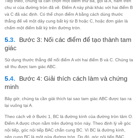
Tiếp theo, chúng ta cần chọn một điểm thứ ba, gọi là A, nằm trên
chu vi của đường tròn đã vẽ. Điểm A này phải khác với hai điểm B
và C đã xác định. Có thể chọn điểm A bằng cách dùng thước
thẳng để vẽ một dây cung bất kỳ từ B hoặc C, hoặc đơn giản là
chấm một điểm bất kỳ trên đường tròn.
Bước 3: Nối các điểm để tạo thành tam
giác
Sử dụng thước thẳng để nối điểm A với hai điểm B và C. Chúng ta
sẽ thu được tam giác ABC.
Bước 4: Giải thích cách làm và chứng
minh
Bây giờ, chúng ta cần giải thích tại sao tam giác ABC được tạo ra
lại vuông tại A.
Theo cách vẽ ở Bước 1, BC là đường kính của đường tròn tâm O.
Điểm A được chọn nằm trên đường tròn này. Theo định lý về góc
nội tiếp, góc nội tiếp BAC chắn cung BC. Vì BC là đường kính,
nên cung BC là một nửa đường tròn. Do đó, góc nội tiếp BAC