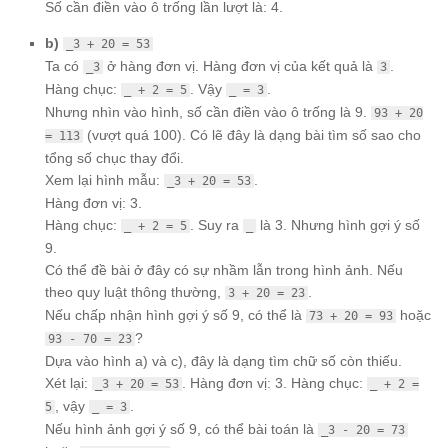
Số cần điền vào ô trống lần lượt là: 4.
b)
_3 + 20 = 53
Ta có
ở hàng đơn vị. Hàng đơn vị của kết quả là
.
_3
3
Hàng chục:
. Vậy
.
_ + 2 = 5
_ = 3
Nhưng nhìn vào hình, số cần điền vào ô trống là 9.
93 + 20
(vượt quá 100). Có lẽ đây là dạng bài tìm số sao cho
= 113
tổng số chục thay đổi.
Xem lại hình mẫu:
.
_3 + 20 = 53
Hàng đơn vị: 3.
Hàng chục:
. Suy ra
là 3. Nhưng hình gợi ý số
_ + 2 = 5
_
9.
Có thể đề bài ở đây có sự nhầm lẫn trong hình ảnh. Nếu
theo quy luật thông thường,
.
3 + 20 = 23
Nếu chấp nhận hình gợi ý số 9, có thể là
hoặc
73 + 20 = 93
?
93 - 70 = 23
Dựa vào hình a) và c), đây là dạng tìm chữ số còn thiếu.
Xét lại:
. Hàng đơn vị: 3. Hàng chục:
_3 + 20 = 53
_ + 2 =
, vậy
.
5
_ = 3
Nếu hình ảnh gợi ý số 9, có thể bài toán là
_3 - 20 = 73