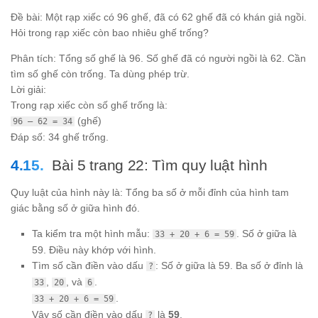
Đề bài: Một rạp xiếc có 96 ghế, đã có 62 ghế đã có khán giả ngồi.
Hỏi trong rạp xiếc còn bao nhiêu ghế trống?
Phân tích: Tổng số ghế là 96. Số ghế đã có người ngồi là 62. Cần
tìm số ghế còn trống. Ta dùng phép trừ.
Lời giải:
Trong rạp xiếc còn số ghế trống là:
(ghế)
96 – 62 = 34
Đáp số: 34 ghế trống.
Bài 5 trang 22: Tìm quy luật hình
Quy luật của hình này là: Tổng ba số ở mỗi đỉnh của hình tam
giác bằng số ở giữa hình đó.
Ta kiểm tra một hình mẫu:
. Số ở giữa là
33 + 20 + 6 = 59
59. Điều này khớp với hình.
Tìm số cần điền vào dấu
: Số ở giữa là 59. Ba số ở đỉnh là
?
,
, và
.
33
20
6
.
33 + 20 + 6 = 59
Vậy số cần điền vào dấu
là
59
.
?