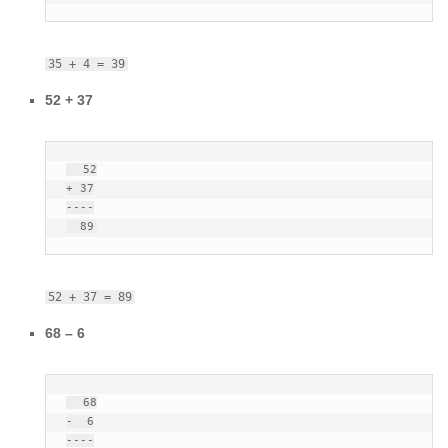
35 + 4 = 39
52 + 37
  52

+ 37

----

  89
52 + 37 = 89
68 – 6
  68

-  6

----
