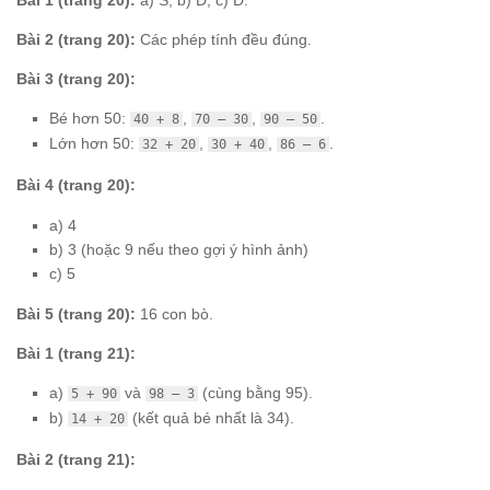
Bài 1 (trang 20):
a) S, b) Đ, c) Đ.
Bài 2 (trang 20):
Các phép tính đều đúng.
Bài 3 (trang 20):
Bé hơn 50:
,
,
.
40 + 8
70 – 30
90 – 50
Lớn hơn 50:
,
,
.
32 + 20
30 + 40
86 – 6
Bài 4 (trang 20):
a) 4
b) 3 (hoặc 9 nếu theo gợi ý hình ảnh)
c) 5
Bài 5 (trang 20):
16 con bò.
Bài 1 (trang 21):
a)
và
(cùng bằng 95).
5 + 90
98 – 3
b)
(kết quả bé nhất là 34).
14 + 20
Bài 2 (trang 21):