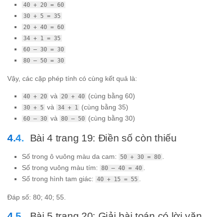
40 + 20 = 60
30 + 5 = 35
20 + 40 = 60
34 + 1 = 35
60 – 30 = 30
80 – 50 = 30
Vậy, các cặp phép tính có cùng kết quả là:
và
(cùng bằng 60)
40 + 20
20 + 40
và
(cùng bằng 35)
30 + 5
34 + 1
và
(cùng bằng 30)
60 – 30
80 – 50
Bài 4 trang 19: Điền số còn thiếu
Số trong ô vuông màu da cam:
.
50 + 30 = 80
Số trong vuông màu tím:
.
80 – 40 = 40
Số trong hình tam giác:
.
40 + 15 = 55
Đáp số: 80; 40; 55.
Bài 5 trang 20: Giải bài toán có lời văn