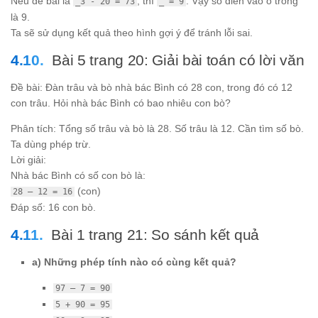
Nếu đề bài là
, thì
. Vậy số điền vào ô trống
_3 - 20 = 73
_ = 9
là 9.
Ta sẽ sử dụng kết quả theo hình gợi ý để tránh lỗi sai.
Bài 5 trang 20: Giải bài toán có lời văn
Đề bài: Đàn trâu và bò nhà bác Bình có 28 con, trong đó có 12
con trâu. Hỏi nhà bác Bình có bao nhiêu con bò?
Phân tích: Tổng số trâu và bò là 28. Số trâu là 12. Cần tìm số bò.
Ta dùng phép trừ.
Lời giải:
Nhà bác Bình có số con bò là:
(con)
28 – 12 = 16
Đáp số: 16 con bò.
Bài 1 trang 21: So sánh kết quả
a) Những phép tính nào có cùng kết quả?
97 – 7 = 90
5 + 90 = 95