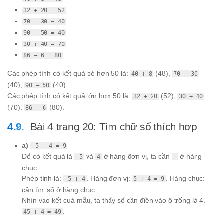
32 + 20 = 52
70 – 30 = 40
90 – 50 = 40
30 + 40 = 70
86 – 6 = 80
Các phép tính có kết quả bé hơn 50 là:
(48),
40 + 8
70 – 30
(40),
(40).
90 – 50
Các phép tính có kết quả lớn hơn 50 là:
(52),
32 + 20
30 + 40
(70),
(80).
86 – 6
Bài 4 trang 20: Tìm chữ số thích hợp
a)
_5 + 4 = 9
Để có kết quả là
và
ở hàng đơn vị, ta cần
ở hàng
_5
4
_
chục.
Phép tính là:
. Hàng đơn vị:
. Hàng chục:
_5 + 4
5 + 4 = 9
cần tìm số ở hàng chục.
Nhìn vào kết quả mẫu, ta thấy số cần điền vào ô trống là 4.
.
45 + 4 = 49