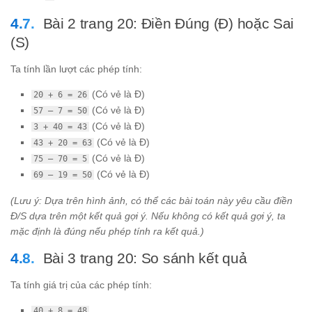
Bài 2 trang 20: Điền Đúng (Đ) hoặc Sai
(S)
Ta tính lần lượt các phép tính:
(Có vẻ là Đ)
20 + 6 = 26
(Có vẻ là Đ)
57 – 7 = 50
(Có vẻ là Đ)
3 + 40 = 43
(Có vẻ là Đ)
43 + 20 = 63
(Có vẻ là Đ)
75 – 70 = 5
(Có vẻ là Đ)
69 – 19 = 50
(Lưu ý: Dựa trên hình ảnh, có thể các bài toán này yêu cầu điền
Đ/S dựa trên một kết quả gợi ý. Nếu không có kết quả gợi ý, ta
mặc định là đúng nếu phép tính ra kết quả.)
Bài 3 trang 20: So sánh kết quả
Ta tính giá trị của các phép tính:
40 + 8 = 48