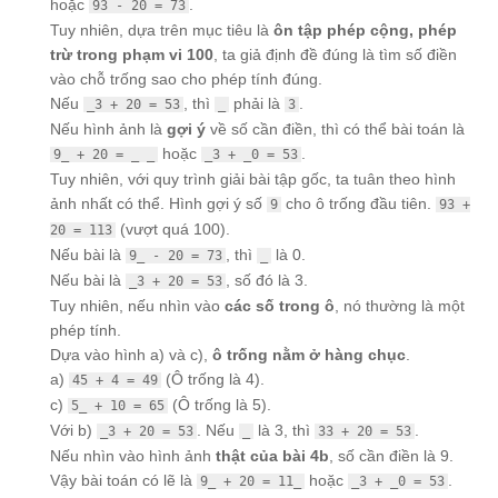
hoặc
.
93 - 20 = 73
Tuy nhiên, dựa trên mục tiêu là
ôn tập phép cộng, phép
trừ trong phạm vi 100
, ta giả định đề đúng là tìm số điền
vào chỗ trống sao cho phép tính đúng.
Nếu
, thì
phải là
.
_3 + 20 = 53
_
3
Nếu hình ảnh là
gợi ý
về số cần điền, thì có thể bài toán là
hoặc
.
9_ + 20 = _ _
_3 + _0 = 53
Tuy nhiên, với quy trình giải bài tập gốc, ta tuân theo hình
ảnh nhất có thể. Hình gợi ý số
cho ô trống đầu tiên.
9
93 +
(vượt quá 100).
20 = 113
Nếu bài là
, thì
là 0.
9_ - 20 = 73
_
Nếu bài là
, số đó là 3.
_3 + 20 = 53
Tuy nhiên, nếu nhìn vào
các số trong ô
, nó thường là một
phép tính.
Dựa vào hình a) và c),
ô trống nằm ở hàng chục
.
a)
(Ô trống là 4).
45 + 4 = 49
c)
(Ô trống là 5).
5_ + 10 = 65
Với b)
. Nếu
là 3, thì
.
_3 + 20 = 53
_
33 + 20 = 53
Nếu nhìn vào hình ảnh
thật của bài 4b
, số cần điền là 9.
Vậy bài toán có lẽ là
hoặc
.
9_ + 20 = 11_
_3 + _0 = 53