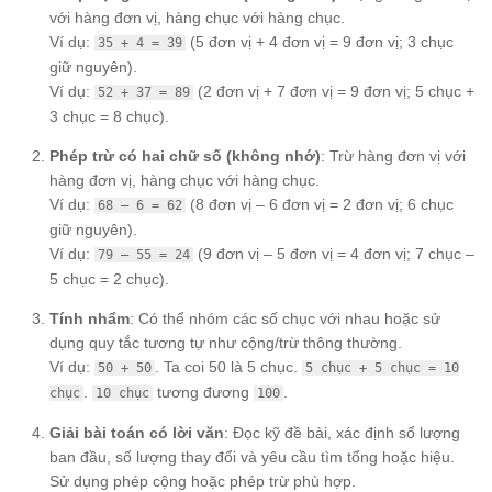
với hàng đơn vị, hàng chục với hàng chục.
Ví dụ:
(5 đơn vị + 4 đơn vị = 9 đơn vị; 3 chục
35 + 4 = 39
giữ nguyên).
Ví dụ:
(2 đơn vị + 7 đơn vị = 9 đơn vị; 5 chục +
52 + 37 = 89
3 chục = 8 chục).
Phép trừ có hai chữ số (không nhớ)
: Trừ hàng đơn vị với
hàng đơn vị, hàng chục với hàng chục.
Ví dụ:
(8 đơn vị – 6 đơn vị = 2 đơn vị; 6 chục
68 – 6 = 62
giữ nguyên).
Ví dụ:
(9 đơn vị – 5 đơn vị = 4 đơn vị; 7 chục –
79 – 55 = 24
5 chục = 2 chục).
Tính nhẩm
: Có thể nhóm các số chục với nhau hoặc sử
dụng quy tắc tương tự như cộng/trừ thông thường.
Ví dụ:
. Ta coi 50 là 5 chục.
50 + 50
5 chục + 5 chục = 10
.
tương đương
.
chục
10 chục
100
Giải bài toán có lời văn
: Đọc kỹ đề bài, xác định số lượng
ban đầu, số lượng thay đổi và yêu cầu tìm tổng hoặc hiệu.
Sử dụng phép cộng hoặc phép trừ phù hợp.