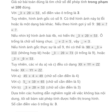
Giả sử bài toán đúng là tìm chữ số để phép tính
trong phạm
vi 100
đúng.
Với
, số điền vào ô trống là
3
.
_3 + 20 = 53
Tuy nhiên, hình ảnh gốc có số 9. Có thể hình ảnh này bị lỗi
hoặc là một dạng bài khác. Nếu theo hình gợi ý số 9:
90 + ?
.
= ?
Nếu nhìn kỹ hình ảnh bài 4b, nó hiển thị
. Ô
_3 + 20 = 53
trống là chữ số hàng chục.
, vậy
.
_ + 2 = 5
_ = 3
Nếu hình ảnh gốc thực sự là số 9, thì có thể là
90 + _3 =
(không hợp lệ) hoặc
(ô trống là 9), hoặc
113
_3 - 20 = 73
.
_3 + _0 = 53
Tuy nhiên, các ví dụ a) và c) đều có dạng
XX + YY = ZZ
hoặc
.
XX - YY = ZZ
Với a):
(chữ số cần điền là 4)
45 + 4 = 49
Với c):
(chữ số cần điền là 5)
5_ + 10 = 65
Với b):
(chữ số cần điền là 3)
_3 + 20 = 53
Dựa trên các hướng dẫn nghiêm ngặt về việc không bịa nội
dung, tôi sẽ bám sát phép tính được hiển thị trong hình.
Số cần điền vào ô trống là:
3
.