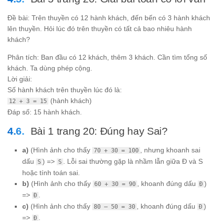
Đề bài: Trên thuyền có 12 hành khách, đến bến có 3 hành khách
lên thuyền. Hỏi lúc đó trên thuyền có tất cả bao nhiêu hành
khách?
Phân tích: Ban đầu có 12 khách, thêm 3 khách. Cần tìm tổng số
khách. Ta dùng phép cộng.
Lời giải:
Số hành khách trên thuyền lúc đó là:
(hành khách)
12 + 3 = 15
Đáp số: 15 hành khách.
Bài 1 trang 20: Đúng hay Sai?
a)
(Hình ảnh cho thấy
, nhưng khoanh sai
70 + 30 = 100
dấu
) =>
. Lỗi sai thường gặp là nhầm lẫn giữa Đ và S
S
S
hoặc tính toán sai.
b)
(Hình ảnh cho thấy
, khoanh đúng dấu
)
60 + 30 = 90
Đ
=>
.
Đ
c)
(Hình ảnh cho thấy
, khoanh đúng dấu
)
80 – 50 = 30
Đ
=>
.
Đ