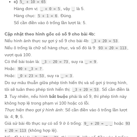
c)
5_ + 10 = 65
Hàng đơn vị:
, vậy
là 5.
_ + 0 = 5
_
Hàng chục:
. Đúng.
5 + 1 = 6
Số cần điền vào ô trống lần lượt là: 5.
Cập nhật theo hình gốc có số 9 cho bài 4b:
Nếu hình ảnh thực sự gợi ý số 9 cho bài 4b:
.
_3 + 20 = 53
Nếu ô trống là chữ số hàng chục, và số đó là 9:
,
93 + 20 = 113
vượt quá 100.
Có thể bài toán là:
, suy ra
.
_3 - 20 = 73
_ = 9
Hoặc:
.
90 + _3 = ?
Hoặc:
, suy ra
.
_0 + 23 = 53
_ = 3
Do sự mâu thuẫn giữa phép tính hiển thị và số gợi ý trong hình,
tôi sẽ tuân theo phép tính hiển thị:
. Số cần điền là
_3 + 20 = 53
3
. Tuy nhiên, nếu hình
bắt buộc
phải là số 9, thì phép tính này
không hợp lệ trong phạm vi 100 hoặc có lỗi.
Thực hiện theo gợi ý hình ảnh
: Số cần điền vào ô trống lần lượt
là: 4;
9
; 5.
Giả sử bài 4b thực sự có số 9 ở ô trống:
hoặc
9_ + 20 = _ _
93
(không hợp lệ).
+ 20 = 113