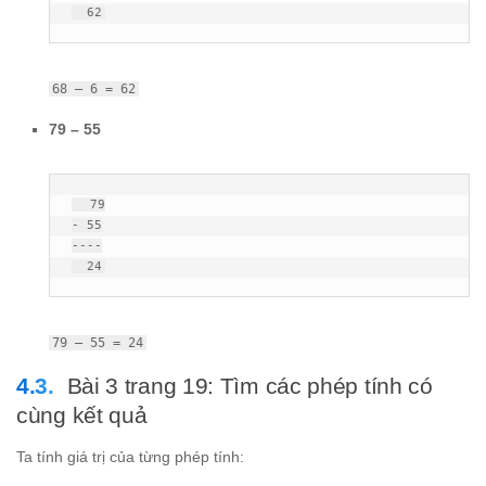
  62
68 – 6 = 62
79 – 55
  79

- 55

----

  24
79 – 55 = 24
Bài 3 trang 19: Tìm các phép tính có
cùng kết quả
Ta tính giá trị của từng phép tính: