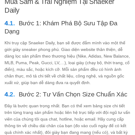
Mua Sắm & Trải Nghiệm Tại Snaeker
Daily
Bước 1: Khám Phá Bộ Sưu Tập Đa
Dạng
Khi truy cập Snaeker Daily, bạn sẽ được đắm mình vào một thế
giới giày sneaker phong phú. Giao diện website thân thiện, dễ
dàng lọc sản phẩm theo thương hiệu (Nike, Adidas, New Balance,
MLB, Puma, Peak, Gucci, LV,…), loại giày (chạy bộ, thời trang, cổ
điển), màu sắc, hoặc kích cỡ. Mỗi sản phẩm đều có hình ảnh
chân thực, mô tả chi tiết về chất liệu, công nghệ, và nguồn gốc
xuất xứ, giúp bạn dễ dàng đưa ra quyết định.
Bước 2: Tư Vấn Chọn Size Chuẩn Xác
Đây là bước quan trọng nhất. Bạn có thể xem bảng size chi tiết
trên từng trang sản phẩm hoặc liên hệ trực tiếp với đội ngũ tư vấn
viên của chúng tôi qua chat, hotline, hoặc email. Hãy cung cấp
thông tin về chiều dài chân của bạn (đo vào cuối ngày để có kết
quả chính xác nhất), đôi giày bạn đang mang (nếu có), và bất kỳ