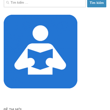
Tìm
kiếm
cho:
ĐỀ THI MỚI