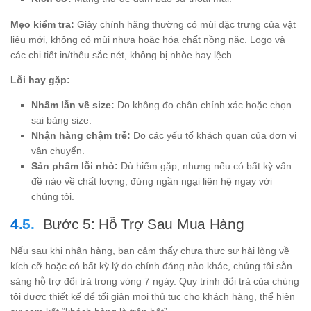
Mẹo kiểm tra:
Giày chính hãng thường có mùi đặc trưng của vật
liệu mới, không có mùi nhựa hoặc hóa chất nồng nặc. Logo và
các chi tiết in/thêu sắc nét, không bị nhòe hay lệch.
Lỗi hay gặp:
Nhầm lẫn về size:
Do không đo chân chính xác hoặc chọn
sai bảng size.
Nhận hàng chậm trễ:
Do các yếu tố khách quan của đơn vị
vận chuyển.
Sản phẩm lỗi nhỏ:
Dù hiếm gặp, nhưng nếu có bất kỳ vấn
đề nào về chất lượng, đừng ngần ngại liên hệ ngay với
chúng tôi.
Bước 5: Hỗ Trợ Sau Mua Hàng
Nếu sau khi nhận hàng, bạn cảm thấy chưa thực sự hài lòng về
kích cỡ hoặc có bất kỳ lý do chính đáng nào khác, chúng tôi sẵn
sàng hỗ trợ đổi trả trong vòng 7 ngày. Quy trình đổi trả của chúng
tôi được thiết kế để tối giản mọi thủ tục cho khách hàng, thể hiện