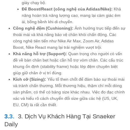
giày chạy bộ.
Đế Boost/React (công nghệ của Adidas/Nike):
Khả
năng hoàn trả năng lượng cao, mang lại cảm giác êm
ái, bồng bềnh khi di chuyển.
Công nghệ đệm (Cushioning):
Ảnh hưởng trực tiếp đến sự
thoải mái và khả năng bảo vệ chân khỏi chấn động. Các
công nghệ tiên tiến như Nike Air Max, Zoom Air, Adidas
Boost, Nike React mang lại trải nghiệm vượt trội.
Khả năng hỗ trợ (Support):
Quan trọng cho người có vấn
đề về bàn chân bẹt hoặc cần hỗ trợ vòm chân. Các cấu trúc
khung ổn định (stability frame) hoặc lớp đệm chuyên biệt
giúp giữ chân ở vị trí đúng.
Kích cỡ (Sizing):
Yếu tố then chốt để đảm bảo sự thoải mái
và tránh chấn thương. Mỗi thương hiệu, thậm chí mỗi dòng
sản phẩm, có thể có bảng size khác nhau. Việc đo đạc chính
xác và hiểu rõ cách chuyển đổi size giữa các hệ (US, UK,
EU, CM) là rất cần thiết.
3. Dịch Vụ Khách Hàng Tại Snaeker
Daily