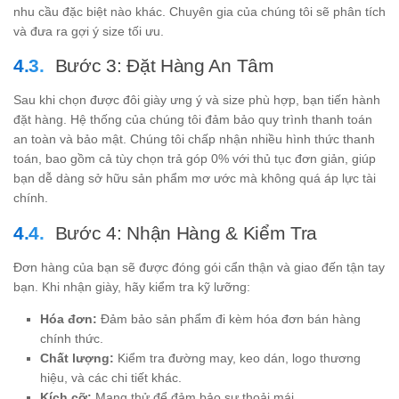
nhu cầu đặc biệt nào khác. Chuyên gia của chúng tôi sẽ phân tích
và đưa ra gợi ý size tối ưu.
Bước 3: Đặt Hàng An Tâm
Sau khi chọn được đôi giày ưng ý và size phù hợp, bạn tiến hành
đặt hàng. Hệ thống của chúng tôi đảm bảo quy trình thanh toán
an toàn và bảo mật. Chúng tôi chấp nhận nhiều hình thức thanh
toán, bao gồm cả tùy chọn trả góp 0% với thủ tục đơn giản, giúp
bạn dễ dàng sở hữu sản phẩm mơ ước mà không quá áp lực tài
chính.
Bước 4: Nhận Hàng & Kiểm Tra
Đơn hàng của bạn sẽ được đóng gói cẩn thận và giao đến tận tay
bạn. Khi nhận giày, hãy kiểm tra kỹ lưỡng:
Hóa đơn:
Đảm bảo sản phẩm đi kèm hóa đơn bán hàng
chính thức.
Chất lượng:
Kiểm tra đường may, keo dán, logo thương
hiệu, và các chi tiết khác.
Kích cỡ:
Mang thử để đảm bảo sự thoải mái.