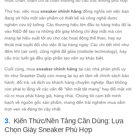
nhức chân, thậm chí là chấn thương do cấu trúc không phù hợp.
Thứ hai, việc mua
sneaker chính hãng
đồng nghĩa với việc bạn
đang sở hữu một sản phẩm có thiết kế và công nghệ được
nghiên cứu kỹ lưỡng. Các thương hiệu lớn đầu tư hàng triệu đô la
vào R&D để tạo ra những đôi giày không chỉ đẹp mắt mà còn
mang lại hiệu suất tối ưu cho các hoạt động thể thao, hay sự
thoải mái tuyệt đối cho việc đi lại hàng ngày. Các chi tiết nhỏ như
đệm khí (air unit), công nghệ đế giữa (midsole technology), hay
cấu trúc lưỡi gà đều góp phần tạo nên sự khác biệt.
Cuối cùng, mua
sneaker chính hãng
tại các nhà phân phối uy
tín như Snaeker Daily còn mang lại sự an tâm về chính sách bảo
hành, đổi trả, và dịch vụ khách hàng chuyên nghiệp. Bạn không
còn phải lo lắng về các vấn đề “tiền mất tật mang” hay đối mặt với
rủi ro mua phải hàng giả, hàng nhái. Chúng tôi cam kết minh
bạch về nguồn gốc sản phẩm, mang đến trải nghiệm mua sắm
trọn vẹn và đáng tin cậy nhất.
Kiến Thức/Nền Tảng Cần Dùng: Lựa
Chọn Giày Sneaker Phù Hợp