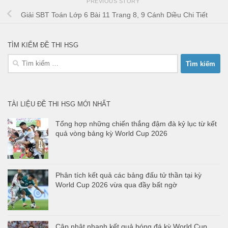
PREVIOUS STORY
Giải SBT Toán Lớp 6 Bài 11 Trang 8, 9 Cánh Diều Chi Tiết
TÌM KIẾM ĐỀ THI HSG
Tìm
kiếm
cho:
TÀI LIỆU ĐỀ THI HSG MỚI NHẤT
Tổng hợp những chiến thắng đậm đà kỷ lục từ kết
quả vòng bảng kỳ World Cup 2026
Phân tích kết quả các bảng đấu tử thần tại kỳ
World Cup 2026 vừa qua đầy bất ngờ
Cập nhật nhanh kết quả bóng đá kỳ World Cup