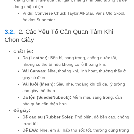
khẳng định vị thế qua thời gian, mang tính biểu tượng và dễ
dàng nhận diện.
Ví dụ: Converse Chuck Taylor All-Star, Vans Old Skool,
Adidas Superstar.
2. Các Yếu Tố Cần Quan Tâm Khi
Chọn Giày
Chất liệu:
Da (Leather):
Bền bỉ, sang trọng, chống nước tốt,
nhưng có thể bí nếu không có lỗ thoáng khí.
Vải Canvas:
Nhẹ, thoáng khí, linh hoạt, thường thấy ở
giày cổ điển.
Vải lưới (Mesh):
Siêu nhẹ, thoáng khí tối đa, lý tưởng
cho giày thể thao.
Da lộn (Suede/Nubuck):
Mềm mại, sang trọng, cần
bảo quản cẩn thận hơn.
Đế giày:
Đế cao su (Rubber Sole):
Phổ biến, độ bền cao, chống
trượt tốt.
Đế EVA:
Nhẹ, êm ái, hấp thụ sốc tốt, thường dùng trong