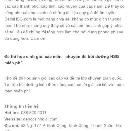
các cấp thành phố, cấp tỉnh, cấp huyện qua các năm. Để thầy cô
cũng như các học sinh có những tài liệu quý giá để ôn luyện.
DethiHSG.com là một trang chia sẻ, không có mục đích thương
mại. Thế nên, mong quý thầy cô và các em học sinh góp ý, chia
sẻ tài liệu để chúng tôi tổng hợp làm cho nội dung phong phú và
đa dạng hơn. Cảm ơn.
Đề thi học sinh giỏi các môn - chuyên đề bồi dưỡng HSG
miễn phí
Kho đề thi học sinh giỏi các cấp và đề thi lớp chuyên toàn quốc.
Tài liệu bồi dưỡng kiến thức nâng cao, có lời giải chi tiết và hoàn
toàn miễn phí.
Thông tin liên hệ
Hotline
: 038 820 2311
Website:
dehocsinhgioi.com
Địa chỉ:
52 Ng. 177 P. Định Công, Định Công, Thanh Xuân, Hà