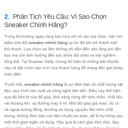
Phân Tích Yêu Cầu: Vì Sao Chọn
Sneaker Chính Hãng?
Trong thị trường ngày càng bão hòa với vô vàn lựa chọn, việc tìm
kiếm một đôi
sneaker chính hãng
uy tín đôi khi trở thành một
thử thách. Lựa chọn sai lầm không chỉ dẫn đến việc lãng phí tiền
bạc mà còn ảnh hưởng đến sức khỏe đôi chân và trải nghiệm
tổng thể. Tại Snaeker Daily, chúng tôi hiểu rõ những băn khoăn
này và đặt mình vào vị trí của khách hàng để mang đến giải pháp
toàn diện.
Trước hết,
sneaker chính hãng
là sự đảm bảo về chất lượng vật
liệu, quy trình sản xuất và công nghệ tiên tiến. Điều này thể hiện
qua độ bền bỉ của đế giày, khả năng nâng đỡ vòm chân, chất liệu
vải thoáng khí, và đường may tỉ mỉ. Một đôi giày giả mạo, dù có
vẻ ngoài tương đồng, thường sử dụng nguyên liệu kém chất
lượng, không đảm bảo các tiêu chuẩn an toàn, dễ bị hư hỏng sau
một thời gian ngắn sử dụng. Hậu quả là cảm giác khó chịu, đau