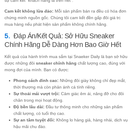
sự cam kết “khách hàng là trên hết”.
Cam kết không lừa đảo:
Mỗi sản phẩm bán ra đều có hóa đơn
chứng minh nguồn gốc. Chúng tôi cam kết đền gấp đôi giá trị
mua hàng nếu phát hiện sản phẩm không chính hãng.
Đáp Án/Kết Quả: Sở Hữu Sneaker
Chính Hãng Dễ Dàng Hơn Bao Giờ Hết
Kết quả của hành trình mua sắm tại Snaeker Daily là bạn sở hữu
được những đôi
sneaker chính hãng
chất lượng cao, đúng với
mong đợi của mình. Bạn có được:
Phong cách đỉnh cao:
Những đôi giày không chỉ đẹp mắt,
thời thượng mà còn phản ánh cá tính riêng.
Sự thoải mái vượt trội:
Cảm giác êm ái, nâng đỡ cho đôi
chân trong mọi hoạt động.
Độ bền lâu dài:
Đầu tư thông minh cho những sản phẩm
chất lượng, có tuổi thọ cao.
Sự an tâm tuyệt đối:
Không lo hàng giả, hàng nhái, dịch vụ
hậu mãi chu đáo.