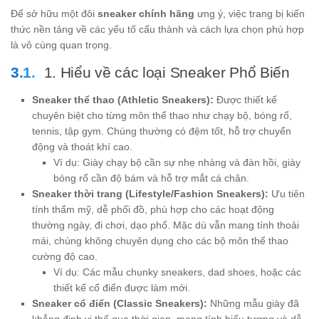
Để sở hữu một đôi
sneaker chính hãng
ưng ý, việc trang bị kiến
thức nền tảng về các yếu tố cấu thành và cách lựa chọn phù hợp
là vô cùng quan trọng.
1. Hiểu về các loại Sneaker Phổ Biến
Sneaker thể thao (Athletic Sneakers):
Được thiết kế
chuyên biệt cho từng môn thể thao như chạy bộ, bóng rổ,
tennis, tập gym. Chúng thường có đệm tốt, hỗ trợ chuyển
động và thoát khí cao.
Ví dụ: Giày chạy bộ cần sự nhẹ nhàng và đàn hồi, giày
bóng rổ cần độ bám và hỗ trợ mắt cá chân.
Sneaker thời trang (Lifestyle/Fashion Sneakers):
Ưu tiên
tính thẩm mỹ, dễ phối đồ, phù hợp cho các hoạt động
thường ngày, đi chơi, dạo phố. Mặc dù vẫn mang tính thoải
mái, chúng không chuyên dụng cho các bộ môn thể thao
cường độ cao.
Ví dụ: Các mẫu chunky sneakers, dad shoes, hoặc các
thiết kế cổ điển được làm mới.
Sneaker cổ điển (Classic Sneakers):
Những mẫu giày đã