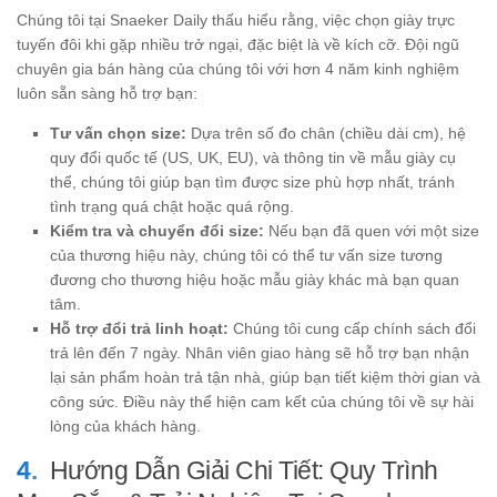
Chúng tôi tại Snaeker Daily thấu hiểu rằng, việc chọn giày trực
tuyến đôi khi gặp nhiều trở ngại, đặc biệt là về kích cỡ. Đội ngũ
chuyên gia bán hàng của chúng tôi với hơn 4 năm kinh nghiệm
luôn sẵn sàng hỗ trợ bạn:
Tư vấn chọn size:
Dựa trên số đo chân (chiều dài cm), hệ
quy đổi quốc tế (US, UK, EU), và thông tin về mẫu giày cụ
thể, chúng tôi giúp bạn tìm được size phù hợp nhất, tránh
tình trạng quá chật hoặc quá rộng.
Kiểm tra và chuyển đổi size:
Nếu bạn đã quen với một size
của thương hiệu này, chúng tôi có thể tư vấn size tương
đương cho thương hiệu hoặc mẫu giày khác mà bạn quan
tâm.
Hỗ trợ đổi trả linh hoạt:
Chúng tôi cung cấp chính sách đổi
trả lên đến 7 ngày. Nhân viên giao hàng sẽ hỗ trợ bạn nhận
lại sản phẩm hoàn trả tận nhà, giúp bạn tiết kiệm thời gian và
công sức. Điều này thể hiện cam kết của chúng tôi về sự hài
lòng của khách hàng.
Hướng Dẫn Giải Chi Tiết: Quy Trình