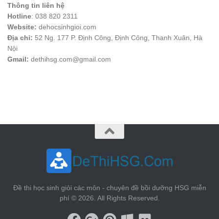
Thông tin liên hệ
Hotline
: 038 820 2311
Website:
dehocsinhgioi.com
Địa chỉ:
52 Ng. 177 P. Định Công, Định Công, Thanh Xuân, Hà
Nội
Gmail:
dethihsg.com@gmail.com
vin88
 , 
game bài đổi thưởng
 , 
iwin68
 , 
Good88
Đề thi học sinh giỏi các môn - chuyên đề bồi dưỡng HSG miễn
phí © 2026. All Rights Reserved.