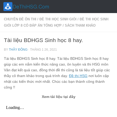
Skip to content
CHUYÊN ĐỀ ÔN THI
/
ĐỀ THI HỌC SINH GIỎI
/
ĐỀ THI HỌC SINH
GIỎI LỚP 8 CÓ ĐÁP ÁN TỔNG HỢP
/
SÁCH THAM KHẢO
Tài liệu BDHGS Sinh học 8 hay.
BY
THẦY ĐÔNG
·
THÁNG 1 26, 2021
Tài liệu BDHGS Sinh học 8 hay. Tài liệu BDHGS Sinh học 8 hay
giúp các em nắm kiến thức nâng cao, ôn luyện và thi HSG môn
Văn đạt kết quả cao, đồng thời đề thi cũng là tài liệu tốt giúp các
thầy cô tham khảo trong quá trình dạy.
Đề thi HSG
nơi luôn cập
nhật các kiến thức mới nhất. Chúc các bạn thành công thành
công !!
Xem tài liệu tại đây