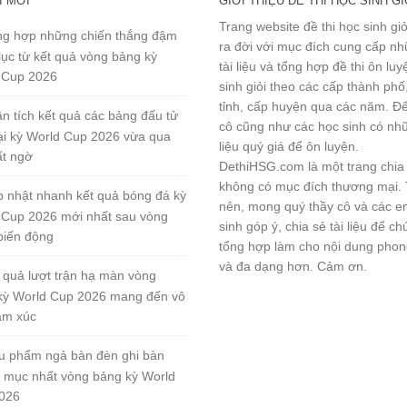
I MỚI
GIỚI THIỆU ĐỀ THI HỌC SINH GI
Trang website đề thi học sinh gi
g hợp những chiến thắng đậm
ra đời với mục đích cung cấp n
lục từ kết quả vòng bảng kỳ
tài liệu và tổng hợp đề thi ôn lu
 Cup 2026
sinh giỏi theo các cấp thành phố
tỉnh, cấp huyện qua các năm. Đ
n tích kết quả các bảng đấu tử
cô cũng như các học sinh có nhữ
tại kỳ World Cup 2026 vừa qua
liệu quý giá để ôn luyện.
ất ngờ
DethiHSG.com là một trang chia
không có mục đích thương mại.
 nhật nhanh kết quả bóng đá kỳ
nên, mong quý thầy cô và các e
 Cup 2026 mới nhất sau vòng
sinh góp ý, chia sẻ tài liệu để ch
biến động
tổng hợp làm cho nội dung pho
và đa dạng hơn. Cảm ơn.
 quả lượt trận hạ màn vòng
kỳ World Cup 2026 mang đến vô
ảm xúc
u phẩm ngả bàn đèn ghi bàn
 mục nhất vòng bảng kỳ World
026