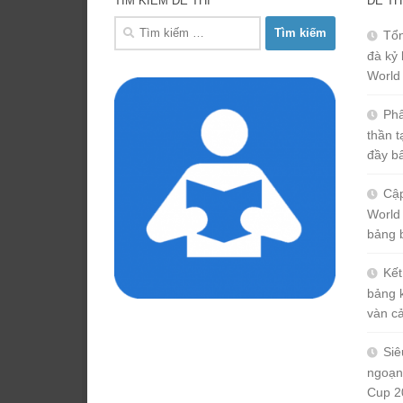
TÌM KIẾM ĐỀ THI
ĐỀ TH
Tìm
Tổn
kiếm
đà kỷ 
cho:
World
Phâ
thần 
đầy b
Cập
World
bảng 
Kết
bảng 
vàn c
Siê
ngoạn
Cup 2