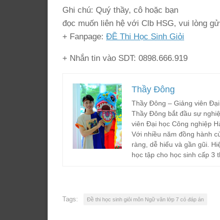
Ghi chú: Quý thầy, cô hoặc bạn
đọc muốn liên hệ với Clb HSG, vui lòng gử
+ Fanpage:
ĐỀ Thi Học Sinh Giỏi
+ Nhắn tin vào SDT: 0898.666.919
Thầy Đông
Thầy Đông – Giảng viên Đại
Thầy Đông bắt đầu sự nghiệ
viên Đại học Công nghiệp H
Với nhiều năm đồng hành cù
ràng, dễ hiểu và gần gũi. Hi
học tập cho học sinh cấp 3 t
Tags:
Đề thi học sinh giỏi môn Ngữ văn lớp 7 có đáp án