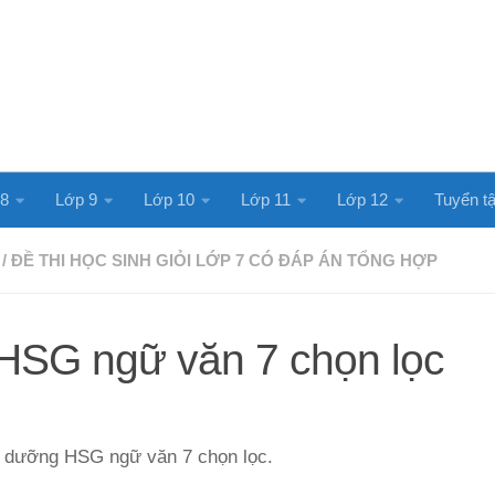
 8
Lớp 9
Lớp 10
Lớp 11
Lớp 12
Tuyển tậ
/
ĐỀ THI HỌC SINH GIỎI LỚP 7 CÓ ĐÁP ÁN TỔNG HỢP
 HSG ngữ văn 7 chọn lọc
 bồi dưỡng HSG ngữ văn 7 chọn lọc.