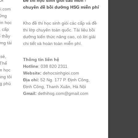
ỎI
Đề thi học sinh giỏi các môn -
chuyên đề bồi dưỡng HSG miễn phí
ỏi.com
hững
yện học
Kho đề thi học sinh giỏi các cấp và đề
, cấp
thi lớp chuyên toàn quốc. Tài liệu bồi
ể thầy
dưỡng kiến thức nâng cao, có lời giải
ng tài
chi tiết và hoàn toàn miễn phí.
 sẻ,
Thông tin liên hệ
 Thế
Hotline
: 038 820 2311
m học
Website:
dehocsinhgioi.com
úng tôi
Địa chỉ:
52 Ng. 177 P. Định Công,
ng phú
Định Công, Thanh Xuân, Hà Nội
Gmail:
dethihsg.com@gmail.com
vin88
 , 
game bài đổi thưởng
 , 
iwin68
 , 
Good88