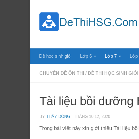
Skip to content
Đề học sinh giỏi
Lớp 6
Lớp 7
Lớp
CHUYÊN ĐỀ ÔN THI
/
ĐỀ THI HỌC SINH GIỎI
Tài liệu bồi dưỡng
BY
THẦY ĐÔNG
·
THÁNG 10 12, 2020
Trong bài viết này xin giới thiệu Tài liệu