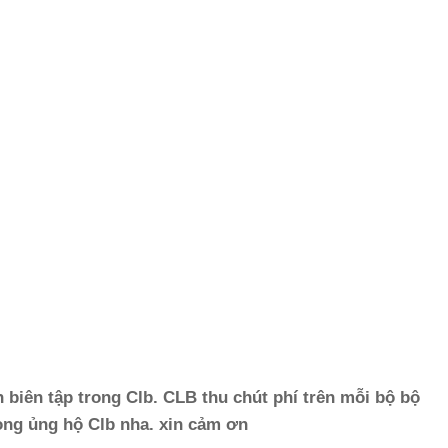
n biên tập trong Clb. CLB thu chút phí trên mỗi bộ bộ
lòng ủng hộ Clb nha. xin cảm ơn