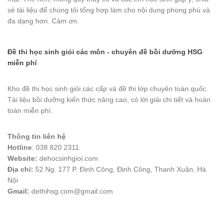
sẻ tài liệu để chúng tôi tổng hợp làm cho nội dung phong phú và
đa dạng hơn. Cảm ơn.
Đề thi học sinh giỏi các môn - chuyên đề bồi dưỡng HSG
miễn phí
Kho đề thi học sinh giỏi các cấp và đề thi lớp chuyên toàn quốc.
Tài liệu bồi dưỡng kiến thức nâng cao, có lời giải chi tiết và hoàn
toàn miễn phí.
Thông tin liên hệ
Hotline
: 038 820 2311
Website:
dehocsinhgioi.com
Địa chỉ:
52 Ng. 177 P. Định Công, Định Công, Thanh Xuân, Hà
Nội
Gmail:
dethihsg.com@gmail.com
vin88
 , 
game bài đổi thưởng
 , 
iwin68
 , 
Good88