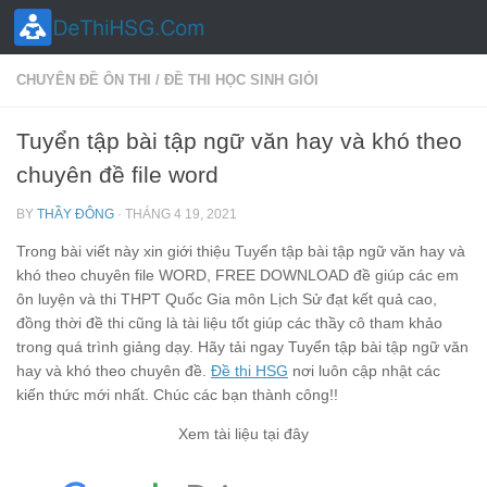
Skip to content
CHUYÊN ĐỀ ÔN THI
/
ĐỀ THI HỌC SINH GIỎI
Tuyển tập bài tập ngữ văn hay và khó theo
chuyên đề file word
BY
THẦY ĐÔNG
·
THÁNG 4 19, 2021
Trong bài viết này xin giới thiệu Tuyển tập bài tập ngữ văn hay và
khó theo chuyên file WORD, FREE DOWNLOAD đề giúp các em
ôn luyện và thi THPT Quốc Gia môn Lịch Sử đạt kết quả cao,
đồng thời đề thi cũng là tài liệu tốt giúp các thầy cô tham khảo
trong quá trình giảng dạy. Hãy tải ngay Tuyển tập bài tập ngữ văn
hay và khó theo chuyên đề.
Đề thi HSG
nơi luôn cập nhật các
kiến thức mới nhất. Chúc các bạn thành công!!
Xem tài liệu tại đây