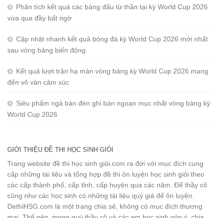
Phân tích kết quả các bảng đấu tử thần tại kỳ World Cup 2026
vừa qua đầy bất ngờ
Cập nhật nhanh kết quả bóng đá kỳ World Cup 2026 mới nhất
sau vòng bảng biến động
Kết quả lượt trận hạ màn vòng bảng kỳ World Cup 2026 mang
đến vô vàn cảm xúc
Siêu phẩm ngả bàn đèn ghi bàn ngoạn mục nhất vòng bảng kỳ
World Cup 2026
GIỚI THIỆU ĐỀ THI HỌC SINH GIỎI
Trang website đề thi học sinh giỏi.com ra đời với mục đích cung
cấp những tài liệu và tổng hợp đề thi ôn luyện học sinh giỏi theo
các cấp thành phố, cấp tỉnh, cấp huyện qua các năm. Để thầy cô
cũng như các học sinh có những tài liệu quý giá để ôn luyện.
DethiHSG.com là một trang chia sẻ, không có mục đích thương
mại. Thế nên, mong quý thầy cô và các em học sinh góp ý, chia