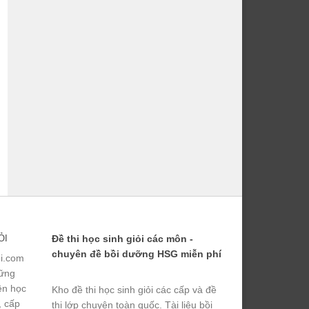
ỎI
Đề thi học sinh giỏi các môn -
chuyên đề bồi dưỡng HSG miễn phí
ỏi.com
hững
yện học
Kho đề thi học sinh giỏi các cấp và đề
, cấp
thi lớp chuyên toàn quốc. Tài liệu bồi