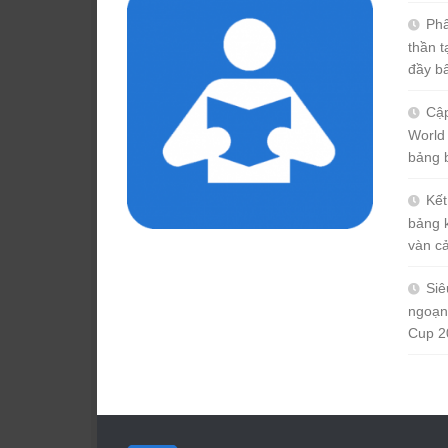
Phâ
thần 
đầy b
Cập
World
bảng 
Kết
bảng 
vàn c
Siê
ngoạn
Cup 2