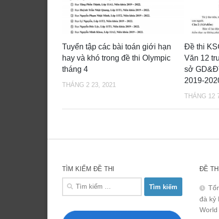
Tuyển tập các bài toán giới hạn
Đề thi K
hay và khó trong đề thi Olympic
Văn 12 t
tháng 4
sở GD&ĐT
2019-202
THÁNG 2 23, 2021
THÁNG 12 7
TÌM KIẾM ĐỀ THI
ĐỀ TH
Tìm
Tổn
kiếm
đà kỷ 
cho:
World