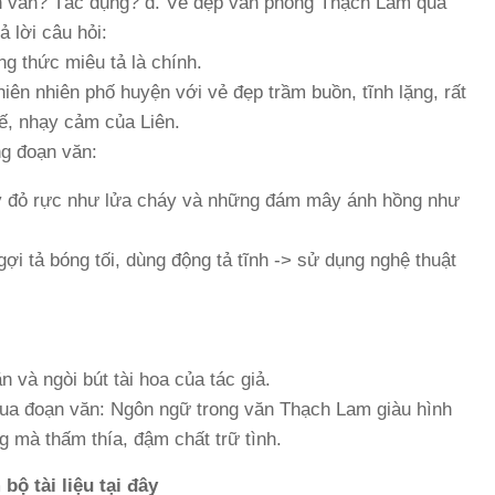
ạn văn? Tác dụng? d. Vẻ đẹp văn phong Thạch Lam qua
 lời câu hỏi:
g thức miêu tả là chính.
iên nhiên phố huyện với vẻ đẹp trầm buồn, tĩnh lặng, rất
tế, nhạy cảm của Liên.
ng đoạn văn:
y đỏ rực như lửa cháy và những đám mây ánh hồng như
ợi tả bóng tối, dùng động tả tĩnh -> sử dụng nghệ thuật
 và ngòi bút tài hoa của tác giả.
ua đoạn văn: Ngôn ngữ trong văn Thạch Lam giàu hình
g mà thấm thía, đậm chất trữ tình.
bộ tài liệu tại đây