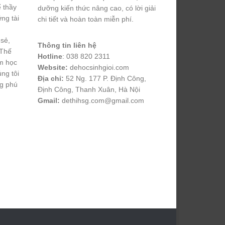
ể thầy
dưỡng kiến thức nâng cao, có lời giải
ng tài
chi tiết và hoàn toàn miễn phí.
 sẻ,
Thông tin liên hệ
 Thế
Hotline
: 038 820 2311
m học
Website:
dehocsinhgioi.com
úng tôi
Địa chỉ:
52 Ng. 177 P. Định Công,
ng phú
Định Công, Thanh Xuân, Hà Nội
Gmail:
dethihsg.com@gmail.com
vin88
 , 
game bài đổi thưởng
 , 
iwin68
 , 
Good88