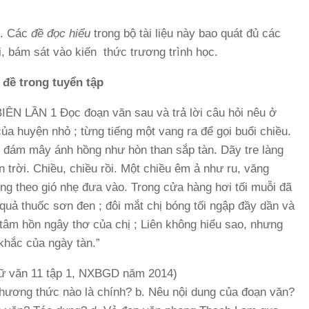
t. Các
đề đọc hiểu
trong bộ tài liệu này bao quát đủ các
hi, bám sát vào kiến thức trương trình học.
 đề trong tuyển tập
 LẦN 1 Đọc đoạn văn sau và trả lời câu hỏi nêu ở
của huyện nhỏ ; từng tiếng một vang ra để gọi buổi chiều.
 đám mây ánh hồng như hòn than sắp tàn. Dãy tre làng
ền trời. Chiều, chiều rồi. Một chiều êm ả như ru, văng
ộng theo gió nhẹ đưa vào. Trong cửa hàng hơi tối muỗi đã
quả thuốc sơn đen ; đôi mắt chị bóng tối ngập đầy dần và
 tâm hồn ngây thơ của chị ; Liên không hiểu sao, nhưng
khắc của ngày tàn.”
gữ văn 11 tập 1, NXBGD năm 2014)
phương thức nào là chính? b. Nêu nội dung của đoạn văn?