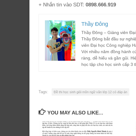
+ Nhắn tin vào SDT:
0898.666.919
Thầy Đông
Thầy Đông – Giảng viên Đại
Thầy Đông bắt đầu sự nghiệ
viên Đại học Công nghiệp H
Với nhiều năm đồng hành cù
ràng, dễ hiểu và gần gũi. Hi
học tập cho học sinh cấp 3 t
Tags:
Đề thi học sinh giỏi môn ngữ văn lớp 12 có đáp án
YOU MAY ALSO LIKE...