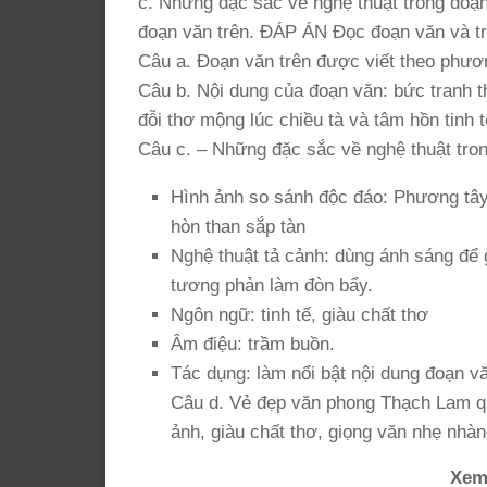
c. Những đặc sắc về nghệ thuật trong đo
đoạn văn trên. ĐÁP ÁN Đọc đoạn văn và trả
Câu a. Đoạn văn trên được viết theo phươn
Câu b. Nội dung của đoạn văn: bức tranh th
đỗi thơ mộng lúc chiều tà và tâm hồn tinh 
Câu c. – Những đặc sắc về nghệ thuật tro
Hình ảnh so sánh độc đáo: Phương tâ
hòn than sắp tàn
Nghệ thuật tả cảnh: dùng ánh sáng để g
tương phản làm đòn bẩy.
Ngôn ngữ: tinh tế, giàu chất thơ
Âm điệu: trầm buồn.
Tác dụng: làm nổi bật nội dung đoạn văn
Câu d. Vẻ đẹp văn phong Thạch Lam q
ảnh, giàu chất thơ, giọng văn nhẹ nhàn
Xem 