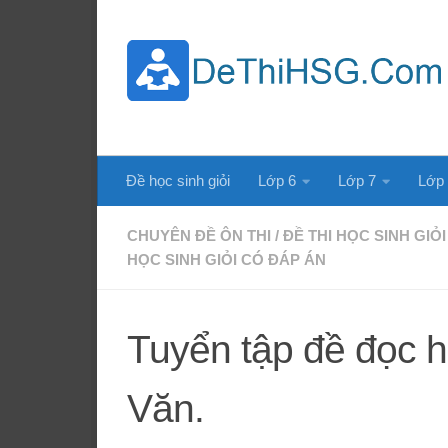
Skip to content
Đề học sinh giỏi
Lớp 6
Lớp 7
Lớp
CHUYÊN ĐỀ ÔN THI
/
ĐỀ THI HỌC SINH GIỎI
HỌC SINH GIỎI CÓ ĐÁP ÁN
Tuyển tập đề đọc 
Văn.