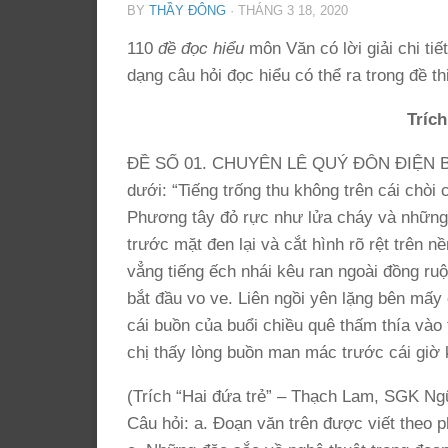
BY
THẦY ĐÔNG
·
THÁNG 3 18, 2020
110
đề đọc hiểu
môn Văn có lời giải chi tiế
dạng câu hỏi đọc hiểu có thể ra trong đề t
Trích
ĐỀ SỐ 01. CHUYÊN LÊ QUÝ ĐÔN ĐIỆN BIÊN
dưới: “Tiếng trống thu không trên cái chòi 
Phương tây đỏ rực như lửa cháy và những
trước mặt đen lại và cắt hình rõ rệt trên n
vẳng tiếng ếch nhái kêu ran ngoài đồng ru
bắt đầu vo ve. Liên ngồi yên lặng bên mấy 
cái buồn của buổi chiều quê thấm thía vào
chị thấy lòng buồn man mác trước cái giờ 
(Trích “Hai đứa trẻ” – Thạch Lam, SGK N
Câu hỏi: a. Đoạn văn trên được viết theo 