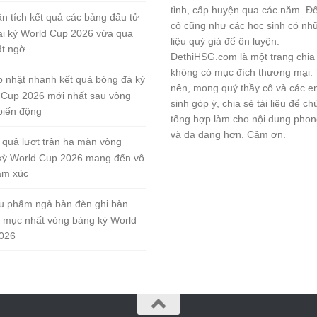
tỉnh, cấp huyện qua các năm. Đ
n tích kết quả các bảng đấu tử
cô cũng như các học sinh có nhữ
tại kỳ World Cup 2026 vừa qua
liệu quý giá để ôn luyện.
ất ngờ
DethiHSG.com là một trang chia
không có mục đích thương mại.
 nhật nhanh kết quả bóng đá kỳ
nên, mong quý thầy cô và các e
 Cup 2026 mới nhất sau vòng
sinh góp ý, chia sẻ tài liệu để ch
biến động
tổng hợp làm cho nội dung pho
và đa dạng hơn. Cảm ơn.
 quả lượt trận hạ màn vòng
kỳ World Cup 2026 mang đến vô
ảm xúc
u phẩm ngả bàn đèn ghi bàn
 mục nhất vòng bảng kỳ World
026