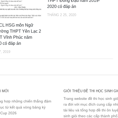
THPT Đồng Đậu năm 2019-
2020 có đáp án
THÁNG 2 25, 2020
SCL HSG môn Ngữ
rường THPT Yên Lạc 2
 Vĩnh Phúc năm
0 có đáp án
, 2019
I MỚI
GIỚI THIỆU ĐỀ THI HỌC SINH GI
Trang website đề thi học sinh gi
g hợp những chiến thắng đậm
ra đời với mục đích cung cấp n
lục từ kết quả vòng bảng kỳ
tài liệu và tổng hợp đề thi ôn lu
 Cup 2026
sinh giỏi theo các cấp thành phố