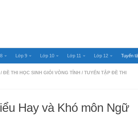
 8
Lớp 9
Lớp 10
Lớp 11
Lớp 12
Tuyển tậ
/
ĐỀ THI HỌC SINH GIỎI VÒNG TỈNH
/
TUYỂN TẬP ĐỀ THI
hiểu Hay và Khó môn Ngữ