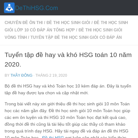
Skip to content
CHUYÊN ĐỀ ÔN THI
/
ĐỀ THI HỌC SINH GIỎI
/
ĐỀ THI HỌC SINH
GIỎI LỚP 10 CÓ ĐÁP ÁN TỔNG HỢP
/
ĐỀ THI HỌC SINH GIỎI
VÒNG TỈNH
/
TUYỂN TẬP ĐỀ THI HỌC SINH GIỎI CÓ ĐÁP ÁN
Tuyển tập đề hay và khó HSG toán 10 năm
2020.
BY
THẦY ĐÔNG
·
THÁNG 2 19, 2020
Bộ đề thi HSG hay và khó Toán học 10 kèm đáp án. Đây là tuyển
tập đề hay được lựa chọn và cập nhật mới.
Trong bài viết này xin giới thiệu đề thi học sinh giỏi 10 môn Toán
học các năm gần đây. Đề thi học sinh giỏi 10 môn Toán học giúp
các em ôn luyện và thi HSG 10 môn Toán học đạt kết quả cao,
đồng thời đề thi cũng là tài liệu tốt giúp các thầy cô tham khảo
trong quá trình dạy HSG. Hãy tải ngay đề và đáp án đề thi HSG
10 môn Toán học .
Đề thi HSG
nơi luôn cập nhật các kiến thức