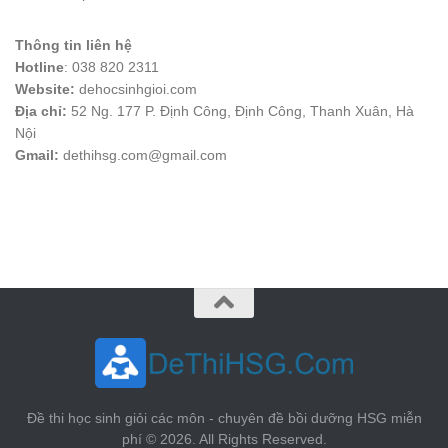
Thông tin liên hệ
Hotline
: 038 820 2311
Website:
dehocsinhgioi.com
Địa chỉ:
52 Ng. 177 P. Định Công, Định Công, Thanh Xuân, Hà
Nội
Gmail:
dethihsg.com@gmail.com
vin88
 , 
game bài đổi thưởng
 , 
iwin68
 , 
Good88
Đề thi học sinh giỏi các môn - chuyên đề bồi dưỡng HSG miễn
phí © 2026. All Rights Reserved.