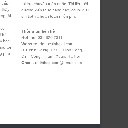
, cấp
thi lớp chuyên toàn quốc. Tài liệu bồi
ể thầy
dưỡng kiến thức nâng cao, có lời giải
ng tài
chi tiết và hoàn toàn miễn phí.
 sẻ,
Thông tin liên hệ
 Thế
Hotline
: 038 820 2311
m học
Website:
dehocsinhgioi.com
úng tôi
Địa chỉ:
52 Ng. 177 P. Định Công,
ng phú
Định Công, Thanh Xuân, Hà Nội
Gmail:
dethihsg.com@gmail.com
vin88
 , 
game bài đổi thưởng
 , 
iwin68
 , 
Good88