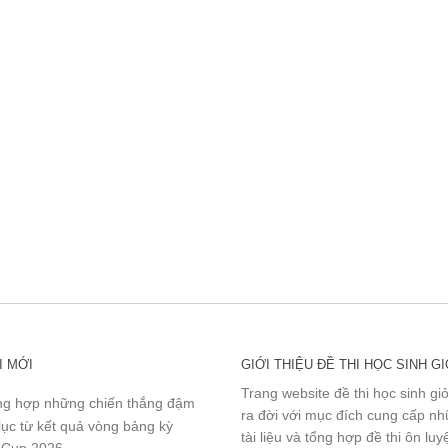
I MỚI
GIỚI THIỆU ĐỀ THI HỌC SINH GI
Trang website đề thi học sinh gi
g hợp những chiến thắng đậm
ra đời với mục đích cung cấp n
lục từ kết quả vòng bảng kỳ
tài liệu và tổng hợp đề thi ôn lu
 Cup 2026