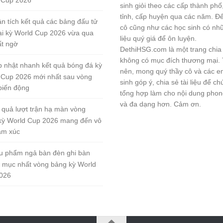
sinh giỏi theo các cấp thành phố
tỉnh, cấp huyện qua các năm. Đ
n tích kết quả các bảng đấu tử
cô cũng như các học sinh có nhữ
tại kỳ World Cup 2026 vừa qua
liệu quý giá để ôn luyện.
ất ngờ
DethiHSG.com là một trang chia
không có mục đích thương mại.
 nhật nhanh kết quả bóng đá kỳ
nên, mong quý thầy cô và các e
 Cup 2026 mới nhất sau vòng
sinh góp ý, chia sẻ tài liệu để ch
biến động
tổng hợp làm cho nội dung pho
và đa dạng hơn. Cảm ơn.
 quả lượt trận hạ màn vòng
kỳ World Cup 2026 mang đến vô
ảm xúc
u phẩm ngả bàn đèn ghi bàn
 mục nhất vòng bảng kỳ World
026