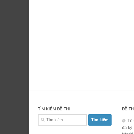
TÌM KIẾM ĐỀ THI
ĐỀ TH
Tìm
Tổn
kiếm
đà kỷ 
cho:
World