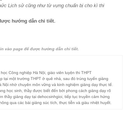
thức Lịch sử cũng như từ vựng chuẩn bị cho kì thi
 được hướng dẫn chi tiết.
tin vào page để được hướng dẫn chi tiết.
 học Công nghiệp Hà Nội, giáo viên luyện thi THPT
p tại một trường THPT ở quê nhà, sau đó trúng tuyển giảng
à Nội nhờ chuyên môn vững và kinh nghiệm giảng dạy thực tế.
ng học sinh, thầy được biết đến bởi phong cách giảng dạy rõ
ện thầy giảng dạy tại dehocsinhgioi, tiếp tục truyền cảm hứng
hông qua các bài giảng súc tích, thực tiễn và giàu nhiệt huyết.