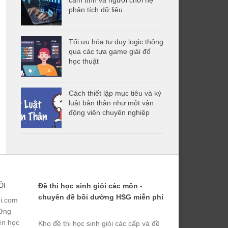
phân tích dữ liệu
Tối ưu hóa tư duy logic thông
qua các tựa game giải đố
học thuật
Cách thiết lập mục tiêu và kỷ
luật bản thân như một vận
động viên chuyên nghiệp
ỎI
Đề thi học sinh giỏi các môn -
chuyên đề bồi dưỡng HSG miễn phí
ỏi.com
hững
yện học
Kho đề thi học sinh giỏi các cấp và đề