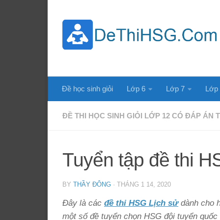
Skip to content
Đề học sinh giỏi
Lớp 6
Lớp 7
Lớp
ĐỀ THI HỌC SINH GIỎI LỚP 12 CÓ ĐÁP ÁN
Tuyển tập đề thi 
BY
THẦY ĐÔNG
·
THÁNG 1 14, 2020
Đây là các
đề thi HSG Lịch sử
dành cho h
một số đề tuyển chọn HSG đội tuyển quốc 