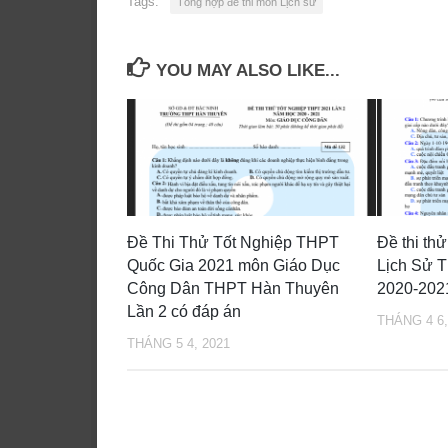
Tags:
Tổng hợp đề thi môn Lịch sử
YOU MAY ALSO LIKE...
Đề Thi Thử Tốt Nghiệp THPT
Đề thi t
Quốc Gia 2021 môn Giáo Dục
Lịch Sử 
Công Dân THPT Hàn Thuyên
2020-202
Lần 2 có đáp án
THÁNG 4 6,
THÁNG 5 4, 2021