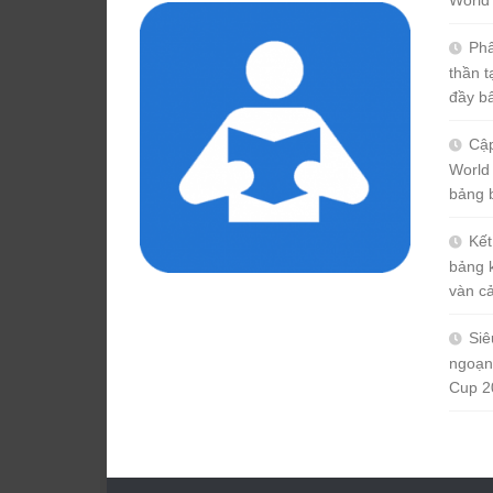
Phâ
thần 
đầy b
Cập
World
bảng 
Kết
bảng 
vàn c
Siê
ngoạn
Cup 2