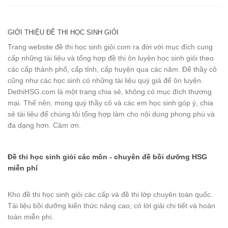
GIỚI THIỆU ĐỀ THI HỌC SINH GIỎI
Trang website đề thi học sinh giỏi.com ra đời với mục đích cung
cấp những tài liệu và tổng hợp đề thi ôn luyện học sinh giỏi theo
các cấp thành phố, cấp tỉnh, cấp huyện qua các năm. Để thầy cô
cũng như các học sinh có những tài liệu quý giá để ôn luyện.
DethiHSG.com là một trang chia sẻ, không có mục đích thương
mại. Thế nên, mong quý thầy cô và các em học sinh góp ý, chia
sẻ tài liệu để chúng tôi tổng hợp làm cho nội dung phong phú và
đa dạng hơn. Cảm ơn.
Đề thi học sinh giỏi các môn - chuyên đề bồi dưỡng HSG
miễn phí
Kho đề thi học sinh giỏi các cấp và đề thi lớp chuyên toàn quốc.
Tài liệu bồi dưỡng kiến thức nâng cao, có lời giải chi tiết và hoàn
toàn miễn phí.