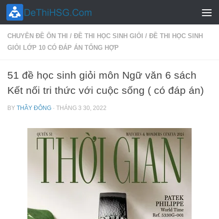
Skip to content
CHUYÊN ĐỀ ÔN THI
/
ĐỀ THI HỌC SINH GIỎI
/
ĐỀ THI HỌC SINH
GIỎI LỚP 10 CÓ ĐÁP ÁN TỔNG HỢP
51 đề học sinh giỏi môn Ngữ văn 6 sách
Kết nối tri thức với cuộc sống ( có đáp án)
BY
THẦY ĐÔNG
·
THÁNG 3 30, 2022