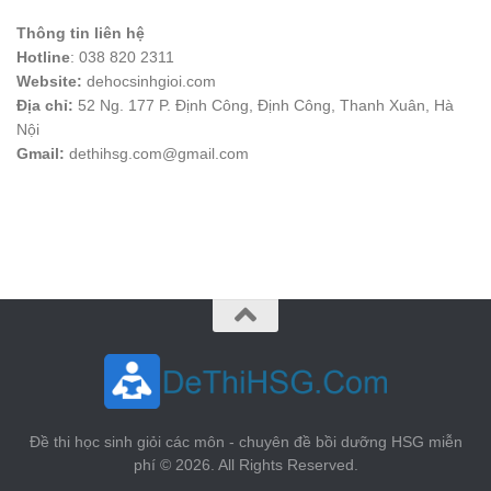
Thông tin liên hệ
Hotline
: 038 820 2311
Website:
dehocsinhgioi.com
Địa chỉ:
52 Ng. 177 P. Định Công, Định Công, Thanh Xuân, Hà
Nội
Gmail:
dethihsg.com@gmail.com
vin88
 , 
game bài đổi thưởng
 , 
iwin68
 , 
Good88
Đề thi học sinh giỏi các môn - chuyên đề bồi dưỡng HSG miễn
phí © 2026. All Rights Reserved.