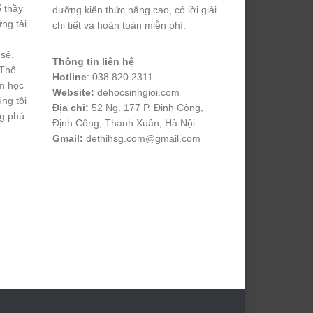
ể thầy
dưỡng kiến thức nâng cao, có lời giải
ng tài
chi tiết và hoàn toàn miễn phí.
 sẻ,
Thông tin liên hệ
 Thế
Hotline
: 038 820 2311
m học
Website:
dehocsinhgioi.com
úng tôi
Địa chỉ:
52 Ng. 177 P. Định Công,
ng phú
Định Công, Thanh Xuân, Hà Nội
Gmail:
dethihsg.com@gmail.com
vin88
 , 
game bài đổi thưởng
 , 
iwin68
 , 
Good88