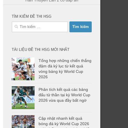
Hàn Thuyên Lần 2 có đáp án
TÌM KIẾM ĐỀ THI HSG
Tìm
kiếm
cho:
TÀI LIỆU ĐỀ THI HSG MỚI NHẤT
Tổng hợp những chiến thắng
đậm đà kỷ lục từ kết quả
vòng bảng kỳ World Cup
2026
Phân tích kết quả các bảng
đấu tử thần tại kỳ World Cup
2026 vừa qua đầy bất ngờ
Cập nhật nhanh kết quả
bóng đá kỳ World Cup 2026