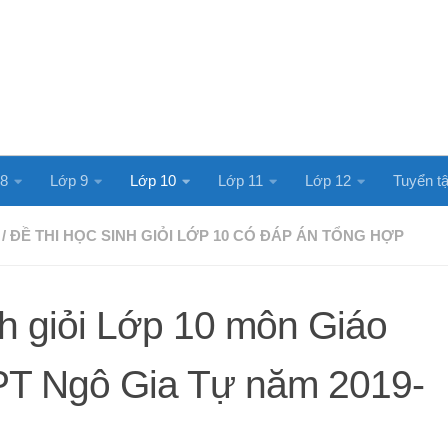
 8
Lớp 9
Lớp 10
Lớp 11
Lớp 12
Tuyển tậ
/
ĐỀ THI HỌC SINH GIỎI LỚP 10 CÓ ĐÁP ÁN TỔNG HỢP
nh giỏi Lớp 10 môn Giáo
T Ngô Gia Tự năm 2019-