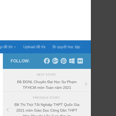
p đề thi
Upload đề thi
Bí quyết học tập
FOLLOW:
NEXT STORY
Đề ĐGNL Chuyên Đại Học Sư Phạm
TP.HCM môn Toán năm 2021
PREVIOUS STORY
Đề Thi Thử Tốt Nghiệp THPT Quốc Gia
2021 môn Giáo Dục Công Dân THPT