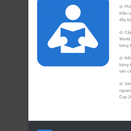
Phâ
thần 
đầy b
Cập
World
bảng 
Kết
bảng 
vàn c
Siê
ngoạn
Cup 2