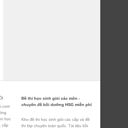
ỎI
Đề thi học sinh giỏi các môn -
chuyên đề bồi dưỡng HSG miễn phí
ỏi.com
hững
yện học
Kho đề thi học sinh giỏi các cấp và đề
, cấp
thi lớp chuyên toàn quốc. Tài liệu bồi