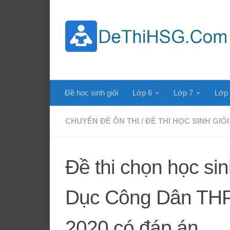
Skip to content
Đề học sinh giỏi
Lớp 6
Lớp 7
Lớp
CHUYÊN ĐỀ ÔN THI
/
ĐỀ THI HỌC SINH GIỎI
Đề thi chọn học si
Dục Công Dân THP
2020 có đáp án