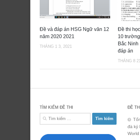
Đề và đáp án HSG Ngữ văn 12
Đề thi học
năm 2020 2021
10 trường
Bắc Ninh
THÁNG 1 3, 2021
đáp án
THÁNG 8 21
TÌM KIẾM ĐỀ THI
ĐỀ TH
Tìm
Tổn
kiếm
đà kỷ 
cho:
World