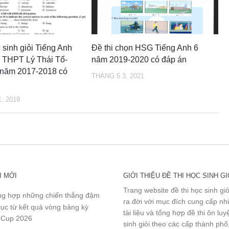
 sinh giỏi Tiếng Anh
Đề thi chọn HSG Tiếng Anh 6
 THPT Lý Thái Tổ-
năm 2019-2020 có đáp án
 năm 2017-2018 có
THÁNG 5 3, 2021
, 2019
I MỚI
GIỚI THIỆU ĐỀ THI HỌC SINH GI
Trang website đề thi học sinh gi
g hợp những chiến thắng đậm
ra đời với mục đích cung cấp n
lục từ kết quả vòng bảng kỳ
tài liệu và tổng hợp đề thi ôn lu
 Cup 2026
sinh giỏi theo các cấp thành phố