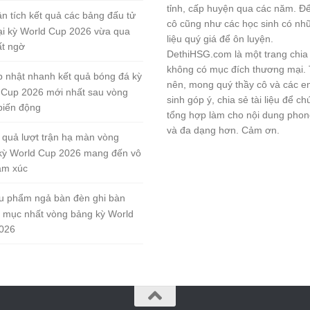
tỉnh, cấp huyện qua các năm. Đ
n tích kết quả các bảng đấu tử
cô cũng như các học sinh có nhữ
tại kỳ World Cup 2026 vừa qua
liệu quý giá để ôn luyện.
ất ngờ
DethiHSG.com là một trang chia
không có mục đích thương mại.
 nhật nhanh kết quả bóng đá kỳ
nên, mong quý thầy cô và các e
 Cup 2026 mới nhất sau vòng
sinh góp ý, chia sẻ tài liệu để ch
biến động
tổng hợp làm cho nội dung pho
và đa dạng hơn. Cảm ơn.
 quả lượt trận hạ màn vòng
kỳ World Cup 2026 mang đến vô
ảm xúc
u phẩm ngả bàn đèn ghi bàn
 mục nhất vòng bảng kỳ World
026