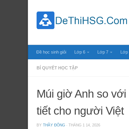
Skip to content
Đề học sinh giỏi
Lớp 6
Lớp 7
Lớp
BÍ QUYẾT HỌC TẬP
Múi giờ Anh so với
tiết cho người Việt
BY
THẦY ĐÔNG
·
THÁNG 1 14, 2026