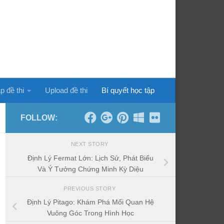
p đề thi
Upload đề thi
Bí quyết học tập
FOLLOW:
NEXT STORY
Định Lý Fermat Lớn: Lịch Sử, Phát Biểu
Và Ý Tưởng Chứng Minh Kỳ Diệu
PREVIOUS STORY
Định Lý Pitago: Khám Phá Mối Quan Hệ
Vuông Góc Trong Hình Học