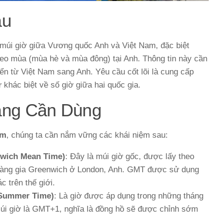
ầu
 múi giờ giữa Vương quốc Anh và Việt Nam, đặc biệt
heo mùa (mùa hè và mùa đông) tại Anh. Thông tin này cần
ển từ Việt Nam sang Anh. Yêu cầu cốt lõi là cung cấp
 khác biệt về số giờ giữa hai quốc gia.
ảng Cần Dùng
am
, chúng ta cần nắm vững các khái niệm sau:
wich Mean Time)
: Đây là múi giờ gốc, được lấy theo
 Hoàng gia Greenwich ở London, Anh. GMT được sử dụng
c trên thế giới.
 Summer Time)
: Là giờ được áp dụng trong những tháng
úi giờ là GMT+1, nghĩa là đồng hồ sẽ được chỉnh sớm