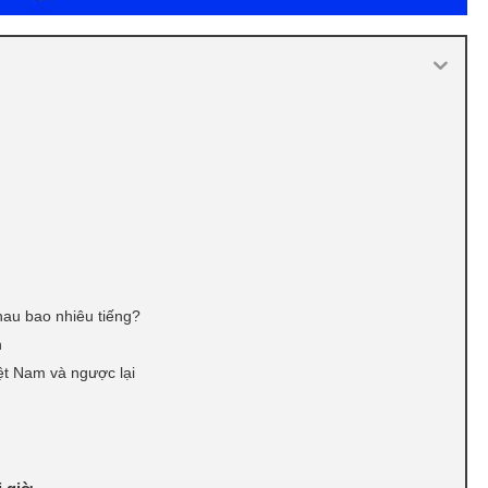
hau bao nhiêu tiếng?
h
ệt Nam và ngược lại