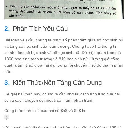
Phân Tích Yêu Cầu
Bài toán yêu cầu chúng ta tìm tỉ số phần trăm giữa số học sinh nữ
và tổng số học sinh của toàn trường. Chúng ta có hai thông tin
chính: tổng số học sinh và số học sinh nữ. Dữ kiện quan trọng là
1800 học sinh toàn trường và 810 học sinh nữ. Hướng giải tổng
quát là tính tỉ số giữa hai đại lượng rồi chuyển tỉ số đó thành phần
trăm.
Kiến Thức/Nền Tảng Cần Dùng
Để giải bài toán này, chúng ta cần nhớ lại cách tính tỉ số của hai
số và cách chuyển đổi một tỉ số thành phần trăm.
Công thức tính tỉ số của hai số $a$ và $b$ là:
\frac{a}
a
b
{b}
Để chuyển một tỉ số thành phần trăm, ta nhân tỉ số đó với 100 và