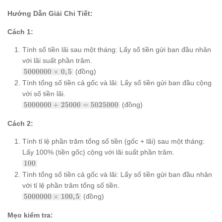
Hướng Dẫn Giải Chi Tiết:
Cách 1:
Tính số tiền lãi sau một tháng: Lấy số tiền gửi ban đầu nhân
với lãi suất phần trăm.
5 000 000
5000000
×
0
,
5
(đồng)
\times
Tính tổng số tiền cả gốc và lãi: Lấy số tiền gửi ban đầu cộng
0,5% = 5
với số tiền lãi.
000 000
5
\times
5000000
+
25000
=
5025000
(đồng)
000
\frac{0,5}
000
{100} =
Cách 2:
+
25 000
25
Tính tỉ lệ phần trăm tổng số tiền (gốc + lãi) sau một tháng:
000
Lấy 100% (tiền gốc) cộng với lãi suất phần trăm.
= 5
100%
025
100
+ 0,5%
000
Tính tổng số tiền cả gốc và lãi: Lấy số tiền gửi ban đầu nhân
=
với tỉ lệ phần trăm tổng số tiền.
100,5%
5 000 000
5000000
×
100
,
5
(đồng)
\times
100,5% = 5
Mẹo kiểm tra:
000 000