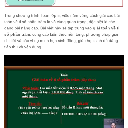
Trong chương trình Toán lớp 5, việc nắm vững cách giải các bài
toán về tỉ số phần trăm là vô cùng quan trọng, đặc biệt là các
dạng bài nâng cao. Bài viết này sẽ tập trung vào
giải toán về tỉ
số phần trăm
, cung cấp kiến thức nền tảng, phương pháp giải
chi tiết và các ví dụ minh họa sinh động, giúp học sinh dễ dàng
tiếp thu và vận dụng.