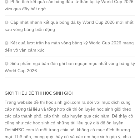
Phân tích kết quả các bảng đấu tử thần tại kỳ World Cup 2026
vừa qua đầy bất ngờ
Cập nhật nhanh kết quả bóng đá kỳ World Cup 2026 mới nhất
sau vòng bảng biến động
Kết quả lượt trận hạ màn vòng bảng kỳ World Cup 2026 mang
đến vô vàn cảm xúc
Siêu phẩm ngả bàn đèn ghi bàn ngoạn mục nhất vòng bảng kỳ
World Cup 2026
GIỚI THIỆU ĐỀ THI HỌC SINH GIỎI
Trang website đề thi học sinh giỏi.com ra đời với mục đích cung
cấp những tài liệu và tổng hợp đề thi ôn luyện học sinh giỏi theo
các cấp thành phố, cấp tỉnh, cấp huyện qua các năm. Để thầy cô
cũng như các học sinh có những tài liệu quý giá để ôn luyện.
DethiHSG.com là một trang chia sẻ, không có mục đích thương
mại. Thế nên, mong quý thầy cô và các em học sinh góp ý, chia