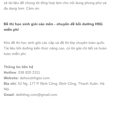
sẻ tài liệu để chúng tôi tổng hợp làm cho nội dung phong phú và
đa dạng hơn. Cảm ơn.
Đề thi học sinh giỏi các môn - chuyên đề bồi dưỡng HSG
miễn phí
Kho đề thi học sinh giỏi các cấp và đề thi lớp chuyên toàn quốc.
Tài liệu bồi dưỡng kiến thức nâng cao, có lời giải chi tiết và hoàn
toàn miễn phí.
Thông tin liên hệ
Hotline
: 038 820 2311
Website:
dehocsinhgioi.com
Địa chỉ:
52 Ng. 177 P. Định Công, Định Công, Thanh Xuân, Hà
Nội
Gmail:
dethihsg.com@gmail.com
vin88
 , 
game bài đổi thưởng
 , 
iwin68
 , 
Good88