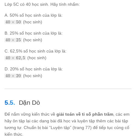
Lớp 5C có 40 học sinh. Hãy tính nhẩm:
A. 50% số học sinh của lớp là:
40 \times
40
×
50
(học sinh)
50% = 40
\times
B. 25% số học sinh của lớp là:
\frac{50}
40 \times
40
×
25
(học sinh)
{100} =
25% = 40
20
\times
C. 62,5% số học sinh của lớp là:
\frac{25}
40 \times
40
×
62
,
5
(học sinh)
{100} =
62,5% = 40
10
\times
D. 20% số học sinh của lớp là:
\frac{62,5}
40 \times
40
×
20
(học sinh)
{100} = 25
20% = 40
\times
\frac{20}
{100} =
8
Dặn Dò
Để nắm vững kiến thức về
giải toán về tỉ số phần trăm
, các em
hãy ôn tập lại các dạng bài đã học và luyện tập thêm các bài tập
tương tự. Chuẩn bị bài “Luyện tập” (trang 77) để tiếp tục củng cố
kiến thức.