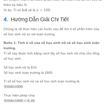
thêm ký hiệu %.
x
×
100
Ví dụ: Tỉ số $x$ sẽ là
.
x
\times
Hướng Dẫn Giải Chi Tiết
100%
Chúng ta sẽ thực hiện các bước sau để tìm tỉ số phần trăm của
số học sinh nữ so với toàn trường.
Bước 1: Tính tỉ số của số học sinh nữ và số học sinh toàn
trường.
Tỉ số này được tính bằng cách lấy số học sinh nữ chia cho tổng
số học sinh.
Số học sinh nữ là 810.
Số học sinh toàn trường là 1800.
Tỉ số số học sinh nữ và số học sinh toàn trường là:
810
810
1800
d
i
v
div
1800
Thực hiện phép chia:
810
810
1800
=
0
,
45
d
i
v
div