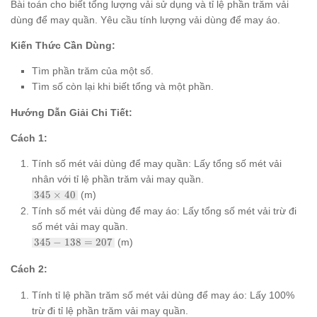
Bài toán cho biết tổng lượng vải sử dụng và tỉ lệ phần trăm vải
dùng để may quần. Yêu cầu tính lượng vải dùng để may áo.
Kiến Thức Cần Dùng:
Tìm phần trăm của một số.
Tìm số còn lại khi biết tổng và một phần.
Hướng Dẫn Giải Chi Tiết:
Cách 1:
Tính số mét vải dùng để may quần: Lấy tổng số mét vải
nhân với tỉ lệ phần trăm vải may quần.
345
345
×
40
(m)
\times
Tính số mét vải dùng để may áo: Lấy tổng số mét vải trừ đi
40% =
số mét vải may quần.
345
345
\times
345
−
138
=
207
(m)
-
\frac{40}
138
{100} =
Cách 2:
=
138
207
Tính tỉ lệ phần trăm số mét vải dùng để may áo: Lấy 100%
trừ đi tỉ lệ phần trăm vải may quần.