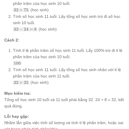
phần trăm của học sinh 10 tuổi.
32 \times
32
×
75
(học sinh)
75% = 32
Tính số học sinh 11 tuổi: Lấy tổng số học sinh trừ đi số học
\times
sinh 10 tuổi.
\frac{75}
32
{100} =
32
−
24
=
8
(học sinh)
-
24
24
Cách 2:
=
8
Tính tỉ lệ phần trăm số học sinh 11 tuổi: Lấy 100% trừ đi tỉ lệ
phần trăm của học sinh 10 tuổi.
100%
100
-
Tính số học sinh 11 tuổi: Lấy tổng số học sinh nhân với tỉ lệ
75%
phần trăm của học sinh 11 tuổi.
=
32 \times
25%
32
×
25
(học sinh)
25% = 32
\times
Mẹo kiểm tra:
\frac{25}
Tổng số học sinh 10 tuổi và 11 tuổi phải bằng 32. 24 + 8 = 32, kết
{100} =
quả đúng.
8
Lỗi hay gặp:
Nhầm lẫn giữa việc tính số lượng và tính tỉ lệ phần trăm, hoặc sai
sót trong phép tính nhân/chia.