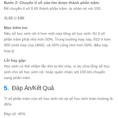
1800
Bước 2: Chuyển tỉ số vừa tìm được thành phần trăm.
=
Để chuyển tỉ số 0,45 thành phần trăm, ta nhân nó với 100.
0,45
0,45
0
,
45
×
100
\times
100%
Mẹo kiểm tra:
=
Nếu số học sinh nữ ít hơn một nửa tổng số học sinh, thì tỉ số
45%
phần trăm phải nhỏ hơn 50%. Trong trường hợp này, 810 ít hơn
900 (một nửa của 1800), và 45% cũng nhỏ hơn 50%, điều này
hợp lý.
Lỗi hay gặp:
Học sinh có thể nhầm lẫn thứ tự khi chia, ví dụ chia tổng số học
sinh cho số học sinh nữ, hoặc quên nhân với 100 khi chuyển
sang phần trăm.
Đáp Án/Kết Quả
Tỉ số phần trăm của số học sinh nữ và số học sinh toàn trường là
45%.
Đáp số: 45%