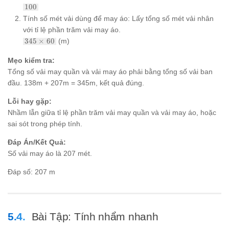
100%
100
-
Tính số mét vải dùng để may áo: Lấy tổng số mét vải nhân
40%
với tỉ lệ phần trăm vải may áo.
=
345
60%
345
×
60
(m)
\times
60% =
Mẹo kiểm tra:
345
Tổng số vải may quần và vải may áo phải bằng tổng số vải ban
\times
đầu. 138m + 207m = 345m, kết quả đúng.
\frac{60}
{100} =
207
Lỗi hay gặp:
Nhầm lẫn giữa tỉ lệ phần trăm vải may quần và vải may áo, hoặc
sai sót trong phép tính.
Đáp Án/Kết Quả:
Số vải may áo là 207 mét.
Đáp số: 207 m
Bài Tập: Tính nhẩm nhanh