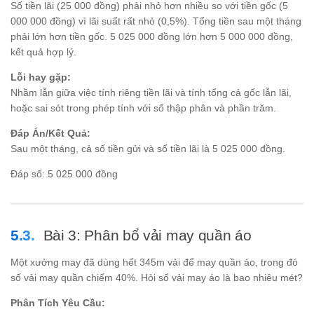
Số tiền lãi (25 000 đồng) phải nhỏ hơn nhiều so với tiền gốc (5
\times
000 000 đồng) vì lãi suất rất nhỏ (0,5%). Tổng tiền sau một tháng
\frac{100,5}
{100} = 5
phải lớn hơn tiền gốc. 5 025 000 đồng lớn hơn 5 000 000 đồng,
025 000
kết quả hợp lý.
Lỗi hay gặp:
Nhầm lẫn giữa việc tính riêng tiền lãi và tính tổng cả gốc lẫn lãi,
hoặc sai sót trong phép tính với số thập phân và phần trăm.
Đáp Án/Kết Quả:
Sau một tháng, cả số tiền gửi và số tiền lãi là 5 025 000 đồng.
Đáp số: 5 025 000 đồng
Bài 3: Phân bổ vải may quần áo
Một xưởng may đã dùng hết 345m vải để may quần áo, trong đó
số vải may quần chiếm 40%. Hỏi số vải may áo là bao nhiêu mét?
Phân Tích Yêu Cầu: