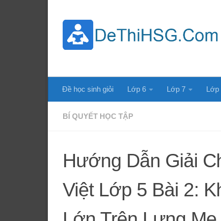
Skip to content
Đề học sinh giỏi
Lớp 6
Lớp 7
Lớp
BÍ QUYẾT HỌC TẬP
Hướng Dẫn Giải Chi
Việt Lớp 5 Bài 2:
Lớn Trên Lưng Mẹ (