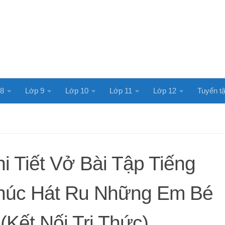
 8
Lớp 9
Lớp 10
Lớp 11
Lớp 12
Tuyển tậ
 Tiết Vở Bài Tập Tiếng
 Khúc Hát Ru Những Em Bé
Kết Nối Tri Thức)