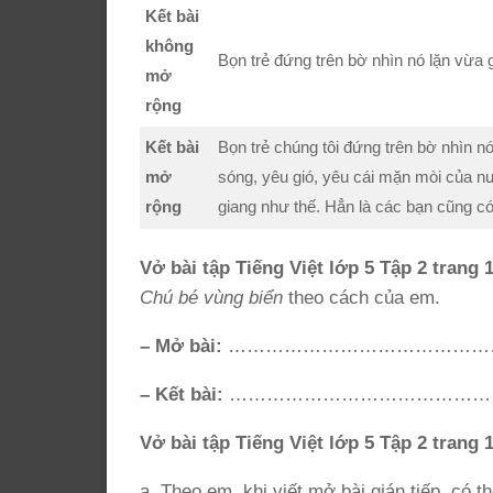
Kết bài
không
Bọn trẻ đứng trên bờ nhìn nó lặn vừa
mở
rộng
Kết bài
Bọn trẻ chúng tôi đứng trên bờ nhìn n
mở
sóng, yêu gió, yêu cái mặn mòi của nướ
rộng
giang như thế. Hẳn là các bạn cũng c
Vở bài tập Tiếng Việt lớp 5 Tập 2 trang 1
Chú bé vùng biển
theo cách của em.
– Mở bài:
………………………………………
– Kết bài:
……………………………………
Vở bài tập Tiếng Việt lớp 5 Tập 2 trang 1
a. Theo em, khi viết mở bài gián tiếp, có 