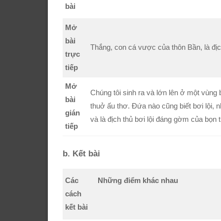
bài
Mở
bài
Thắng, con cá vược của thôn Bần, là địc
trực
tiếp
Mở
Chúng tôi sinh ra và lớn lên ở một vùng
bài
thuở ấu thơ. Đứa nào cũng biết bơi lội,
gián
và là địch thủ bơi lội đáng gờm của bọn t
tiếp
b. Kết bài
Các
Những điểm khác nhau
cách
kết bài