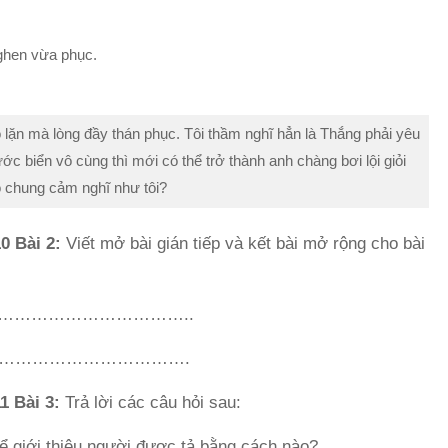
 ghen vừa phục.
ó lặn mà lòng đầy thán phục. Tôi thầm nghĩ hẳn là Thắng phải yêu
c biển vô cùng thì mới có thể trở thành anh chàng bơi lội giỏi
ó chung cảm nghĩ như tôi?
0 Bài 2:
Viết mở bài gián tiếp và kết bài mở rộng cho bài
…………………………..
…………………………….
1 Bài 3:
Trả lời các câu hỏi sau:
thể giới thiệu người được tả bằng cách nào?