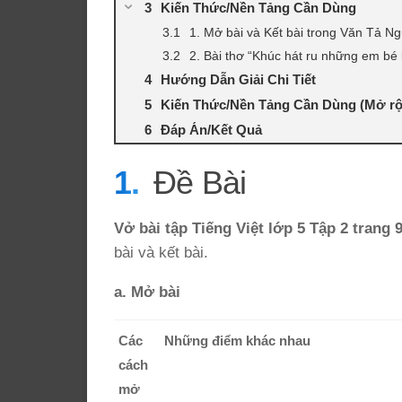
Kiến Thức/Nền Tảng Cần Dùng
1. Mở bài và Kết bài trong Văn Tả N
2. Bài thơ “Khúc hát ru những em bé 
Hướng Dẫn Giải Chi Tiết
Kiến Thức/Nền Tảng Cần Dùng (Mở r
Đáp Án/Kết Quả
Đề Bài
Vở bài tập Tiếng Việt lớp 5 Tập 2 trang 9
bài và kết bài.
a. Mở bài
Các
Những điểm khác nhau
cách
mở