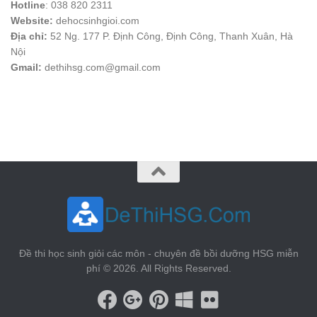
Hotline
: 038 820 2311
Website:
dehocsinhgioi.com
Địa chỉ:
52 Ng. 177 P. Định Công, Định Công, Thanh Xuân, Hà
Nội
Gmail:
dethihsg.com@gmail.com
vin88
 , 
game bài đổi thưởng
 , 
iwin68
 , 
Good88
Đề thi học sinh giỏi các môn - chuyên đề bồi dưỡng HSG miễn
phí © 2026. All Rights Reserved.