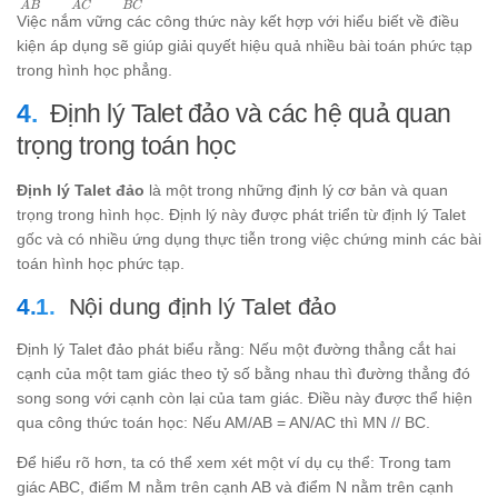
A
B
A
C
BC
{OC'}
{AB} =
Việc nắm vững các công thức này kết hợp với hiểu biết về điều
\frac{AE}
kiện áp dụng sẽ giúp giải quyết hiệu quả nhiều bài toán phức tạp
{AC} =
trong hình học phẳng.
\frac{DE}
{BC}
Định lý Talet đảo và các hệ quả quan
trọng trong toán học
Định lý Talet đảo
là một trong những định lý cơ bản và quan
trọng trong hình học. Định lý này được phát triển từ định lý Talet
gốc và có nhiều ứng dụng thực tiễn trong việc chứng minh các bài
toán hình học phức tạp.
Nội dung định lý Talet đảo
Định lý Talet đảo phát biểu rằng: Nếu một đường thẳng cắt hai
cạnh của một tam giác theo tỷ số bằng nhau thì đường thẳng đó
song song với cạnh còn lại của tam giác. Điều này được thể hiện
qua công thức toán học: Nếu AM/AB = AN/AC thì MN // BC.
Để hiểu rõ hơn, ta có thể xem xét một ví dụ cụ thể: Trong tam
giác ABC, điểm M nằm trên cạnh AB và điểm N nằm trên cạnh