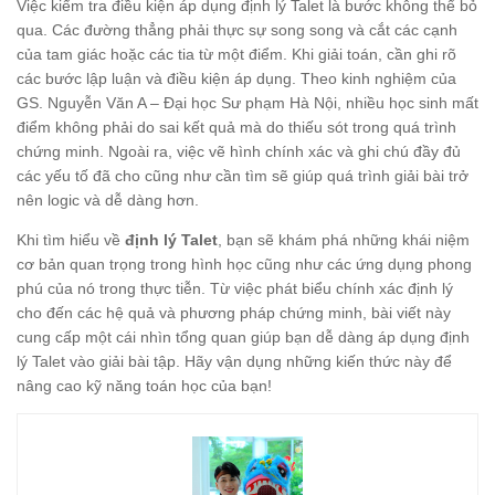
Việc kiểm tra điều kiện áp dụng định lý Talet là bước không thể bỏ
qua. Các đường thẳng phải thực sự song song và cắt các cạnh
của tam giác hoặc các tia từ một điểm. Khi giải toán, cần ghi rõ
các bước lập luận và điều kiện áp dụng. Theo kinh nghiệm của
GS. Nguyễn Văn A – Đại học Sư phạm Hà Nội, nhiều học sinh mất
điểm không phải do sai kết quả mà do thiếu sót trong quá trình
chứng minh. Ngoài ra, việc vẽ hình chính xác và ghi chú đầy đủ
các yếu tố đã cho cũng như cần tìm sẽ giúp quá trình giải bài trở
nên logic và dễ dàng hơn.
Khi tìm hiểu về
định lý Talet
, bạn sẽ khám phá những khái niệm
cơ bản quan trọng trong hình học cũng như các ứng dụng phong
phú của nó trong thực tiễn. Từ việc phát biểu chính xác định lý
cho đến các hệ quả và phương pháp chứng minh, bài viết này
cung cấp một cái nhìn tổng quan giúp bạn dễ dàng áp dụng định
lý Talet vào giải bài tập. Hãy vận dụng những kiến thức này để
nâng cao kỹ năng toán học của bạn!