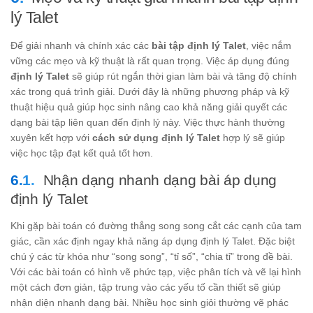
lý Talet
Để giải nhanh và chính xác các
bài tập định lý Talet
, việc nắm
vững các mẹo và kỹ thuật là rất quan trọng. Việc áp dụng đúng
định lý Talet
sẽ giúp rút ngắn thời gian làm bài và tăng độ chính
xác trong quá trình giải. Dưới đây là những phương pháp và kỹ
thuật hiệu quả giúp học sinh nâng cao khả năng giải quyết các
dạng bài tập liên quan đến định lý này. Việc thực hành thường
xuyên kết hợp với
cách sử dụng định lý Talet
hợp lý sẽ giúp
việc học tập đạt kết quả tốt hơn.
Nhận dạng nhanh dạng bài áp dụng
định lý Talet
Khi gặp bài toán có đường thẳng song song cắt các cạnh của tam
giác, cần xác định ngay khả năng áp dụng định lý Talet. Đặc biệt
chú ý các từ khóa như “song song”, “tỉ số”, “chia tỉ” trong đề bài.
Với các bài toán có hình vẽ phức tạp, việc phân tích và vẽ lại hình
một cách đơn giản, tập trung vào các yếu tố cần thiết sẽ giúp
nhận diện nhanh dạng bài. Nhiều học sinh giỏi thường vẽ phác