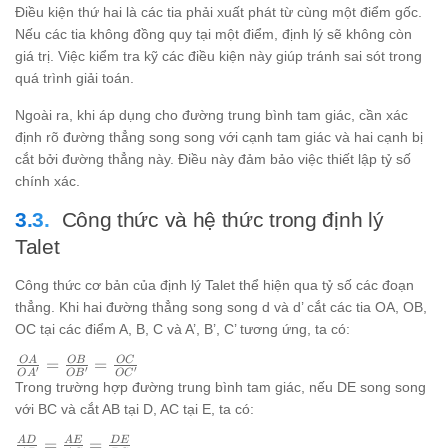
Điều kiện thứ hai là các tia phải xuất phát từ cùng một điểm gốc.
Nếu các tia không đồng quy tại một điểm, định lý sẽ không còn
giá trị. Việc kiểm tra kỹ các điều kiện này giúp tránh sai sót trong
quá trình giải toán.
Ngoài ra, khi áp dụng cho đường trung bình tam giác, cần xác
định rõ đường thẳng song song với cạnh tam giác và hai cạnh bị
cắt bởi đường thẳng này. Điều này đảm bảo việc thiết lập tỷ số
chính xác.
Công thức và hệ thức trong định lý
Talet
Công thức cơ bản của định lý Talet thể hiện qua tỷ số các đoạn
thẳng. Khi hai đường thẳng song song d và d’ cắt các tia OA, OB,
OC tại các điểm A, B, C và A’, B’, C’ tương ứng, ta có:
\frac{OA}
O
A
OB
OC
=
=
′
′
′
O
A
O
B
O
C
{OA'} =
Trong trường hợp đường trung bình tam giác, nếu DE song song
\frac{OB}
với BC và cắt AB tại D, AC tại E, ta có:
{OB'} =
\frac{OC}
\frac{AD}
A
D
A
E
D
E
=
=