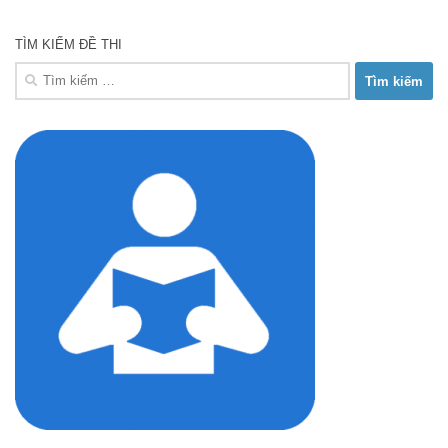
TÌM KIẾM ĐỀ THI
Tìm
kiếm
cho: