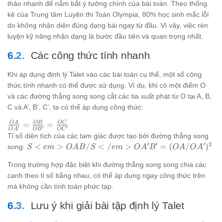
thảo nhanh để nắm bắt ý tưởng chính của bài toán. Theo thống
kê của Trung tâm Luyện thi Toán Olympia, 80% học sinh mắc lỗi
do không nhận diện đúng dạng bài ngay từ đầu. Vì vậy, việc rèn
luyện kỹ năng nhận dạng là bước đầu tiên và quan trọng nhất.
Các công thức tính nhanh
Khi áp dụng định lý Talet vào các bài toán cụ thể, một số công
thức tính nhanh có thể được sử dụng. Ví dụ, khi có một điểm O
và các đường thẳng song song cắt các tia xuất phát từ O tại A, B,
C và A’, B’, C’, ta có thể áp dụng công thức:
\frac{OA}
O
A
OB
OC
=
=
′
′
′
O
A
O
B
O
C
{OA'} =
Tỉ số diện tích của các tam giác được tạo bởi đường thẳng song
\frac{OB}
′
′
′
2
S<em>
<
>
/
<
/
>
=
(
/
)
song:
S
e
m
O
A
B
S
e
m
O
A
B
O
A
O
A
{OB'} =
{OAB} /
\frac{OC}
Trong trường hợp đặc biệt khi đường thẳng song song chia các
S</em>
{OC'}
{OA'B'} =
cạnh theo tỉ số bằng nhau, có thể áp dụng ngay công thức trên
(OA/OA')^2
mà không cần tính toán phức tạp.
Lưu ý khi giải bài tập định lý Talet