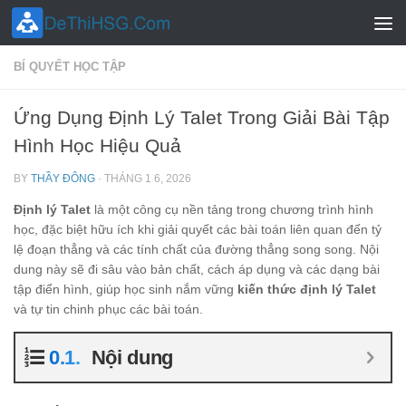
Skip to content
BÍ QUYẾT HỌC TẬP
Ứng Dụng Định Lý Talet Trong Giải Bài Tập
Hình Học Hiệu Quả
BY
THẦY ĐÔNG
·
THÁNG 1 6, 2026
Định lý Talet
là một công cụ nền tảng trong chương trình hình
học, đặc biệt hữu ích khi giải quyết các bài toán liên quan đến tỷ
lệ đoạn thẳng và các tính chất của đường thẳng song song. Nội
dung này sẽ đi sâu vào bản chất, cách áp dụng và các dạng bài
tập điển hình, giúp học sinh nắm vững
kiến thức định lý Talet
và tự tin chinh phục các bài toán.
Nội dung