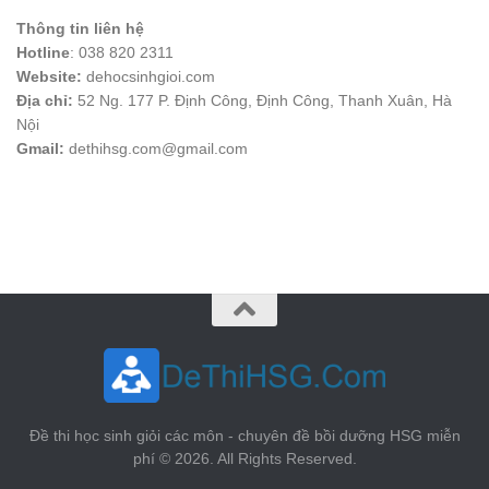
Thông tin liên hệ
Hotline
: 038 820 2311
Website:
dehocsinhgioi.com
Địa chỉ:
52 Ng. 177 P. Định Công, Định Công, Thanh Xuân, Hà
Nội
Gmail:
dethihsg.com@gmail.com
vin88
 , 
game bài đổi thưởng
 , 
iwin68
 , 
Good88
Đề thi học sinh giỏi các môn - chuyên đề bồi dưỡng HSG miễn
phí © 2026. All Rights Reserved.