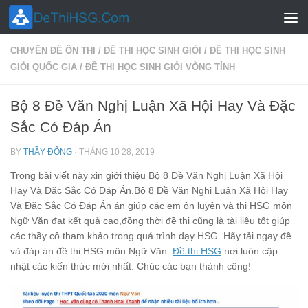
Skip to content
CHUYÊN ĐỀ ÔN THI
/
ĐỀ THI HỌC SINH GIỎI
/
ĐỀ THI HỌC SINH
GIỎI QUỐC GIA
/
ĐỀ THI HỌC SINH GIỎI VÒNG TỈNH
Bộ 8 Đề Văn Nghị Luận Xã Hội Hay Và Đặc
Sắc Có Đáp Án
BY
THẦY ĐÔNG
·
THÁNG 10 28, 2019
Trong bài viết này xin giới thiệu Bộ 8 Đề Văn Nghị Luận Xã Hội
Hay Và Đặc Sắc Có Đáp Án.Bộ 8 Đề Văn Nghị Luận Xã Hội Hay
Và Đặc Sắc Có Đáp Án án giúp các em ôn luyện và thi HSG môn
Ngữ Văn đạt kết quả cao,đồng thời đề thi cũng là tài liệu tốt giúp
các thầy cô tham khảo trong quá trình dạy HSG. Hãy tải ngay đề
và đáp án đề thi HSG môn Ngữ Văn.
Đề thi HSG
nơi luôn cập
nhật các kiến thức mới nhất. Chúc các bạn thành công!