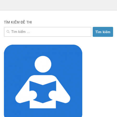
TÌM KIẾM ĐỀ THI
Tìm
kiếm
cho: