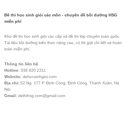
Đề thi học sinh giỏi các môn - chuyên đề bồi dưỡng HSG
miễn phí
Kho đề thi học sinh giỏi các cấp và đề thi lớp chuyên toàn quốc.
Tài liệu bồi dưỡng kiến thức nâng cao, có lời giải chi tiết và hoàn
toàn miễn phí.
Thông tin liên hệ
Hotline
: 038 820 2311
Website:
dehocsinhgioi.com
Địa chỉ:
52 Ng. 177 P. Định Công, Định Công, Thanh Xuân, Hà
Nội
Gmail:
dethihsg.com@gmail.com
vin88
 , 
game bài đổi thưởng
 , 
iwin68
 , 
Good88