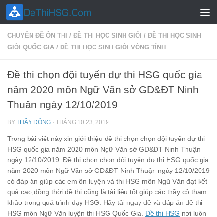
Skip to content
CHUYÊN ĐỀ ÔN THI
/
ĐỀ THI HỌC SINH GIỎI
/
ĐỀ THI HỌC SINH
GIỎI QUỐC GIA
/
ĐỀ THI HỌC SINH GIỎI VÒNG TỈNH
Đề thi chọn đội tuyển dự thi HSG quốc gia
năm 2020 môn Ngữ Văn sở GD&ĐT Ninh
Thuận ngày 12/10/2019
BY
THẦY ĐÔNG
·
THÁNG 10 23, 2019
Trong bài viết này xin giới thiệu đề thi chọn chọn đội tuyển dự thi
HSG quốc gia năm 2020 môn Ngữ Văn sở GD&ĐT Ninh Thuận
ngày 12/10/2019. Đề thi chọn chọn đội tuyển dự thi HSG quốc gia
năm 2020 môn Ngữ Văn sở GD&ĐT Ninh Thuận ngày 12/10/2019
có đáp án giúp các em ôn luyện và thi HSG môn Ngữ Văn đạt kết
quả cao,đồng thời đề thi cũng là tài liệu tốt giúp các thầy cô tham
khảo trong quá trình dạy HSG. Hãy tải ngay đề và đáp án đề thi
HSG môn Ngữ Văn luyện thi HSG Quốc Gia.
Đề thi HSG
nơi luôn