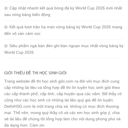
Cập nhật nhanh kết quả bóng đá kỳ World Cup 2026 mới nhất
sau vòng bảng biến động
Kết quả lượt trận hạ màn vòng bảng kỳ World Cup 2026 mang
đến vô vàn cảm xúc
Siêu phẩm ngả bàn đèn ghi bàn ngoạn mục nhất vòng bảng kỳ
World Cup 2026
GIỚI THIỆU ĐỀ THI HỌC SINH GIỎI
Trang website đề thi học sinh giỏi.com ra đời với mục đích cung
cấp những tài liệu và tổng hợp đề thi ôn luyện học sinh giỏi theo
các cấp thành phố, cấp tỉnh, cấp huyện qua các năm. Để thầy cô
cũng như các học sinh có những tài liệu quý giá để ôn luyện.
DethiHSG.com là một trang chia sẻ, không có mục đích thương
mại. Thế nên, mong quý thầy cô và các em học sinh góp ý, chia
sẻ tài liệu để chúng tôi tổng hợp làm cho nội dung phong phú và
đa dạng hơn. Cảm ơn.