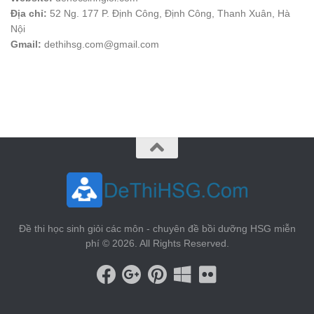
Địa chỉ:
52 Ng. 177 P. Định Công, Định Công, Thanh Xuân, Hà
Nội
Gmail:
dethihsg.com@gmail.com
vin88
 , 
game bài đổi thưởng
 , 
iwin68
 , 
Good88
Đề thi học sinh giỏi các môn - chuyên đề bồi dưỡng HSG miễn
phí © 2026. All Rights Reserved.