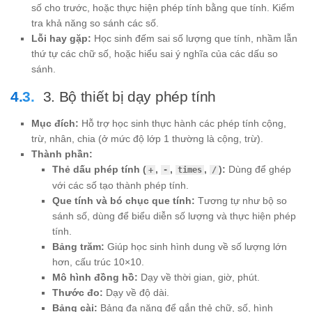
số cho trước, hoặc thực hiện phép tính bằng que tính. Kiểm
tra khả năng so sánh các số.
Lỗi hay gặp:
Học sinh đếm sai số lượng que tính, nhầm lẫn
thứ tự các chữ số, hoặc hiểu sai ý nghĩa của các dấu so
sánh.
3. Bộ thiết bị dạy phép tính
Mục đích:
Hỗ trợ học sinh thực hành các phép tính cộng,
trừ, nhân, chia (ở mức độ lớp 1 thường là cộng, trừ).
Thành phần:
Thẻ dấu phép tính (
,
,
,
):
Dùng để ghép
+
-
times
/
với các số tạo thành phép tính.
Que tính và bó chục que tính:
Tương tự như bộ so
sánh số, dùng để biểu diễn số lượng và thực hiện phép
tính.
Bảng trăm:
Giúp học sinh hình dung về số lượng lớn
hơn, cấu trúc 10×10.
Mô hình đồng hồ:
Dạy về thời gian, giờ, phút.
Thước đo:
Dạy về độ dài.
Bảng cài:
Bảng đa năng để gắn thẻ chữ, số, hình