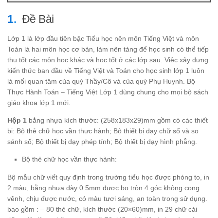
Đề Bài
Lớp 1 là lớp đầu tiên bậc Tiểu học nên môn Tiếng Việt và môn
Toán là hai môn học cơ bản, làm nên tảng để học sinh có thể tiếp
thu tốt các môn học khác và học tốt ở các lớp sau. Việc xây dựng
kiến thức ban đầu về Tiếng Việt và Toán cho học sinh lớp 1 luôn
là mối quan tâm của quý Thầy/Cô và của quý Phụ Huynh. Bộ
Thực Hành Toán – Tiếng Việt Lớp 1 dùng chung cho mọi bộ sách
giáo khoa lớp 1 mới.
Hộp 1
bằng nhựa kích thước: (258x183x29)mm gồm có các thiết
bị: Bộ thẻ chữ học vần thực hành; Bộ thiết bị dạy chữ số và so
sánh số; Bộ thiết bị dạy phép tính; Bộ thiết bị dạy hình phẳng.
Bộ thẻ chữ học vần thực hành:
Bộ mẫu chữ viết quy định trong trường tiểu học được phóng to, in
2 màu, bằng nhựa dày 0.5mm được bo tròn 4 góc không cong
vênh, chịu được nước, có màu tươi sáng, an toàn trong sử dụng.
bao gồm : – 80 thẻ chữ, kích thước (20×60)mm, in 29 chữ cái