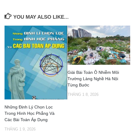
YOU MAY ALSO LIKE...
Giải Bài Toán Ô Nhiễm Môi
Trường Làng Nghề Hà Nội
Từng Bước
THÁNG 1 8, 2026
Những Định Lý Chọn Lọc
Trong Hình Học Phẳng Và
Các Bài Toán Áp Dụng
THÁNG 1 9, 2026