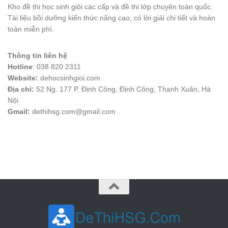
Kho đề thi học sinh giỏi các cấp và đề thi lớp chuyên toàn quốc.
Tài liệu bồi dưỡng kiến thức nâng cao, có lời giải chi tiết và hoàn
toàn miễn phí.
Thông tin liên hệ
Hotline
: 038 820 2311
Website:
dehocsinhgioi.com
Địa chỉ:
52 Ng. 177 P. Định Công, Định Công, Thanh Xuân, Hà
Nội
Gmail:
dethihsg.com@gmail.com
vin88
 , 
game bài đổi thưởng
 , 
iwin68
 , 
Good88