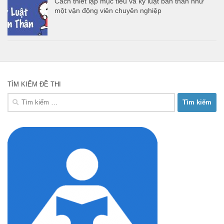
Cách thiết lập mục tiêu và kỷ luật bản thân như
một vận động viên chuyên nghiệp
TÌM KIẾM ĐỀ THI
Tìm
kiếm
cho: