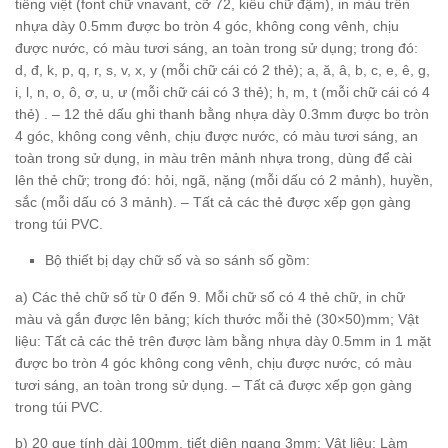
tiếng việt (font chữ vnavant, cỡ 72, kiểu chữ đậm), in màu trên
nhựa dày 0.5mm được bo tròn 4 góc, không cong vênh, chịu
được nước, có màu tươi sáng, an toàn trong sử dụng; trong đó:
d, đ, k, p, q, r, s, v, x, y (mỗi chữ cái có 2 thẻ); a, ă, â, b, c, e, ê, g,
i, l, n, o, ô, ơ, u, ư (mỗi chữ cái có 3 thẻ); h, m, t (mỗi chữ cái có 4
thẻ) . – 12 thẻ dấu ghi thanh bằng nhựa dày 0.3mm được bo tròn
4 góc, không cong vênh, chịu được nước, có màu tươi sáng, an
toàn trong sử dụng, in màu trên mảnh nhựa trong, dùng để cài
lên thẻ chữ; trong đó: hỏi, ngã, nặng (mỗi dấu có 2 mảnh), huyền,
sắc (mỗi dấu có 3 mảnh). – Tất cả các thẻ được xếp gọn gàng
trong túi PVC.
Bộ thiết bị dạy chữ số và so sánh số gồm:
a) Các thẻ chữ số từ 0 đến 9. Mỗi chữ số có 4 thẻ chữ, in chữ
màu và gắn được lên bảng; kích thước mỗi thẻ (30×50)mm; Vật
liệu: Tất cả các thẻ trên được làm bằng nhựa dày 0.5mm in 1 mặt
được bo tròn 4 góc không cong vênh, chịu được nước, có màu
tươi sáng, an toàn trong sử dụng. – Tất cả được xếp gọn gàng
trong túi PVC.
b) 20 que tính dài 100mm, tiết diện ngang 3mm; Vật liệu: Làm