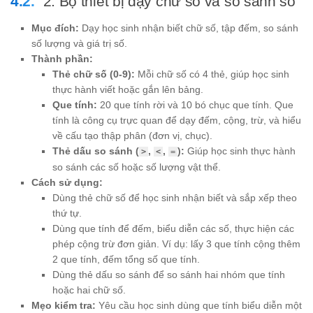
2. Bộ thiết bị dạy chữ số và so sánh số
Mục đích:
Dạy học sinh nhận biết chữ số, tập đếm, so sánh
số lượng và giá trị số.
Thành phần:
Thẻ chữ số (0-9):
Mỗi chữ số có 4 thẻ, giúp học sinh
thực hành viết hoặc gắn lên bảng.
Que tính:
20 que tính rời và 10 bó chục que tính. Que
tính là công cụ trực quan để dạy đếm, cộng, trừ, và hiểu
về cấu tạo thập phân (đơn vị, chục).
Thẻ dấu so sánh (
,
,
):
Giúp học sinh thực hành
>
<
=
so sánh các số hoặc số lượng vật thể.
Cách sử dụng:
Dùng thẻ chữ số để học sinh nhận biết và sắp xếp theo
thứ tự.
Dùng que tính để đếm, biểu diễn các số, thực hiện các
phép cộng trừ đơn giản. Ví dụ: lấy 3 que tính cộng thêm
2 que tính, đếm tổng số que tính.
Dùng thẻ dấu so sánh để so sánh hai nhóm que tính
hoặc hai chữ số.
Mẹo kiểm tra:
Yêu cầu học sinh dùng que tính biểu diễn một