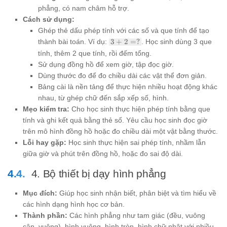
phẳng, có nam châm hỗ trợ.
Cách sử dụng:
Ghép thẻ dấu phép tính với các số và que tính để tạo
3
thành bài toán. Ví dụ:
3
+
2
=
?
. Học sinh dùng 3 que
+
tính, thêm 2 que tính, rồi đếm tổng.
2
Sử dụng đồng hồ để xem giờ, tập đọc giờ.
=
?
Dùng thước đo để đo chiều dài các vật thể đơn giản.
Bảng cài là nền tảng để thực hiện nhiều hoạt động khác
nhau, từ ghép chữ đến sắp xếp số, hình.
Mẹo kiểm tra:
Cho học sinh thực hiện phép tính bằng que
tính và ghi kết quả bằng thẻ số. Yêu cầu học sinh đọc giờ
trên mô hình đồng hồ hoặc đo chiều dài một vật bằng thước.
Lỗi hay gặp:
Học sinh thực hiện sai phép tính, nhầm lẫn
giữa giờ và phút trên đồng hồ, hoặc đo sai độ dài.
4. Bộ thiết bị dạy hình phẳng
Mục đích:
Giúp học sinh nhận biết, phân biệt và tìm hiểu về
các hình dạng hình học cơ bản.
Thành phần:
Các hình phẳng như tam giác (đều, vuông
cân, vuông), hình vuông, hình tròn, hình chữ nhật với nhiều