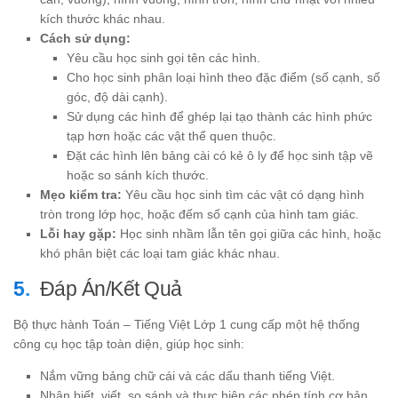
kích thước khác nhau.
Cách sử dụng:
Yêu cầu học sinh gọi tên các hình.
Cho học sinh phân loại hình theo đặc điểm (số cạnh, số
góc, độ dài cạnh).
Sử dụng các hình để ghép lại tạo thành các hình phức
tạp hơn hoặc các vật thể quen thuộc.
Đặt các hình lên bảng cài có kẻ ô ly để học sinh tập vẽ
hoặc so sánh kích thước.
Mẹo kiểm tra:
Yêu cầu học sinh tìm các vật có dạng hình
tròn trong lớp học, hoặc đếm số cạnh của hình tam giác.
Lỗi hay gặp:
Học sinh nhầm lẫn tên gọi giữa các hình, hoặc
khó phân biệt các loại tam giác khác nhau.
Đáp Án/Kết Quả
Bộ thực hành Toán – Tiếng Việt Lớp 1 cung cấp một hệ thống
công cụ học tập toàn diện, giúp học sinh:
Nắm vững bảng chữ cái và các dấu thanh tiếng Việt.
Nhận biết, viết, so sánh và thực hiện các phép tính cơ bản