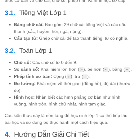
thức cơ bản về chữ cái, chữ số, phép tính và hình học sơ cấp.
Tiếng Việt Lớp 1
Bảng chữ cái:
Bao gồm 29 chữ cái tiếng Việt và các dấu
thanh (sắc, huyền, hỏi, ngã, nặng).
Cấu tạo từ:
Ghép chữ cái để tạo thành tiếng, từ có nghĩa.
Toán Lớp 1
Chữ số:
Các chữ số từ 0 đến 9.
So sánh số:
Khái niệm lớn hơn (
), bé hơn (
), bằng (
).
>
<
=
Phép tính cơ bản:
Cộng (
), trừ (
).
+
-
Đo lường:
Khái niệm về thời gian (đồng hồ), độ dài (thước
đo).
Hình học:
Nhận biết các hình phẳng cơ bản như hình
vuông, hình tròn, hình chữ nhật, hình tam giác.
Các kiến thức này là nền tảng để học sinh lớp 1 có thể tiếp thu
bài học và sử dụng bộ thực hành một cách hiệu quả.
Hướng Dẫn Giải Chi Tiết