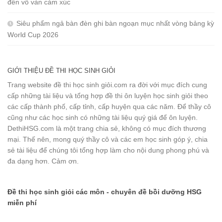
đến vô vàn cảm xúc
Siêu phẩm ngả bàn đèn ghi bàn ngoạn mục nhất vòng bảng kỳ
World Cup 2026
GIỚI THIỆU ĐỀ THI HỌC SINH GIỎI
Trang website đề thi học sinh giỏi.com ra đời với mục đích cung
cấp những tài liệu và tổng hợp đề thi ôn luyện học sinh giỏi theo
các cấp thành phố, cấp tỉnh, cấp huyện qua các năm. Để thầy cô
cũng như các học sinh có những tài liệu quý giá để ôn luyện.
DethiHSG.com là một trang chia sẻ, không có mục đích thương
mại. Thế nên, mong quý thầy cô và các em học sinh góp ý, chia
sẻ tài liệu để chúng tôi tổng hợp làm cho nội dung phong phú và
đa dạng hơn. Cảm ơn.
Đề thi học sinh giỏi các môn - chuyên đề bồi dưỡng HSG
miễn phí