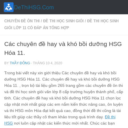
Skip to content
CHUYÊN ĐỀ ÔN THI
/
ĐỀ THI HỌC SINH GIỎI
/
ĐỀ THI HỌC SINH
GIỎI LỚP 11 CÓ ĐÁP ÁN TỔNG HỢP
Các chuyên đề hay và khó bồi dưỡng HSG
Hóa 11.
BY
THẦY ĐÔNG
·
THÁNG 10 4, 2020
Trong bài viết này xin giới thiệu Các chuyên đề hay và khó bồi
dưỡng HSG Hóa 11. Các chuyên đề hay và khó bồi dưỡng HSG
Hóa 11. , trọn bộ tài liệu gồm 265 trang gồm các chuyên đề ôn thi
và đề thi học sinh giỏi văn lớp 8 cấp trường huyện thành phố, cấp
tỉnh. Các chuyên đề hay và khó bồi dưỡng HSG Hóa 11 chọn lọc
cập nhật mới nhất giúp các em nắm kiến thức nâng cao, ôn luyện
và thi HSG môn Hóa đạt kết quả cao, đồng thời đề thi cũng là tài
liệu tốt giúp các thầy cô tham khảo trong quá trình dạy.
Đề thi
HSG
nơi luôn cập nhật các kiến thức mới nhất. Chúc các bạn