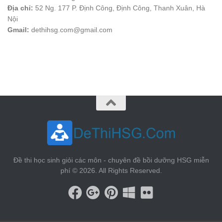
Địa chỉ:
52 Ng. 177 P. Định Công, Định Công, Thanh Xuân, Hà
Nội
Gmail:
dethihsg.com@gmail.com
vin88
 , 
game bài đổi thưởng
 , 
iwin68
 , 
Good88
Đề thi học sinh giỏi các môn - chuyên đề bồi dưỡng HSG miễn
phí © 2026. All Rights Reserved.