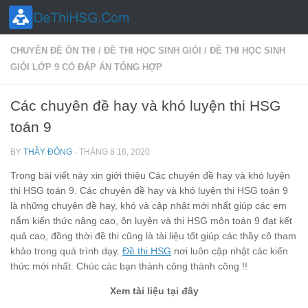
Skip to content
CHUYÊN ĐỀ ÔN THI
/
ĐỀ THI HỌC SINH GIỎI
/
ĐỀ THI HỌC SINH
GIỎI LỚP 9 CÓ ĐÁP ÁN TỔNG HỢP
Các chuyên đề hay và khó luyện thi HSG
toán 9
BY
THẦY ĐÔNG
·
THÁNG 8 16, 2020
Trong bài viết này xin giới thiệu Các chuyên đề hay và khó luyện
thi HSG toán 9. Các chuyên đề hay và khó luyện thi HSG toán 9
là những chuyên đề hay, khó và cập nhật mới nhất giúp các em
nắm kiến thức nâng cao, ôn luyện và thi HSG môn toán 9 đạt kết
quả cao, đồng thời đề thi cũng là tài liệu tốt giúp các thầy cô tham
khảo trong quá trình dạy.
Đề thi HSG
nơi luôn cập nhật các kiến
thức mới nhất. Chúc các bạn thành công thành công !!
Xem tài liệu tại đây