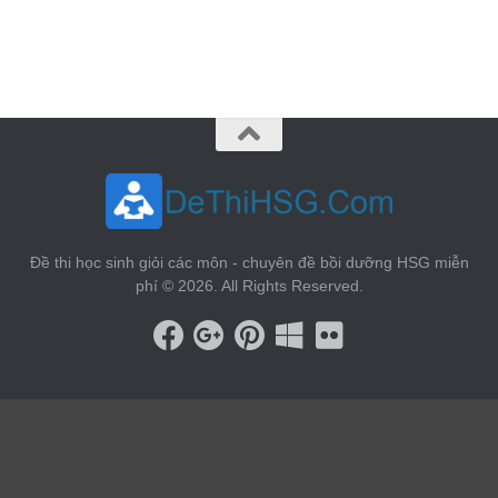
vin88
 , 
game bài đổi thưởng
 , 
iwin68
 , 
Good88
Đề thi học sinh giỏi các môn - chuyên đề bồi dưỡng HSG miễn
phí © 2026. All Rights Reserved.