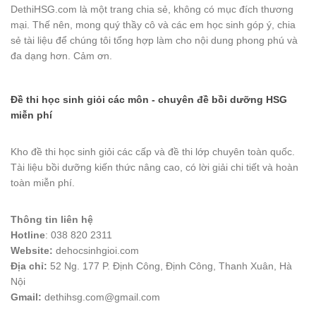
DethiHSG.com là một trang chia sẻ, không có mục đích thương
mại. Thế nên, mong quý thầy cô và các em học sinh góp ý, chia
sẻ tài liệu để chúng tôi tổng hợp làm cho nội dung phong phú và
đa dạng hơn. Cảm ơn.
Đề thi học sinh giỏi các môn - chuyên đề bồi dưỡng HSG
miễn phí
Kho đề thi học sinh giỏi các cấp và đề thi lớp chuyên toàn quốc.
Tài liệu bồi dưỡng kiến thức nâng cao, có lời giải chi tiết và hoàn
toàn miễn phí.
Thông tin liên hệ
Hotline
: 038 820 2311
Website:
dehocsinhgioi.com
Địa chỉ:
52 Ng. 177 P. Định Công, Định Công, Thanh Xuân, Hà
Nội
Gmail:
dethihsg.com@gmail.com