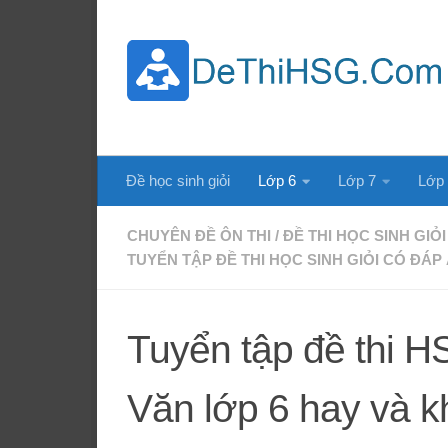
Skip to content
Đề học sinh giỏi
Lớp 6
Lớp 7
Lớp
CHUYÊN ĐỀ ÔN THI
/
ĐỀ THI HỌC SINH GIỎI
TUYỂN TẬP ĐỀ THI HỌC SINH GIỎI CÓ ĐÁP
Tuyển tập đề thi 
Văn lớp 6 hay và k