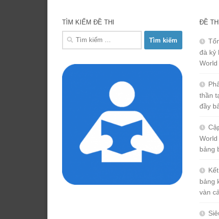
TÌM KIẾM ĐỀ THI
ĐỀ TH
Tìm
Tổn
kiếm
đà kỷ 
cho:
World
Phâ
thần 
đầy b
Cập
World
bảng 
Kết
bảng 
vàn c
Siê