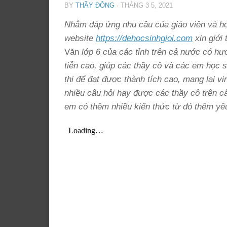
BY
THẦY ĐÔNG
·
THÁNG 3 5, 2021
Nhằm đáp ứng nhu cầu của giáo viên và học
website
https://dehocsinhgioi.com
xin giới 
Văn
lớp 6 của các tỉnh trên cả nước có hướ
tiễn cao, giúp các thầy cô và các em học si
thi để đạt được thành tích cao, mang lại v
nhiều câu hỏi hay được các thầy cô trên c
em có thêm nhiều kiến thức từ đó thêm yêu