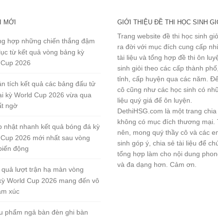
I MỚI
GIỚI THIỆU ĐỀ THI HỌC SINH GI
Trang website đề thi học sinh gi
g hợp những chiến thắng đậm
ra đời với mục đích cung cấp n
lục từ kết quả vòng bảng kỳ
tài liệu và tổng hợp đề thi ôn lu
 Cup 2026
sinh giỏi theo các cấp thành phố
tỉnh, cấp huyện qua các năm. Đ
n tích kết quả các bảng đấu tử
cô cũng như các học sinh có nhữ
tại kỳ World Cup 2026 vừa qua
liệu quý giá để ôn luyện.
ất ngờ
DethiHSG.com là một trang chia
không có mục đích thương mại.
 nhật nhanh kết quả bóng đá kỳ
nên, mong quý thầy cô và các e
 Cup 2026 mới nhất sau vòng
sinh góp ý, chia sẻ tài liệu để ch
biến động
tổng hợp làm cho nội dung pho
và đa dạng hơn. Cảm ơn.
 quả lượt trận hạ màn vòng
kỳ World Cup 2026 mang đến vô
ảm xúc
u phẩm ngả bàn đèn ghi bàn