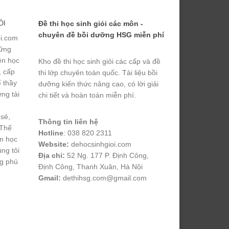
ỎI
Đề thi học sinh giỏi các môn -
chuyên đề bồi dưỡng HSG miễn phí
ỏi.com
hững
yện học
Kho đề thi học sinh giỏi các cấp và đề
, cấp
thi lớp chuyên toàn quốc. Tài liệu bồi
ể thầy
dưỡng kiến thức nâng cao, có lời giải
ng tài
chi tiết và hoàn toàn miễn phí.
 sẻ,
Thông tin liên hệ
 Thế
Hotline
: 038 820 2311
m học
Website:
dehocsinhgioi.com
úng tôi
Địa chỉ:
52 Ng. 177 P. Định Công,
ng phú
Định Công, Thanh Xuân, Hà Nội
Gmail:
dethihsg.com@gmail.com
vin88
 , 
game bài đổi thưởng
 , 
iwin68
 , 
Good88