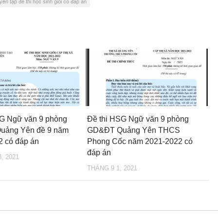
yển tập đề thi học sinh giỏi có đáp án
SG Ngữ văn 9 phòng
Đề thi HSG Ngữ văn 9 phòng
ảng Yên đề 9 năm
GD&ĐT Quảng Yên THCS
2 có đáp án
Phong Cốc năm 2021-2022 có
đáp án
, 2021
THÁNG 9 1, 2021