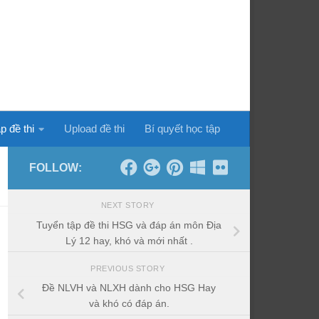
p đề thi
Upload đề thi
Bí quyết học tập
FOLLOW:
NEXT STORY
Tuyển tập đề thi HSG và đáp án môn Địa
Lý 12 hay, khó và mới nhất .
PREVIOUS STORY
Đề NLVH và NLXH dành cho HSG Hay
và khó có đáp án.