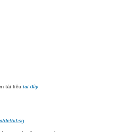
m tài liệu
tại đây
m/dethihsg