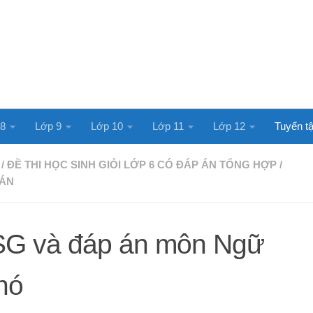
 8
Lớp 9
Lớp 10
Lớp 11
Lớp 12
Tuyển tậ
/
ĐỀ THI HỌC SINH GIỎI LỚP 6 CÓ ĐÁP ÁN TỔNG HỢP
/
 ÁN
HSG và đáp án môn Ngữ
hó