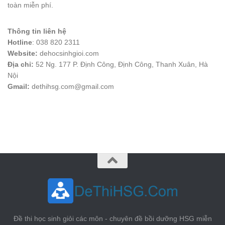
toàn miễn phí.
Thông tin liên hệ
Hotline
: 038 820 2311
Website:
dehocsinhgioi.com
Địa chỉ:
52 Ng. 177 P. Định Công, Định Công, Thanh Xuân, Hà
Nội
Gmail:
dethihsg.com@gmail.com
vin88
 , 
game bài đổi thưởng
 , 
iwin68
 , 
Good88
Đề thi học sinh giỏi các môn - chuyên đề bồi dưỡng HSG miễn