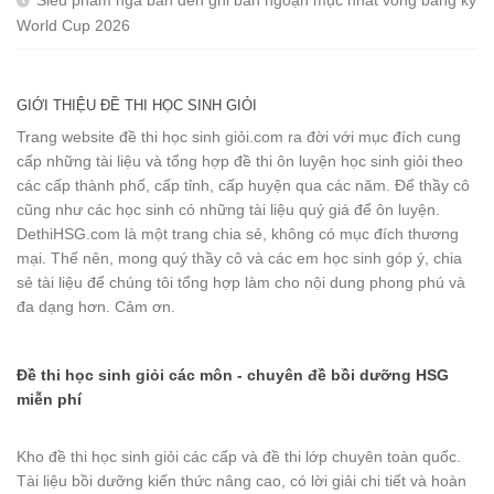
Siêu phẩm ngả bàn đèn ghi bàn ngoạn mục nhất vòng bảng kỳ
World Cup 2026
GIỚI THIỆU ĐỀ THI HỌC SINH GIỎI
Trang website đề thi học sinh giỏi.com ra đời với mục đích cung
cấp những tài liệu và tổng hợp đề thi ôn luyện học sinh giỏi theo
các cấp thành phố, cấp tỉnh, cấp huyện qua các năm. Để thầy cô
cũng như các học sinh có những tài liệu quý giá để ôn luyện.
DethiHSG.com là một trang chia sẻ, không có mục đích thương
mại. Thế nên, mong quý thầy cô và các em học sinh góp ý, chia
sẻ tài liệu để chúng tôi tổng hợp làm cho nội dung phong phú và
đa dạng hơn. Cảm ơn.
Đề thi học sinh giỏi các môn - chuyên đề bồi dưỡng HSG
miễn phí
Kho đề thi học sinh giỏi các cấp và đề thi lớp chuyên toàn quốc.
Tài liệu bồi dưỡng kiến thức nâng cao, có lời giải chi tiết và hoàn