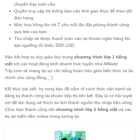
chuyến bay toàn cầu.
Quyền truy cập hệ thống báo cáo thời gian thực để theo dõi
đơn hàng.
7%
7
Mức hoa hồng lên tới
cho mỗi lần đặt phòng thành công
qua link của bạn.
Thu nhập sẽ được thanh toán vào tài khoản ngân hàng khi
200
200
đạt ngưỡng tối thiểu
USD.
Việc kết hợp tư duy giáo dục trong
chương trình lớp 1 tiếng
việt
với các hoạt động kinh doanh trực tuyến như Affiliate
Trip.com sẽ mang lại sự cân bằng hoàn hảo giữa kiến thức và tài
chính cho cộng đồng._`]
Kết thúc bài viết, hy vọng bạn đã nắm rõ cách thức vận hành và
đăng ký thành công tài khoản tiếp thị liên kết. Đây là cơ hội tuyệt
vời để tận dụng sở thích du lịch thành nguồn thu nhập bền vững.
Chúc bạn thành công với
chương trình lớp 1 tiếng việt
và các
dự án kiếm tiền online trong tương lai.