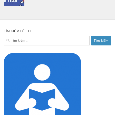
TÌM KIẾM ĐỀ THI
Tìm
kiếm
cho: