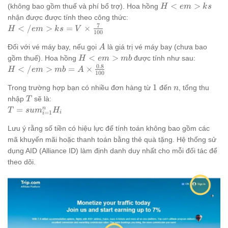
H<em>
<
>
(không bao gồm thuế và phí bổ trợ). Hoa hồng
H
e
m
k
s
{ks}
nhận được được tính theo công thức:
7
H</em>
<
/
>
=
×
H
e
m
k
s
V
100
{ks} = V
A
Đối với vé máy bay, nếu gọi
là giá trị vé máy bay (chưa bao
\times
A
H<em>
<
>
\frac{7}
gồm thuế). Hoa hồng
được tính như sau:
H
e
m
mb
{mb}
0.8
{100}
H</em>
<
/
>
=
×
H
e
m
mb
A
100
{mb} = A
1
n
1
Trong trường hợp bạn có nhiều đơn hàng từ
đến
, tổng thu
\times
n
T
\frac{0.8}
nhập
sẽ là:
T
{100}
T =
n
=
T
s
u
m
H
=
1
i
i
sum_{i=1}^{n}
Lưu ý rằng số tiền có hiệu lực để tính toán không bao gồm các
H_i
mã khuyến mãi hoặc thanh toán bằng thẻ quà tặng. Hệ thống sử
dụng AID (Alliance ID) làm định danh duy nhất cho mỗi đối tác để
theo dõi.