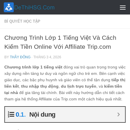
Skip to content
BÍ QUYẾT HỌC TẬP
Chương Trình Lớp 1 Tiếng Việt Và Cách
Kiếm Tiền Online Với Affiliate Trip.com
BY
THẦY ĐÔNG
·
THÁNG 3 4, 2026
Chương trình lớp 1 tiếng việt
đóng vai trò quan trọng trong việc
xây dựng nền tảng tư duy và ngôn ngữ cho trẻ em. Bên cạnh việc
giáo dục, các bậc phụ huynh và giáo viên có thể tận dụng
tiếp thị
liên kết
,
thu nhập thụ động
,
du lịch trực tuyến
, và
kiếm tiền
tại nhà
để gia tăng tài chính. Bài viết này hướng dẫn chi tiết cách
tham gia hệ thống Affiliate của Trip.com một cách hiệu quả nhất.
Nội dung