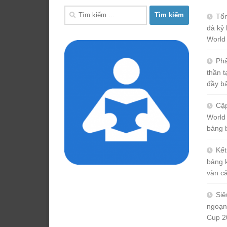
Tìm
Tổn
kiếm
đà kỷ 
cho:
World
Phâ
thần 
đầy b
Cập
World
bảng 
Kết
bảng 
vàn c
Siê
ngoạn
Cup 2