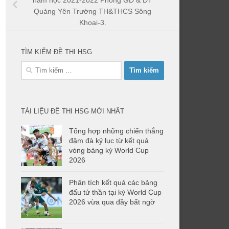
năm học 2021-2022 Phòng GD & ĐT
Quảng Yên Trường TH&THCS Sông
Khoai-3.
TÌM KIẾM ĐỀ THI HSG
Tìm
kiếm
cho:
TÀI LIỆU ĐỀ THI HSG MỚI NHẤT
Tổng hợp những chiến thắng
đậm đà kỷ lục từ kết quả
vòng bảng kỳ World Cup
2026
Phân tích kết quả các bảng
đấu tử thần tại kỳ World Cup
2026 vừa qua đầy bất ngờ