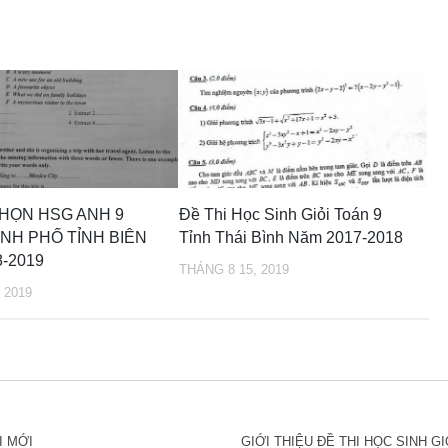
CHỌN HSG ANH 9
Đề Thi Học Sinh Giỏi Toán 9
NH PHỐ TỈNH BIÊN
Tỉnh Thái Bình Năm 2017-2018
-2019
THÁNG 8 15, 2019
 2019
I MỚI
GIỚI THIỆU ĐỀ THI HỌC SINH GI