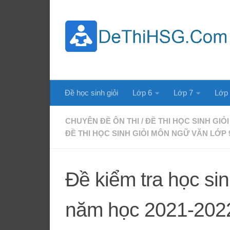
Skip to content
Đề học sinh giỏi
Lớp 6
Lớp 7
Lớp
CHUYÊN ĐỀ ÔN THI
/
ĐỀ THI HỌC SINH GIỎI
ĐỀ THI HỌC SINH GIỎI MÔN NGỮ VĂN LỚP 
Đề kiểm tra học si
năm học 2021-202