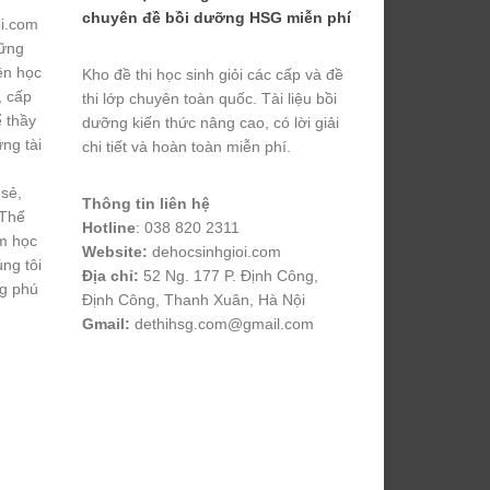
chuyên đề bồi dưỡng HSG miễn phí
ỏi.com
hững
yện học
Kho đề thi học sinh giỏi các cấp và đề
, cấp
thi lớp chuyên toàn quốc. Tài liệu bồi
ể thầy
dưỡng kiến thức nâng cao, có lời giải
ng tài
chi tiết và hoàn toàn miễn phí.
 sẻ,
Thông tin liên hệ
 Thế
Hotline
: 038 820 2311
m học
Website:
dehocsinhgioi.com
úng tôi
Địa chỉ:
52 Ng. 177 P. Định Công,
ng phú
Định Công, Thanh Xuân, Hà Nội
Gmail:
dethihsg.com@gmail.com
vin88
 , 
game bài đổi thưởng
 , 
iwin68
 , 
Good88