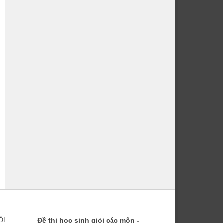
ỎI
Đề thi học sinh giỏi các môn -