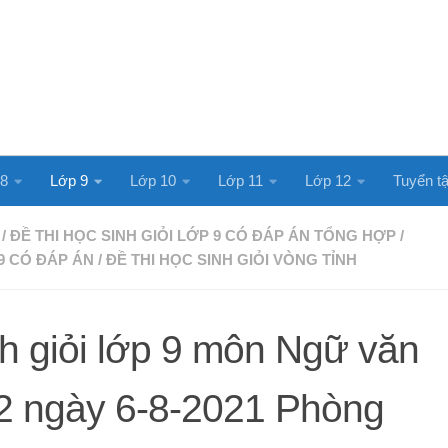
 8
Lớp 9
Lớp 10
Lớp 11
Lớp 12
Tuyển tậ
/
ĐỀ THI HỌC SINH GIỎI LỚP 9 CÓ ĐÁP ÁN TỔNG HỢP
/
9 CÓ ĐÁP ÁN
/
ĐỀ THI HỌC SINH GIỎI VÒNG TỈNH
nh giỏi lớp 9 môn Ngữ văn
2 ngày 6-8-2021 Phòng