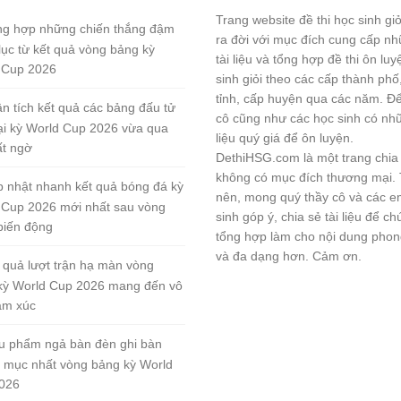
Trang website đề thi học sinh gi
g hợp những chiến thắng đậm
ra đời với mục đích cung cấp n
lục từ kết quả vòng bảng kỳ
tài liệu và tổng hợp đề thi ôn lu
 Cup 2026
sinh giỏi theo các cấp thành phố
tỉnh, cấp huyện qua các năm. Đ
n tích kết quả các bảng đấu tử
cô cũng như các học sinh có nhữ
tại kỳ World Cup 2026 vừa qua
liệu quý giá để ôn luyện.
ất ngờ
DethiHSG.com là một trang chia
không có mục đích thương mại.
 nhật nhanh kết quả bóng đá kỳ
nên, mong quý thầy cô và các e
 Cup 2026 mới nhất sau vòng
sinh góp ý, chia sẻ tài liệu để ch
biến động
tổng hợp làm cho nội dung pho
và đa dạng hơn. Cảm ơn.
 quả lượt trận hạ màn vòng
kỳ World Cup 2026 mang đến vô
ảm xúc
u phẩm ngả bàn đèn ghi bàn
 mục nhất vòng bảng kỳ World
026