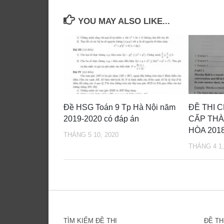
YOU MAY ALSO LIKE...
Đề HSG Toán 9 Tp Hà Nội năm
ĐỀ THI 
2019-2020 có đáp án
CẤP THÀ
HÒA 2018
THÁNG 5 10, 2020
THÁNG 4 1,
TÌM KIẾM ĐỀ THI
ĐỀ TH