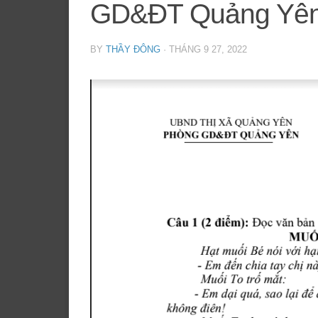
GD&ĐT Quảng Yên
BY
THẦY ĐÔNG
·
THÁNG 9 27, 2022