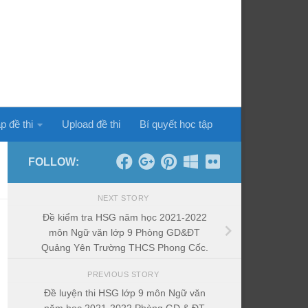
p đề thi
Upload đề thi
Bí quyết học tập
FOLLOW:
NEXT STORY
Đề kiểm tra HSG năm học 2021-2022
môn Ngữ văn lớp 9 Phòng GD&ĐT
Quảng Yên Trường THCS Phong Cốc.
PREVIOUS STORY
Đề luyện thi HSG lớp 9 môn Ngữ văn