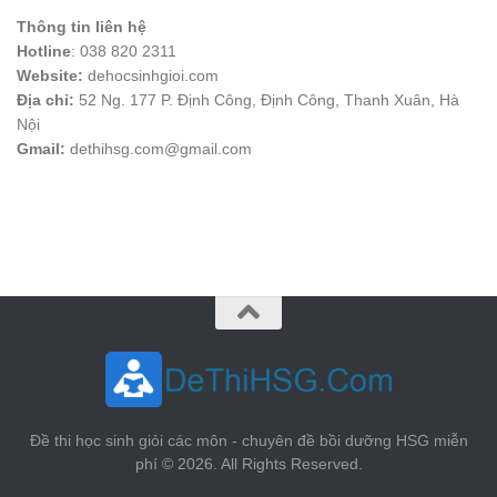
Thông tin liên hệ
Hotline
: 038 820 2311
Website:
dehocsinhgioi.com
Địa chỉ:
52 Ng. 177 P. Định Công, Định Công, Thanh Xuân, Hà
Nội
Gmail:
dethihsg.com@gmail.com
vin88
 , 
game bài đổi thưởng
 , 
iwin68
 , 
Good88
Đề thi học sinh giỏi các môn - chuyên đề bồi dưỡng HSG miễn
phí © 2026. All Rights Reserved.