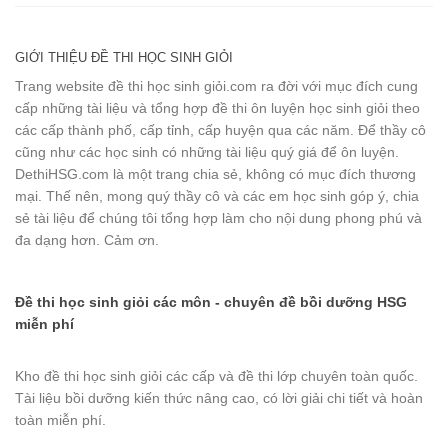
GIỚI THIỆU ĐỀ THI HỌC SINH GIỎI
Trang website đề thi học sinh giỏi.com ra đời với mục đích cung
cấp những tài liệu và tổng hợp đề thi ôn luyện học sinh giỏi theo
các cấp thành phố, cấp tỉnh, cấp huyện qua các năm. Để thầy cô
cũng như các học sinh có những tài liệu quý giá để ôn luyện.
DethiHSG.com là một trang chia sẻ, không có mục đích thương
mại. Thế nên, mong quý thầy cô và các em học sinh góp ý, chia
sẻ tài liệu để chúng tôi tổng hợp làm cho nội dung phong phú và
đa dạng hơn. Cảm ơn.
Đề thi học sinh giỏi các môn - chuyên đề bồi dưỡng HSG
miễn phí
Kho đề thi học sinh giỏi các cấp và đề thi lớp chuyên toàn quốc.
Tài liệu bồi dưỡng kiến thức nâng cao, có lời giải chi tiết và hoàn
toàn miễn phí.