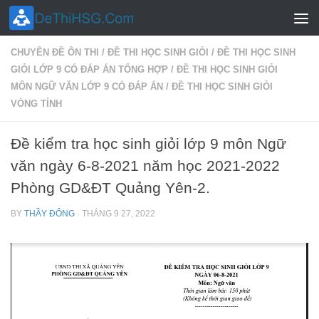
Skip to content
CHUYÊN ĐỀ ÔN THI
/
ĐỀ THI HỌC SINH GIỎI
/
ĐỀ THI HỌC SINH
GIỎI LỚP 9 CÓ ĐÁP ÁN TỔNG HỢP
/
ĐỀ THI HỌC SINH GIỎI
MÔN NGỮ VĂN LỚP 9 CÓ ĐÁP ÁN
/
ĐỀ THI HỌC SINH GIỎI
VÒNG TỈNH
Đề kiểm tra học sinh giỏi lớp 9 môn Ngữ
văn ngày 6-8-2021 năm học 2021-2022
Phòng GD&ĐT Quảng Yên-2.
BY
THẦY ĐÔNG
·
THÁNG 9 27, 2022