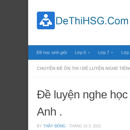
Skip to content
Đề học sinh giỏi
Lớp 6
Lớp 7
Lớp
CHUYÊN ĐỀ ÔN THI
/
ĐỀ LUYỆN NGHE TIẾN
Đề luyện nghe học 
Anh .
BY
THẦY ĐÔNG
·
THÁNG 10 3, 2022