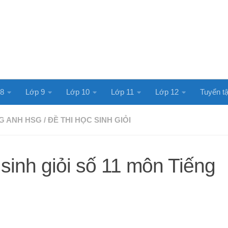
 8
Lớp 9
Lớp 10
Lớp 11
Lớp 12
Tuyển tậ
G ANH HSG
/
ĐỀ THI HỌC SINH GIỎI
sinh giỏi số 11 môn Tiếng