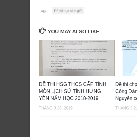
Tags:
Đề thi học sinh giỏi
YOU MAY ALSO LIKE...
ĐỀ THI HSG THCS CẤP TỈNH
Đề thi c
MÔN LỊCH SỬ TỈNH HƯNG
Công Dân
YÊN NĂM HỌC 2018-2019
Nguyên c
THÁNG 3 28, 2019
THÁNG 3 21