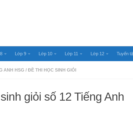
 8
Lớp 9
Lớp 10
Lớp 11
Lớp 12
Tuyển tậ
G ANH HSG
/
ĐỀ THI HỌC SINH GIỎI
sinh giỏi số 12 Tiếng Anh