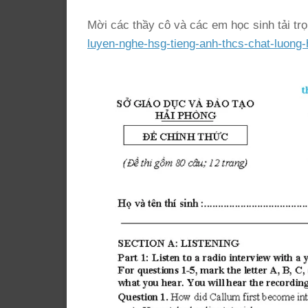
Mời các thầy cô và các em học sinh tải trọ
luyen-nghe-hsg-tieng-anh-thcs-chat-luong-