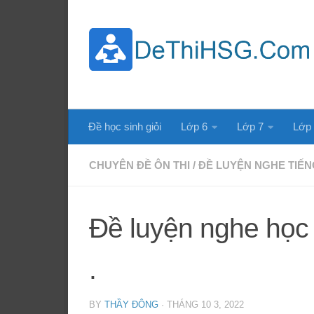
Skip to content
Đề học sinh giỏi
Lớp 6
Lớp 7
Lớp
CHUYÊN ĐỀ ÔN THI
/
ĐỀ LUYỆN NGHE TIẾN
Đề luyện nghe học 
.
BY
THẦY ĐÔNG
·
THÁNG 10 3, 2022