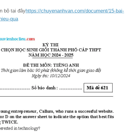
n bộ tại đây
https://chuyenanhvan.com/document/15-bai-
hieu-qua