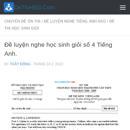
Skip to content
CHUYÊN ĐỀ ÔN THI
/
ĐỀ LUYỆN NGHE TIẾNG ANH HSG
/
ĐỀ
THI HỌC SINH GIỎI
Đề luyện nghe học sinh giỏi số 4 Tiếng
Anh.
BY
THẦY ĐÔNG
·
THÁNG 10 2, 2022