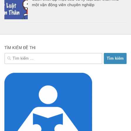
một vận động viên chuyên nghiệp
TÌM KIẾM ĐỀ THI
Tìm
kiếm
cho: