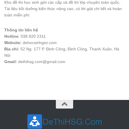
Kho đề thi học sinh giỏi các cấp và đề thi lớp chuyên toàn quốc.
Tài liệu bồi dưỡng kiến thức nâng cao, có lời giải chi tiết và hoàn
toàn miễn phí.
Thông tin liên hệ
Hotline
: 038 820 2311
Website:
dehocsinhgioi.com
Địa chỉ:
52 Ng. 177 P. Định Công, Định Công, Thanh Xuân, Hà
Nội
Gmail:
dethihsg.com@gmail.com
vin88
 , 
game bài đổi thưởng
 , 
iwin68
 , 
Good88