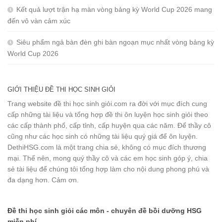
Kết quả lượt trận hạ màn vòng bảng kỳ World Cup 2026 mang
đến vô vàn cảm xúc
Siêu phẩm ngả bàn đèn ghi bàn ngoạn mục nhất vòng bảng kỳ
World Cup 2026
GIỚI THIỆU ĐỀ THI HỌC SINH GIỎI
Trang website đề thi học sinh giỏi.com ra đời với mục đích cung
cấp những tài liệu và tổng hợp đề thi ôn luyện học sinh giỏi theo
các cấp thành phố, cấp tỉnh, cấp huyện qua các năm. Để thầy cô
cũng như các học sinh có những tài liệu quý giá để ôn luyện.
DethiHSG.com là một trang chia sẻ, không có mục đích thương
mại. Thế nên, mong quý thầy cô và các em học sinh góp ý, chia
sẻ tài liệu để chúng tôi tổng hợp làm cho nội dung phong phú và
đa dạng hơn. Cảm ơn.
Đề thi học sinh giỏi các môn - chuyên đề bồi dưỡng HSG
miễn phí