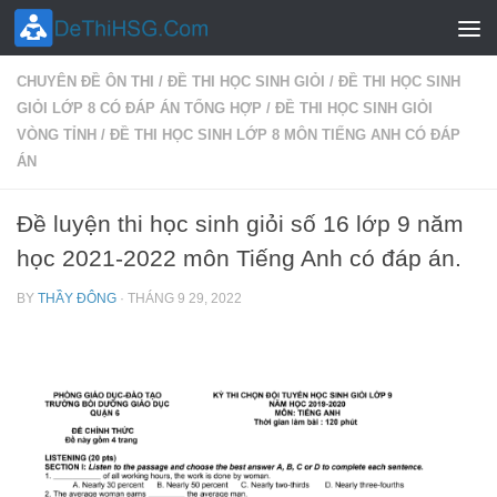
Skip to content
CHUYÊN ĐỀ ÔN THI
/
ĐỀ THI HỌC SINH GIỎI
/
ĐỀ THI HỌC SINH
GIỎI LỚP 8 CÓ ĐÁP ÁN TỔNG HỢP
/
ĐỀ THI HỌC SINH GIỎI
VÒNG TỈNH
/
ĐỀ THI HỌC SINH LỚP 8 MÔN TIẾNG ANH CÓ ĐÁP
ÁN
Đề luyện thi học sinh giỏi số 16 lớp 9 năm
học 2021-2022 môn Tiếng Anh có đáp án.
BY
THẦY ĐÔNG
·
THÁNG 9 29, 2022