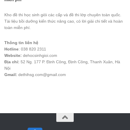
Kho đề thi học sinh giỏi các cấp và đề thi lớp chuyên toàn quốc.
Tài liệu bồi dưỡng kiến thức nâng cao, có lời giải chi tiết và hoàn
toàn miễn phí.
Thông tin liên hệ
Hotline
: 038 820 2311
Website:
dehocsinhgioi.com
Địa chỉ:
52 Ng. 177 P. Định Công, Định Công, Thanh Xuân, Hà
Nội
Gmail:
dethihsg.com@gmail.com
vin88
 , 
game bài đổi thưởng
 , 
iwin68
 , 
Good88