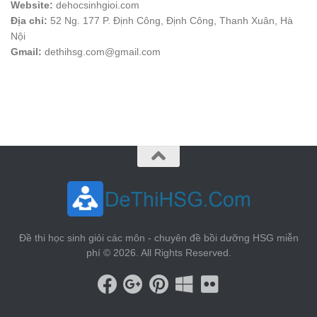
Website:
dehocsinhgioi.com
Địa chỉ:
52 Ng. 177 P. Định Công, Định Công, Thanh Xuân, Hà
Nội
Gmail:
dethihsg.com@gmail.com
vin88
 , 
game bài đổi thưởng
 , 
iwin68
 , 
Good88
Đề thi học sinh giỏi các môn - chuyên đề bồi dưỡng HSG miễn
phí © 2026. All Rights Reserved.