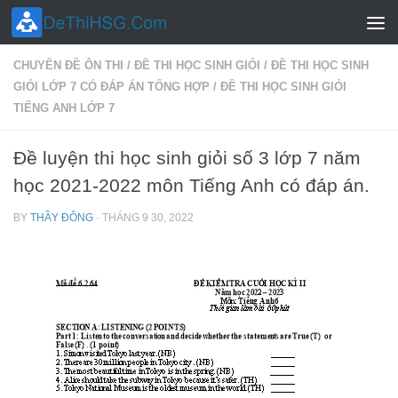
Skip to content
CHUYÊN ĐỀ ÔN THI
/
ĐỀ THI HỌC SINH GIỎI
/
ĐỀ THI HỌC SINH
GIỎI LỚP 7 CÓ ĐÁP ÁN TỔNG HỢP
/
ĐỀ THI HỌC SINH GIỎI
TIẾNG ANH LỚP 7
Đề luyện thi học sinh giỏi số 3 lớp 7 năm
học 2021-2022 môn Tiếng Anh có đáp án.
BY
THẦY ĐÔNG
·
THÁNG 9 30, 2022