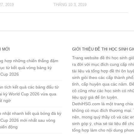
7, 2019
THÁNG 10 3, 2019
I MỚI
GIỚI THIỆU ĐỀ THI HỌC SINH GI
Trang website đề thi học sinh gi
g hợp những chiến thắng đậm
ra đời với mục đích cung cấp n
lục từ kết quả vòng bảng kỳ
tài liệu và tổng hợp đề thi ôn lu
 Cup 2026
sinh giỏi theo các cấp thành phố
tỉnh, cấp huyện qua các năm. Đ
n tích kết quả các bảng đấu tử
cô cũng như các học sinh có nhữ
tại kỳ World Cup 2026 vừa qua
liệu quý giá để ôn luyện.
ất ngờ
DethiHSG.com là một trang chia
không có mục đích thương mại.
 nhật nhanh kết quả bóng đá kỳ
nên, mong quý thầy cô và các e
 Cup 2026 mới nhất sau vòng
sinh góp ý, chia sẻ tài liệu để ch
biến động
tổng hợp làm cho nội dung pho