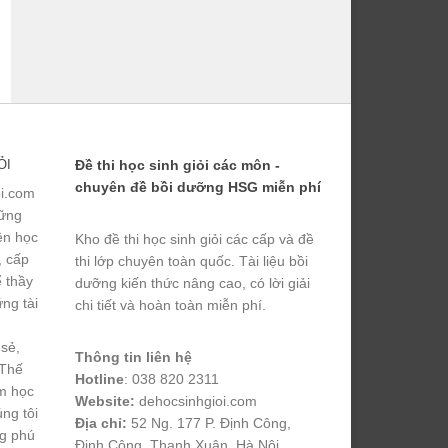
ỎI
Đề thi học sinh giỏi các môn -
chuyên đề bồi dưỡng HSG miễn phí
ỏi.com
hững
yện học
Kho đề thi học sinh giỏi các cấp và đề
, cấp
thi lớp chuyên toàn quốc. Tài liệu bồi
ể thầy
dưỡng kiến thức nâng cao, có lời giải
ng tài
chi tiết và hoàn toàn miễn phí.
 sẻ,
Thông tin liên hệ
 Thế
Hotline
: 038 820 2311
m học
Website:
dehocsinhgioi.com
úng tôi
Địa chỉ:
52 Ng. 177 P. Định Công,
ng phú
Định Công, Thanh Xuân, Hà Nội