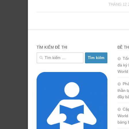
THÁNG 12 2
TÌM KIẾM ĐỀ THI
ĐỀ TH
Tìm
Tổn
kiếm
đà kỷ 
cho:
World
Phâ
thần 
đầy b
Cập
World
bảng 