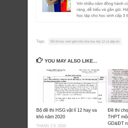
Với nhiều năm đồng hành cù
ràng, dễ hiểu và gần gũi. Hi
học tập cho học sinh cấp 3 t
Tags:
Đề thi học sinh giỏi môn hóa học lớp 12 có đáp án
YOU MAY ALSO LIKE...
Bộ đề thi HSG vật lí 12 hay va
Đề thi ch
khó năm 2020
THPT môn
GD&ĐT n
THÁNG 2 9, 2020