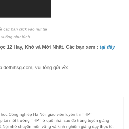
ề các bạn click vào nút tải
xuống như hình
ọc 12 Hay, Khó và Mới Nhất. Các bạn xem
:
tại đây
p dethihsg.com, vui lòng gửi về:
 học Công nghiệp Hà Nội, giáo viên luyện thi THPT
p tại một trường THPT ở quê nhà, sau đó trúng tuyển giảng
à Nội nhờ chuyên môn vững và kinh nghiệm giảng dạy thực tế.