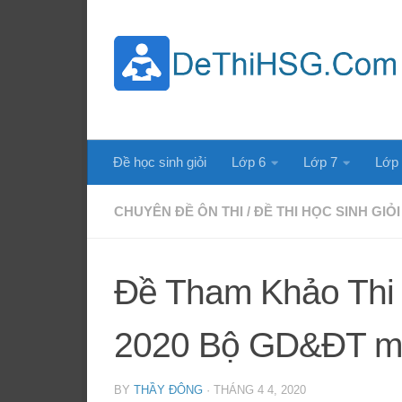
Skip to content
Đề học sinh giỏi
Lớp 6
Lớp 7
Lớp
CHUYÊN ĐỀ ÔN THI
/
ĐỀ THI HỌC SINH GIỎ
Đề Tham Khảo Thi
2020 Bộ GD&ĐT m
BY
THẦY ĐÔNG
·
THÁNG 4 4, 2020