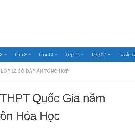
 8
Lớp 9
Lớp 10
Lớp 11
Lớp 12
Tuyển tậ
I LỚP 12 CÓ ĐÁP ÁN TỔNG HỢP
 THPT Quốc Gia năm
ôn Hóa Học