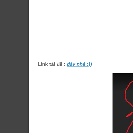
Link tải đề
:
đây nhé :))