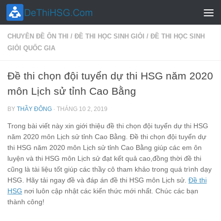
Skip to content
CHUYÊN ĐỀ ÔN THI
/
ĐỀ THI HỌC SINH GIỎI
/
ĐỀ THI HỌC SINH
GIỎI QUỐC GIA
Đề thi chọn đội tuyển dự thi HSG năm 2020
môn Lịch sử tỉnh Cao Bằng
BY
THẦY ĐÔNG
·
THÁNG 10 2, 2019
Trong bài viết này xin giới thiệu đề thi chọn đội tuyển dự thi HSG
năm 2020 môn Lịch sử tỉnh Cao Bằng. Đề thi chọn đội tuyển dự
thi HSG năm 2020 môn Lịch sử tỉnh Cao Bằng giúp các em ôn
luyện và thi HSG môn Lịch sử đạt kết quả cao,đồng thời đề thi
cũng là tài liệu tốt giúp các thầy cô tham khảo trong quá trình dạy
HSG. Hãy tải ngay đề và đáp án đề thi HSG môn Lịch sử.
Đề thi
HSG
nơi luôn cập nhật các kiến thức mới nhất. Chúc các bạn
thành công!