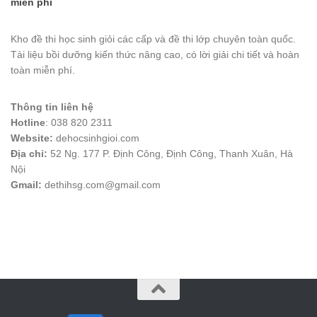
miễn phí
Kho đề thi học sinh giỏi các cấp và đề thi lớp chuyên toàn quốc.
Tài liệu bồi dưỡng kiến thức nâng cao, có lời giải chi tiết và hoàn
toàn miễn phí.
Thông tin liên hệ
Hotline
: 038 820 2311
Website:
dehocsinhgioi.com
Địa chỉ:
52 Ng. 177 P. Định Công, Định Công, Thanh Xuân, Hà
Nội
Gmail:
dethihsg.com@gmail.com
vin88
 , 
game bài đổi thưởng
 , 
iwin68
 , 
Good88