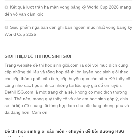
Kết quả lượt trận hạ màn vòng bảng kỳ World Cup 2026 mang
đến vô vàn cảm xúc
Siêu phẩm ngả bàn đèn ghi bàn ngoạn mục nhất vòng bảng kỳ
World Cup 2026
GIỚI THIỆU ĐỀ THI HỌC SINH GIỎI
Trang website đề thi học sinh giỏi.com ra đời với mục đích cung
cấp những tài liệu và tổng hợp đề thi ôn luyện học sinh giỏi theo
các cấp thành phố, cấp tỉnh, cấp huyện qua các năm. Để thầy cô
cũng như các học sinh có những tài liệu quý giá để ôn luyện.
DethiHSG.com là một trang chia sẻ, không có mục đích thương
mại. Thế nên, mong quý thầy cô và các em học sinh góp ý, chia
sẻ tài liệu để chúng tôi tổng hợp làm cho nội dung phong phú và
đa dạng hơn. Cảm ơn.
Đề thi học sinh giỏi các môn - chuyên đề bồi dưỡng HSG