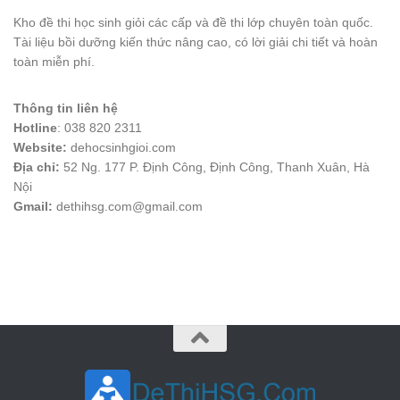
Kho đề thi học sinh giỏi các cấp và đề thi lớp chuyên toàn quốc.
Tài liệu bồi dưỡng kiến thức nâng cao, có lời giải chi tiết và hoàn
toàn miễn phí.
Thông tin liên hệ
Hotline
: 038 820 2311
Website:
dehocsinhgioi.com
Địa chỉ:
52 Ng. 177 P. Định Công, Định Công, Thanh Xuân, Hà
Nội
Gmail:
dethihsg.com@gmail.com
vin88
 , 
game bài đổi thưởng
 , 
iwin68
 , 
Good88