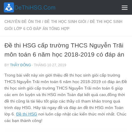
Skip to content
CHUYÊN ĐỀ ÔN THI
/
ĐỀ THI HỌC SINH GIỎI
/
ĐỀ THI HỌC SINH
GIỎI LỚP 6 CÓ ĐÁP ÁN TỔNG HỢP
Đề thi HSG cấp trường THCS Nguyễn Trãi
môn toán 6 năm học 2018-2019 có đáp án
BY
THẦY ĐÔNG
·
THÁNG 10 27, 2019
Trong bài viết này xin giới thiệu đề thi học sinh giỏi cấp trường
THCS Nguyễn Trãi môn toán 6 năm học 2018-2019 có đáp án.Đề
thi học sinh giỏi cấp trường THCS Nguyễn Trãi môn toán 6 giúp
các em ôn luyện và thi HSG môn Toán đạt kết quả cao,đồng thời
đề thi cũng là tài liệu tốt giúp các thầy cô tham khảo trong quá
trình dạy HSG. Hãy tải ngay đề và đáp án đề thi HSG môn Toán
lớp 6.
Đề thi HSG
nơi luôn cập nhật các kiến thức mới nhất. Chúc
các bạn thành công!