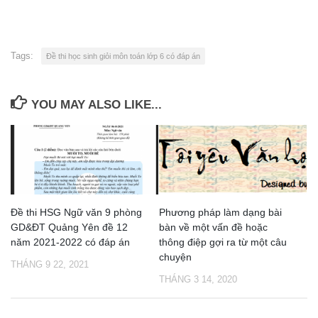
Tags:
Đề thi học sinh giỏi môn toán lớp 6 có đáp án
YOU MAY ALSO LIKE...
Đề thi HSG Ngữ văn 9 phòng
Phương pháp làm dạng bài
GD&ĐT Quảng Yên đề 12
bàn về một vấn đề hoặc
năm 2021-2022 có đáp án
thông điệp gợi ra từ một câu
chuyện
THÁNG 9 22, 2021
THÁNG 3 14, 2020