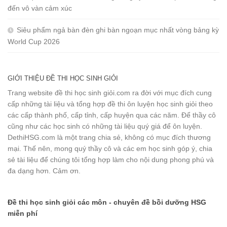
đến vô vàn cảm xúc
Siêu phẩm ngả bàn đèn ghi bàn ngoạn mục nhất vòng bảng kỳ
World Cup 2026
GIỚI THIỆU ĐỀ THI HỌC SINH GIỎI
Trang website đề thi học sinh giỏi.com ra đời với mục đích cung
cấp những tài liệu và tổng hợp đề thi ôn luyện học sinh giỏi theo
các cấp thành phố, cấp tỉnh, cấp huyện qua các năm. Để thầy cô
cũng như các học sinh có những tài liệu quý giá để ôn luyện.
DethiHSG.com là một trang chia sẻ, không có mục đích thương
mại. Thế nên, mong quý thầy cô và các em học sinh góp ý, chia
sẻ tài liệu để chúng tôi tổng hợp làm cho nội dung phong phú và
đa dạng hơn. Cảm ơn.
Đề thi học sinh giỏi các môn - chuyên đề bồi dưỡng HSG
miễn phí