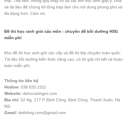
mại. Thế nên, mong quý thầy cô và các em học sinh góp ý, chia
sẻ tài liệu để chúng tôi tổng hợp làm cho nội dung phong phú và
đa dạng hơn. Cảm ơn.
Đề thi học sinh giỏi các môn - chuyên đề bồi dưỡng HSG
miễn phí
Kho đề thi học sinh giỏi các cấp và đề thi lớp chuyên toàn quốc.
Tài liệu bồi dưỡng kiến thức nâng cao, có lời giải chi tiết và hoàn
toàn miễn phí.
Thông tin liên hệ
Hotline
: 038 820 2311
Website:
dehocsinhgioi.com
Địa chỉ:
52 Ng. 177 P. Định Công, Định Công, Thanh Xuân, Hà
Nội
Gmail:
dethihsg.com@gmail.com
vin88
 , 
game bài đổi thưởng
 , 
iwin68
 , 
Good88