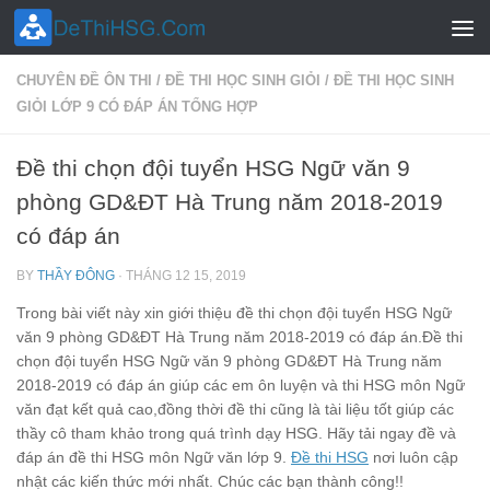
Skip to content
CHUYÊN ĐỀ ÔN THI
/
ĐỀ THI HỌC SINH GIỎI
/
ĐỀ THI HỌC SINH
GIỎI LỚP 9 CÓ ĐÁP ÁN TỔNG HỢP
Đề thi chọn đội tuyển HSG Ngữ văn 9
phòng GD&ĐT Hà Trung năm 2018-2019
có đáp án
BY
THẦY ĐÔNG
·
THÁNG 12 15, 2019
Trong bài viết này xin giới thiệu đề thi chọn đội tuyển HSG Ngữ
văn 9 phòng GD&ĐT Hà Trung năm 2018-2019 có đáp án.Đề thi
chọn đội tuyển HSG Ngữ văn 9 phòng GD&ĐT Hà Trung năm
2018-2019 có đáp án giúp các em ôn luyện và thi HSG môn Ngữ
văn đạt kết quả cao,đồng thời đề thi cũng là tài liệu tốt giúp các
thầy cô tham khảo trong quá trình dạy HSG. Hãy tải ngay đề và
đáp án đề thi HSG môn Ngữ văn lớp 9.
Đề thi HSG
nơi luôn cập
nhật các kiến thức mới nhất. Chúc các bạn thành công!!