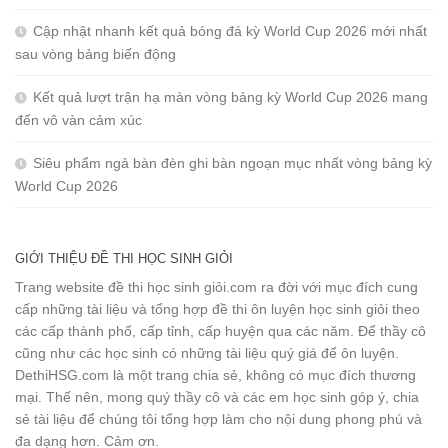
Cập nhật nhanh kết quả bóng đá kỳ World Cup 2026 mới nhất
sau vòng bảng biến động
Kết quả lượt trận hạ màn vòng bảng kỳ World Cup 2026 mang
đến vô vàn cảm xúc
Siêu phẩm ngả bàn đèn ghi bàn ngoạn mục nhất vòng bảng kỳ
World Cup 2026
GIỚI THIỆU ĐỀ THI HỌC SINH GIỎI
Trang website đề thi học sinh giỏi.com ra đời với mục đích cung
cấp những tài liệu và tổng hợp đề thi ôn luyện học sinh giỏi theo
các cấp thành phố, cấp tỉnh, cấp huyện qua các năm. Để thầy cô
cũng như các học sinh có những tài liệu quý giá để ôn luyện.
DethiHSG.com là một trang chia sẻ, không có mục đích thương
mại. Thế nên, mong quý thầy cô và các em học sinh góp ý, chia
sẻ tài liệu để chúng tôi tổng hợp làm cho nội dung phong phú và
đa dạng hơn. Cảm ơn.