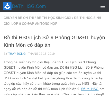
Skip to content
CHUYÊN ĐỀ ÔN THI
/
ĐỀ THI HỌC SINH GIỎI
/
ĐỀ THI HỌC SINH
GIỎI LỚP 9 CÓ ĐÁP ÁN TỔNG HỢP
Đề thi HSG Lịch Sử 9 Phòng GD&ĐT huyện
Kinh Môn có đáp án
BY
THẦY ĐÔNG
·
THÁNG 12 15, 2019
Trong bài viết này xin giới thiệu đề thi HSG Lịch Sử 9 Phòng
GD&ĐT huyện Kinh Môn có đáp án. Đề thi HSG Lịch Sử 9 Phòng
GD&ĐT huyện Kinh Môn có đáp án giúp các em ôn luyện và thi
HSG môn Lịch Sử đạt kết quả cao,đồng thời đề thi cũng là tài liệu
tốt giúp các thầy cô tham khảo trong quá trình dạy HSG. Hãy tải
ngay đề và đáp án đề thi HSG môn Lịch Sử lớp 9.
Đề thi HSG
nơi
luôn cập nhật các kiến thức mới nhất. Chúc các bạn thành công!!