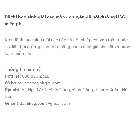
Đề thi học sinh giỏi các môn - chuyên đề bồi dưỡng HSG
miễn phí
Kho đề thi học sinh giỏi các cấp và đề thi lớp chuyên toàn quốc.
Tài liệu bồi dưỡng kiến thức nâng cao, có lời giải chi tiết và hoàn
toàn miễn phí.
Thông tin liên hệ
Hotline
: 038 820 2311
Website:
dehocsinhgioi.com
Địa chỉ:
52 Ng. 177 P. Định Công, Định Công, Thanh Xuân, Hà
Nội
Gmail:
dethihsg.com@gmail.com
vin88
 , 
game bài đổi thưởng
 , 
iwin68
 , 
Good88