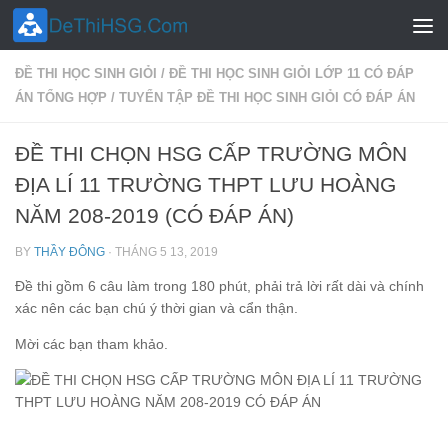
Skip to content
ĐỀ THI HỌC SINH GIỎI
/
ĐỀ THI HỌC SINH GIỎI LỚP 11 CÓ ĐÁP
ÁN TỔNG HỢP
/
TUYỂN TẬP ĐỀ THI HỌC SINH GIỎI CÓ ĐÁP ÁN
ĐỀ THI CHỌN HSG CẤP TRƯỜNG MÔN
ĐỊA LÍ 11 TRƯỜNG THPT LƯU HOÀNG
NĂM 208-2019 (CÓ ĐÁP ÁN)
BY
THẦY ĐÔNG
·
THÁNG 5 13, 2019
Đề thi gồm 6 câu làm trong 180 phút, phải trả lời rất dài và chính
xác nên các bạn chú ý thời gian và cẩn thận.
Mời các bạn tham khảo.