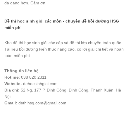
đa dạng hơn. Cảm ơn.
Đề thi học sinh giỏi các môn - chuyên đề bồi dưỡng HSG
miễn phí
Kho đề thi học sinh giỏi các cấp và đề thi lớp chuyên toàn quốc.
Tài liệu bồi dưỡng kiến thức nâng cao, có lời giải chi tiết và hoàn
toàn miễn phí.
Thông tin liên hệ
Hotline
: 038 820 2311
Website:
dehocsinhgioi.com
Địa chỉ:
52 Ng. 177 P. Định Công, Định Công, Thanh Xuân, Hà
Nội
Gmail:
dethihsg.com@gmail.com
vin88
 , 
game bài đổi thưởng
 , 
iwin68
 , 
Good88