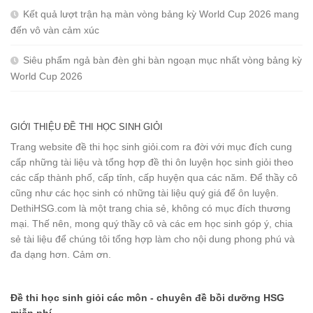
Kết quả lượt trận hạ màn vòng bảng kỳ World Cup 2026 mang
đến vô vàn cảm xúc
Siêu phẩm ngả bàn đèn ghi bàn ngoạn mục nhất vòng bảng kỳ
World Cup 2026
GIỚI THIỆU ĐỀ THI HỌC SINH GIỎI
Trang website đề thi học sinh giỏi.com ra đời với mục đích cung
cấp những tài liệu và tổng hợp đề thi ôn luyện học sinh giỏi theo
các cấp thành phố, cấp tỉnh, cấp huyện qua các năm. Để thầy cô
cũng như các học sinh có những tài liệu quý giá để ôn luyện.
DethiHSG.com là một trang chia sẻ, không có mục đích thương
mại. Thế nên, mong quý thầy cô và các em học sinh góp ý, chia
sẻ tài liệu để chúng tôi tổng hợp làm cho nội dung phong phú và
đa dạng hơn. Cảm ơn.
Đề thi học sinh giỏi các môn - chuyên đề bồi dưỡng HSG
miễn phí