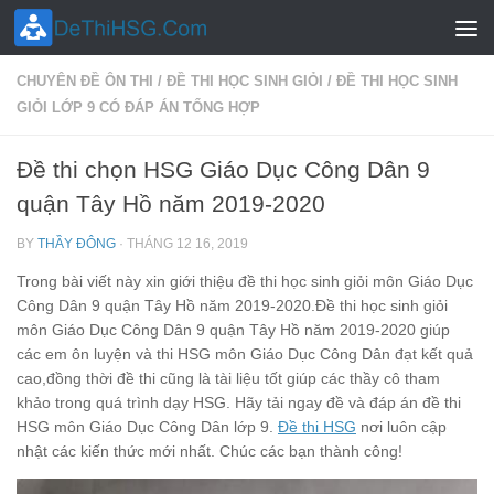
Skip to content
CHUYÊN ĐỀ ÔN THI
/
ĐỀ THI HỌC SINH GIỎI
/
ĐỀ THI HỌC SINH
GIỎI LỚP 9 CÓ ĐÁP ÁN TỔNG HỢP
Đề thi chọn HSG Giáo Dục Công Dân 9
quận Tây Hồ năm 2019-2020
BY
THẦY ĐÔNG
·
THÁNG 12 16, 2019
Trong bài viết này xin giới thiệu đề thi học sinh giỏi môn Giáo Dục
Công Dân 9 quận Tây Hồ năm 2019-2020.Đề thi học sinh giỏi
môn Giáo Dục Công Dân 9 quận Tây Hồ năm 2019-2020 giúp
các em ôn luyện và thi HSG môn Giáo Dục Công Dân đạt kết quả
cao,đồng thời đề thi cũng là tài liệu tốt giúp các thầy cô tham
khảo trong quá trình dạy HSG. Hãy tải ngay đề và đáp án đề thi
HSG môn Giáo Dục Công Dân lớp 9.
Đề thi HSG
nơi luôn cập
nhật các kiến thức mới nhất. Chúc các bạn thành công!