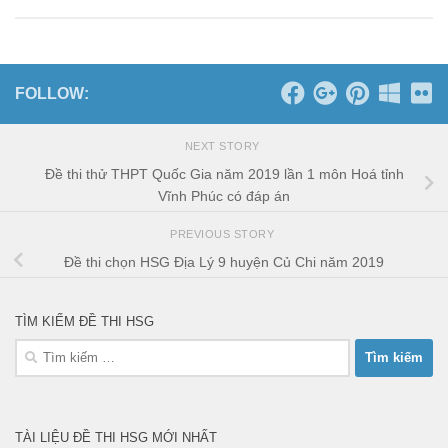
FOLLOW:
NEXT STORY
Đề thi thử THPT Quốc Gia năm 2019 lần 1 môn Hoá tỉnh
Vĩnh Phúc có đáp án
PREVIOUS STORY
Đề thi chọn HSG Địa Lý 9 huyện Củ Chi năm 2019
TÌM KIẾM ĐỀ THI HSG
Tìm
kiếm
cho:
TÀI LIỆU ĐỀ THI HSG MỚI NHẤT