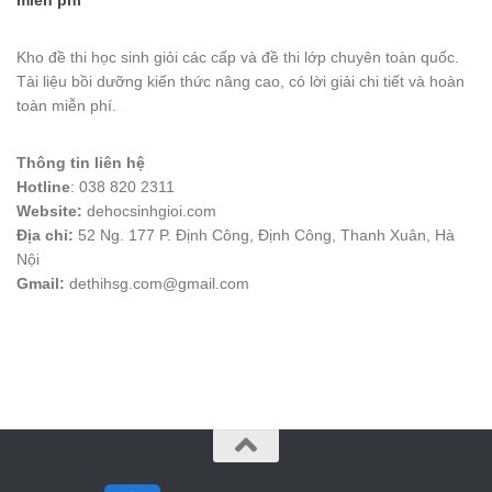
Kho đề thi học sinh giỏi các cấp và đề thi lớp chuyên toàn quốc.
Tài liệu bồi dưỡng kiến thức nâng cao, có lời giải chi tiết và hoàn
toàn miễn phí.
Thông tin liên hệ
Hotline
: 038 820 2311
Website:
dehocsinhgioi.com
Địa chỉ:
52 Ng. 177 P. Định Công, Định Công, Thanh Xuân, Hà
Nội
Gmail:
dethihsg.com@gmail.com
vin88
 , 
game bài đổi thưởng
 , 
iwin68
 , 
Good88