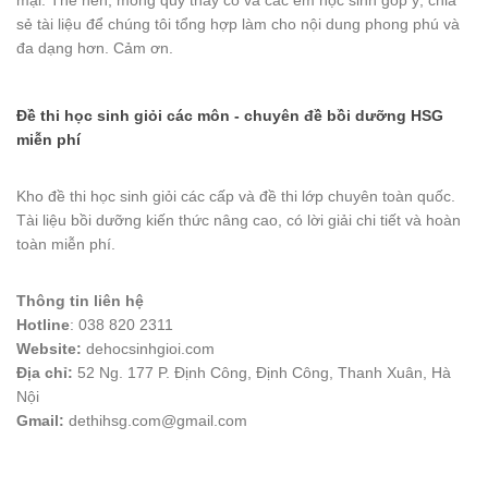
mại. Thế nên, mong quý thầy cô và các em học sinh góp ý, chia
sẻ tài liệu để chúng tôi tổng hợp làm cho nội dung phong phú và
đa dạng hơn. Cảm ơn.
Đề thi học sinh giỏi các môn - chuyên đề bồi dưỡng HSG
miễn phí
Kho đề thi học sinh giỏi các cấp và đề thi lớp chuyên toàn quốc.
Tài liệu bồi dưỡng kiến thức nâng cao, có lời giải chi tiết và hoàn
toàn miễn phí.
Thông tin liên hệ
Hotline
: 038 820 2311
Website:
dehocsinhgioi.com
Địa chỉ:
52 Ng. 177 P. Định Công, Định Công, Thanh Xuân, Hà
Nội
Gmail:
dethihsg.com@gmail.com
vin88
 , 
game bài đổi thưởng
 , 
iwin68
 , 
Good88