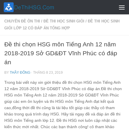
Skip to content
CHUYÊN ĐỀ ÔN THI
/
ĐỀ THI HỌC SINH GIỎI
/
ĐỀ THI HỌC SINH
GIỎI LỚP 12 CÓ ĐÁP ÁN TỔNG HỢP
Đề thi chọn HSG môn Tiếng Anh 12 năm
2018-2019 Sở GD&ĐT Vĩnh Phúc có đáp
án
BY
THẦY ĐÔNG
·
THÁNG 8 23, 2019
Trong bài viết này xin giới thiệu đề thi chọn HSG môn Tiếng Anh
12 năm 2018-2019 Sở GD&ĐT Vĩnh Phúc có đáp án.Đề thi chọn
HSG môn Tiếng Anh 12 năm 2018-2019 Sở GD&ĐT Vĩnh Phúc
giúp các em ôn luyện và thi HSG môn Tiếng Anh đạt kết quả
cao,đồng thời đề thi cũng là tài liệu tốt giúp các thầy cô tham
khảo trong quá trình dạy HSG. Hãy tải ngay đề và đáp án đề thi
HSG môn Tiếng anh lớp 12. Đề thi HSG nơi luôn cập nhật các
kiến thức mới nhất. Chúc các bạn thành công! cô tham khảo