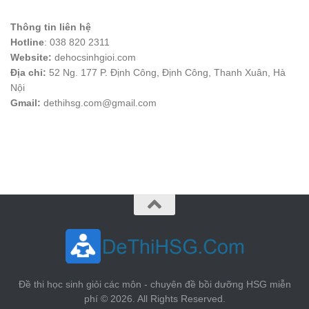
Thông tin liên hệ
Hotline
: 038 820 2311
Website:
dehocsinhgioi.com
Địa chỉ:
52 Ng. 177 P. Định Công, Định Công, Thanh Xuân, Hà
Nội
Gmail:
dethihsg.com@gmail.com
vin88
 , 
game bài đổi thưởng
 , 
iwin68
 , 
Good88
Đề thi học sinh giỏi các môn - chuyên đề bồi dưỡng HSG miễn
phí © 2026. All Rights Reserved.