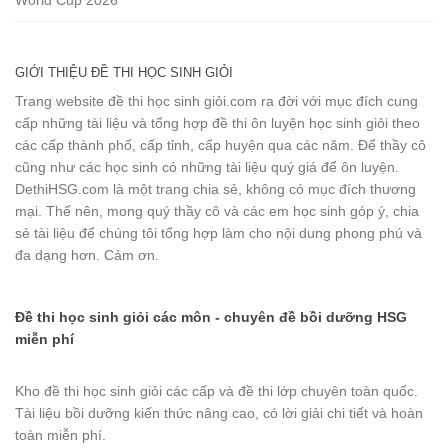
World Cup 2026
GIỚI THIỆU ĐỀ THI HỌC SINH GIỎI
Trang website đề thi học sinh giỏi.com ra đời với mục đích cung
cấp những tài liệu và tổng hợp đề thi ôn luyện học sinh giỏi theo
các cấp thành phố, cấp tỉnh, cấp huyện qua các năm. Để thầy cô
cũng như các học sinh có những tài liệu quý giá để ôn luyện.
DethiHSG.com là một trang chia sẻ, không có mục đích thương
mại. Thế nên, mong quý thầy cô và các em học sinh góp ý, chia
sẻ tài liệu để chúng tôi tổng hợp làm cho nội dung phong phú và
đa dạng hơn. Cảm ơn.
Đề thi học sinh giỏi các môn - chuyên đề bồi dưỡng HSG
miễn phí
Kho đề thi học sinh giỏi các cấp và đề thi lớp chuyên toàn quốc.
Tài liệu bồi dưỡng kiến thức nâng cao, có lời giải chi tiết và hoàn
toàn miễn phí.