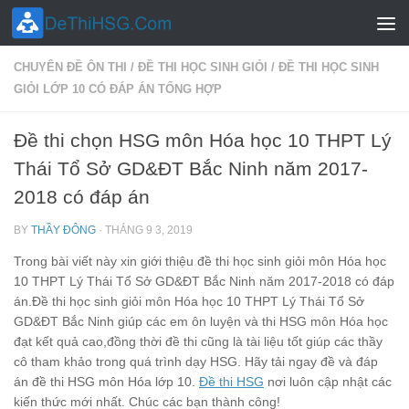
Skip to content
CHUYÊN ĐỀ ÔN THI
/
ĐỀ THI HỌC SINH GIỎI
/
ĐỀ THI HỌC SINH
GIỎI LỚP 10 CÓ ĐÁP ÁN TỔNG HỢP
Đề thi chọn HSG môn Hóa học 10 THPT Lý
Thái Tổ Sở GD&ĐT Bắc Ninh năm 2017-
2018 có đáp án
BY
THẦY ĐÔNG
·
THÁNG 9 3, 2019
Trong bài viết này xin giới thiệu đề thi học sinh giỏi môn Hóa học
10 THPT Lý Thái Tổ Sở GD&ĐT Bắc Ninh năm 2017-2018 có đáp
án.Đề thi học sinh giỏi môn Hóa học 10 THPT Lý Thái Tổ Sở
GD&ĐT Bắc Ninh giúp các em ôn luyện và thi HSG môn Hóa học
đạt kết quả cao,đồng thời đề thi cũng là tài liệu tốt giúp các thầy
cô tham khảo trong quá trình dạy HSG. Hãy tải ngay đề và đáp
án đề thi HSG môn Hóa lớp 10.
Đề thi HSG
nơi luôn cập nhật các
kiến thức mới nhất. Chúc các bạn thành công!