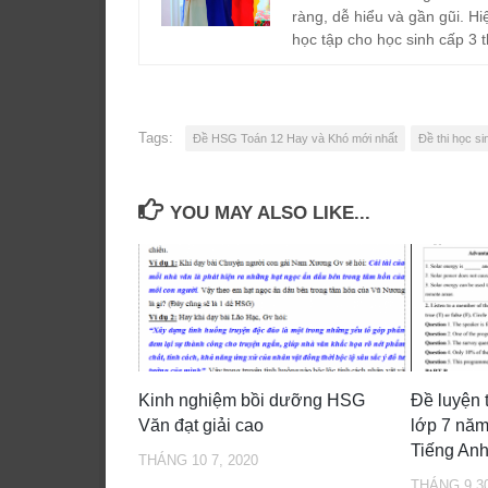
ràng, dễ hiểu và gần gũi. Hi
học tập cho học sinh cấp 3 t
Tags:
Đề HSG Toán 12 Hay và Khó mới nhất
Đề thi học si
YOU MAY ALSO LIKE...
Kinh nghiệm bồi dưỡng HSG
Đề luyện t
Văn đạt giải cao
lớp 7 nă
Tiếng Anh
THÁNG 10 7, 2020
THÁNG 9 30