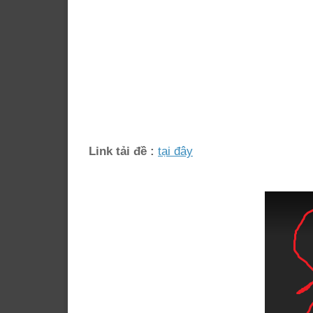
Link tải đề :
tại đây