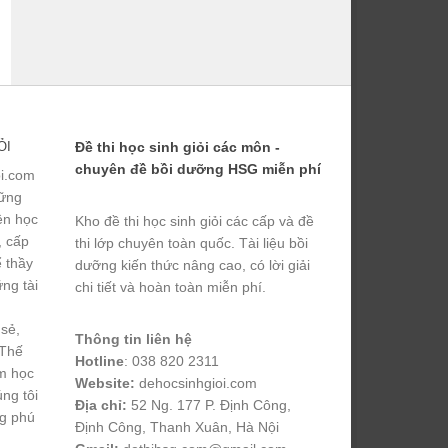
ỎI
Đề thi học sinh giỏi các môn -
chuyên đề bồi dưỡng HSG miễn phí
ỏi.com
hững
yện học
Kho đề thi học sinh giỏi các cấp và đề
, cấp
thi lớp chuyên toàn quốc. Tài liệu bồi
ể thầy
dưỡng kiến thức nâng cao, có lời giải
ng tài
chi tiết và hoàn toàn miễn phí.
 sẻ,
Thông tin liên hệ
 Thế
Hotline
: 038 820 2311
m học
Website:
dehocsinhgioi.com
úng tôi
Địa chỉ:
52 Ng. 177 P. Định Công,
ng phú
Định Công, Thanh Xuân, Hà Nội