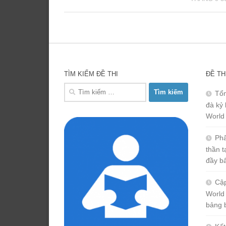
TÌM KIẾM ĐỀ THI
ĐỀ TH
Tìm
Tổn
kiếm
đà kỷ 
cho:
World
Phâ
thần 
đầy b
Cập
World
bảng 