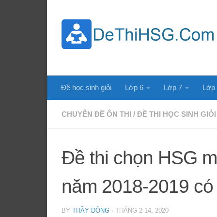
Skip to content
Đề học sinh giỏi
Lớp 6
Lớp 7
Lớp
CHUYÊN ĐỀ ÔN THI
/
ĐỀ THI HỌC SINH GIỎI
Đề thi chọn HSG mô
năm 2018-2019 có
BY
THẦY ĐÔNG
·
THÁNG 2 14, 2020