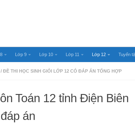
 8
Lớp 9
Lớp 10
Lớp 11
Lớp 12
Tuyển tậ
/
ĐỀ THI HỌC SINH GIỎI LỚP 12 CÓ ĐÁP ÁN TỔNG HỢP
n Toán 12 tỉnh Điện Biên
 đáp án