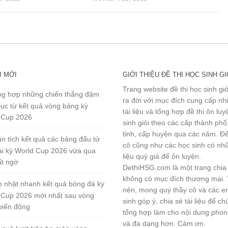
I MỚI
GIỚI THIỆU ĐỀ THI HỌC SINH GI
Trang website đề thi học sinh gi
g hợp những chiến thắng đậm
ra đời với mục đích cung cấp n
lục từ kết quả vòng bảng kỳ
tài liệu và tổng hợp đề thi ôn lu
 Cup 2026
sinh giỏi theo các cấp thành phố
tỉnh, cấp huyện qua các năm. Đ
n tích kết quả các bảng đấu tử
cô cũng như các học sinh có nhữ
tại kỳ World Cup 2026 vừa qua
liệu quý giá để ôn luyện.
ất ngờ
DethiHSG.com là một trang chia
không có mục đích thương mại.
 nhật nhanh kết quả bóng đá kỳ
nên, mong quý thầy cô và các e
 Cup 2026 mới nhất sau vòng
sinh góp ý, chia sẻ tài liệu để ch
biến động
tổng hợp làm cho nội dung pho
và đa dạng hơn. Cảm ơn.