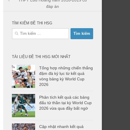
THPT Lưu Hoàng năm 2018-2019 có
đáp án
TÌM KIẾM ĐỀ THI HSG
Tìm
kiếm
cho:
TÀI LIỆU ĐỀ THI HSG MỚI NHẤT
Tổng hợp những chiến thắng
đậm đà kỷ lục từ kết quả
vòng bảng kỳ World Cup
2026
Phân tích kết quả các bảng
đấu tử thần tại kỳ World Cup
2026 vừa qua đầy bất ngờ
Cập nhật nhanh kết quả