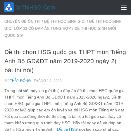
Skip to content
CHUYÊN ĐỀ ÔN THI
/
ĐỀ THI HỌC SINH GIỎI
/
ĐỀ THI HỌC SINH
GIỎI LỚP 12 CÓ ĐÁP ÁN TỔNG HỢP
/
ĐỀ THI HỌC SINH GIỎI
QUỐC GIA
Đề thi chọn HSG quốc gia THPT môn Tiếng
Anh Bộ GD&ĐT năm 2019-2020 ngày 2(
bài thi nói)
BY
THẦY ĐÔNG
·
THÁNG 1 1, 2020
Trong bài viết này xin giới thiệu đáp án đề thi chọn HSG quốc gia
THPT môn Tiếng Anh Bộ GD&ĐT năm 2019-2020 ngày2. Đề thi
chọn HSG quốc gia THPT môn Tiếng Anh Bộ GD&ĐT năm 2019-
2020 ngày2 giúp các em ôn luyện và thi HSG môn Tiếng Anh đạt
kết quả cao,đồng thời đề thi cũng là tài liệu tốt giúp các thầy cô
tham khảo trong quá trình dạy HSG. Hãy tải ngay đề và đáp án
đề thi HSG môn Tiếng Anh.
Đề thi HSG
nơi luôn cập nhật các