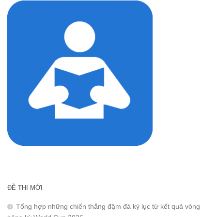
ĐỀ THI MỚI
Tổng hợp những chiến thắng đậm đà kỷ lục từ kết quả vòng