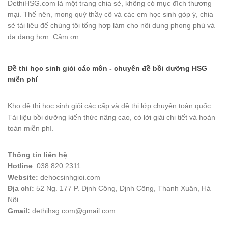
DethiHSG.com là một trang chia sẻ, không có mục đích thương
mại. Thế nên, mong quý thầy cô và các em học sinh góp ý, chia
sẻ tài liệu để chúng tôi tổng hợp làm cho nội dung phong phú và
đa dạng hơn. Cảm ơn.
Đề thi học sinh giỏi các môn - chuyên đề bồi dưỡng HSG
miễn phí
Kho đề thi học sinh giỏi các cấp và đề thi lớp chuyên toàn quốc.
Tài liệu bồi dưỡng kiến thức nâng cao, có lời giải chi tiết và hoàn
toàn miễn phí.
Thông tin liên hệ
Hotline
: 038 820 2311
Website:
dehocsinhgioi.com
Địa chỉ:
52 Ng. 177 P. Định Công, Định Công, Thanh Xuân, Hà
Nội
Gmail:
dethihsg.com@gmail.com