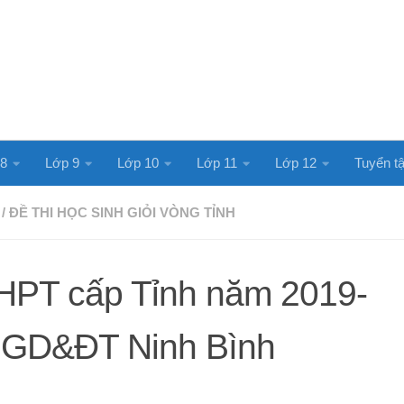
 8
Lớp 9
Lớp 10
Lớp 11
Lớp 12
Tuyển tậ
/
ĐỀ THI HỌC SINH GIỎI VÒNG TỈNH
HPT cấp Tỉnh năm 2019-
 GD&ĐT Ninh Bình