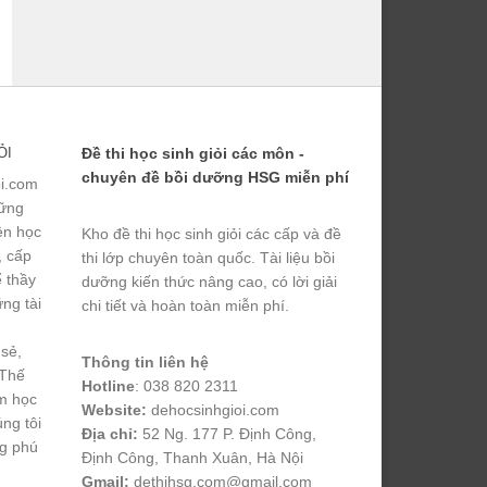
ỎI
Đề thi học sinh giỏi các môn -
chuyên đề bồi dưỡng HSG miễn phí
ỏi.com
hững
yện học
Kho đề thi học sinh giỏi các cấp và đề
, cấp
thi lớp chuyên toàn quốc. Tài liệu bồi
ể thầy
dưỡng kiến thức nâng cao, có lời giải
ng tài
chi tiết và hoàn toàn miễn phí.
 sẻ,
Thông tin liên hệ
 Thế
Hotline
: 038 820 2311
m học
Website:
dehocsinhgioi.com
úng tôi
Địa chỉ:
52 Ng. 177 P. Định Công,
ng phú
Định Công, Thanh Xuân, Hà Nội
Gmail:
dethihsg.com@gmail.com