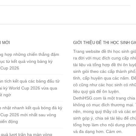
I MỚI
GIỚI THIỆU ĐỀ THI HỌC SINH GI
Trang website đề thi học sinh gi
g hợp những chiến thắng đậm
ra đời với mục đích cung cấp n
lục từ kết quả vòng bảng kỳ
tài liệu và tổng hợp đề thi ôn lu
 Cup 2026
sinh giỏi theo các cấp thành phố
tỉnh, cấp huyện qua các năm. Đ
n tích kết quả các bảng đấu tử
cô cũng như các học sinh có nhữ
tại kỳ World Cup 2026 vừa qua
liệu quý giá để ôn luyện.
ất ngờ
DethiHSG.com là một trang chia
không có mục đích thương mại.
 nhật nhanh kết quả bóng đá kỳ
nên, mong quý thầy cô và các e
 Cup 2026 mới nhất sau vòng
sinh góp ý, chia sẻ tài liệu để ch
biến động
tổng hợp làm cho nội dung pho
và đa dạng hơn. Cảm ơn.
 quả lượt trận hạ màn vòng