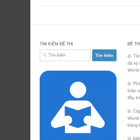
TÌM KIẾM ĐỀ THI
ĐỀ TH
Tìm
Tổn
kiếm
đà kỷ 
cho:
World
Phâ
thần 
đầy b
Cập
World
bảng 
Kết