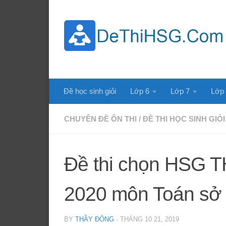
Skip to content
Đề học sinh giỏi
Lớp 6
Lớp 7
Lớp
CHUYÊN ĐỀ ÔN THI
/
ĐỀ THI HỌC SINH GIỎI
Đề thi chọn HSG T
2020 môn Toán sở
BY
THẦY ĐÔNG
·
THÁNG 10 21, 2019