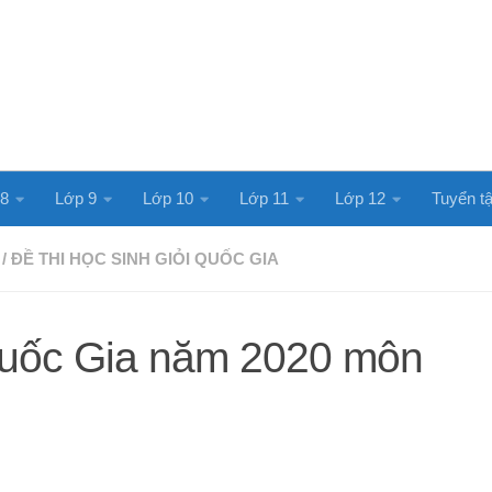
 8
Lớp 9
Lớp 10
Lớp 11
Lớp 12
Tuyển tậ
/
ĐỀ THI HỌC SINH GIỎI QUỐC GIA
uốc Gia năm 2020 môn