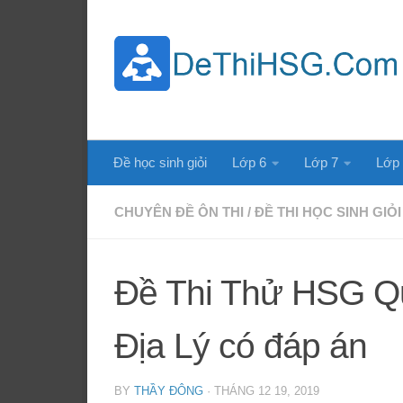
Skip to content
Đề học sinh giỏi
Lớp 6
Lớp 7
Lớp
CHUYÊN ĐỀ ÔN THI
/
ĐỀ THI HỌC SINH GIỎI
Đề Thi Thử HSG Q
Địa Lý có đáp án
BY
THẦY ĐÔNG
·
THÁNG 12 19, 2019