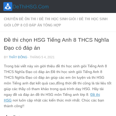
Skip to content
CHUYÊN ĐỀ ÔN THI
/
ĐỀ THI HỌC SINH GIỎI
/
ĐỀ THI HỌC SINH
GIỎI LỚP 8 CÓ ĐÁP ÁN TỔNG HỢP
Đề thi chọn HSG Tiếng Anh 8 THCS Nghĩa
Đạo có đáp án
BY
THẦY ĐÔNG
·
THÁNG 5 4, 2021
Trong bài viết này xin giới thiệu đề thi học sinh giỏi Tiếng Anh 8
THCS Nghĩa Đạo có đáp án.Đề thi học sinh giỏi Tiếng Anh 8
THCS Nghĩa Đạo có đáp án giúp các em ôn luyện và thi HSG
môn Tiếng anh đạt kết quả cao,đồng thời đề thi cũng là tài liệu tốt
giúp các thầy cô tham khảo trong quá trình dạy HSG. Hãy tải
ngay đề và đáp án đề thi HSG môn Tiếng anh lớp 8.
Đề thi
HSG
nơi luôn cập nhật các kiến thức mới nhất. Chúc các bạn
thành công!!