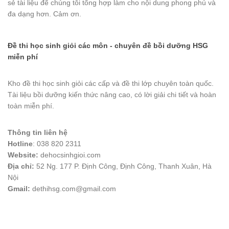
sẻ tài liệu để chúng tôi tổng hợp làm cho nội dung phong phú và
đa dạng hơn. Cảm ơn.
Đề thi học sinh giỏi các môn - chuyên đề bồi dưỡng HSG
miễn phí
Kho đề thi học sinh giỏi các cấp và đề thi lớp chuyên toàn quốc.
Tài liệu bồi dưỡng kiến thức nâng cao, có lời giải chi tiết và hoàn
toàn miễn phí.
Thông tin liên hệ
Hotline
: 038 820 2311
Website:
dehocsinhgioi.com
Địa chỉ:
52 Ng. 177 P. Định Công, Định Công, Thanh Xuân, Hà
Nội
Gmail:
dethihsg.com@gmail.com
vin88
 , 
game bài đổi thưởng
 , 
iwin68
 , 
Good88