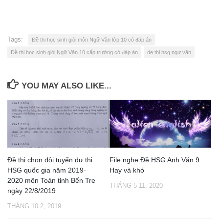
Tags:
Đề thi học sinh giỏi môn Ngữ Văn lớp 10 có đáp án
Đề thi học sinh giỏi Ngữ Văn 10 cấp trường có đáp án
de thi hsg ngư văn
YOU MAY ALSO LIKE...
Đề thi chọn đội tuyển dự thi
File nghe Đề HSG Anh Văn 9
HSG quốc gia năm 2019-
Hay và khó
2020 môn Toán tỉnh Bến Tre
THÁNG 5 11, 2020
ngày 22/8/2019
THÁNG 10 2, 2019