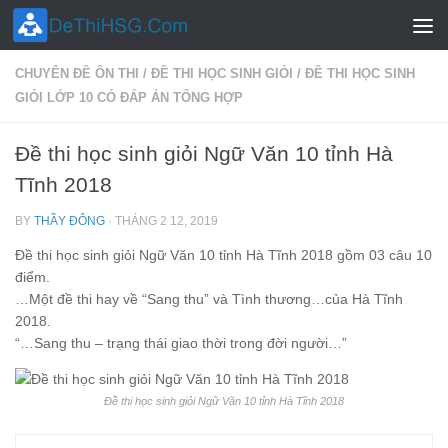
Skip to content
CHUYÊN ĐỀ ÔN THI
/
ĐỀ THI HỌC SINH GIỎI
/
ĐỀ THI HỌC SINH
GIỎI LỚP 10 CÓ ĐÁP ÁN TỔNG HỢP
Đề thi học sinh giỏi Ngữ Văn 10 tỉnh Hà
Tĩnh 2018
BY
THẦY ĐÔNG
·
THÁNG 2 12, 2019
Đề thi học sinh giỏi Ngữ Văn 10 tỉnh Hà Tĩnh 2018 gồm 03 câu 10
điểm.
…Một đề thi hay về “Sang thu” và Tình thương…của Hà Tĩnh
2018.
“…Sang thu – trạng thái giao thời trong đời người…”
Đề thi học sinh giỏi Ngữ Văn 10 tỉnh Hà Tĩnh 2018