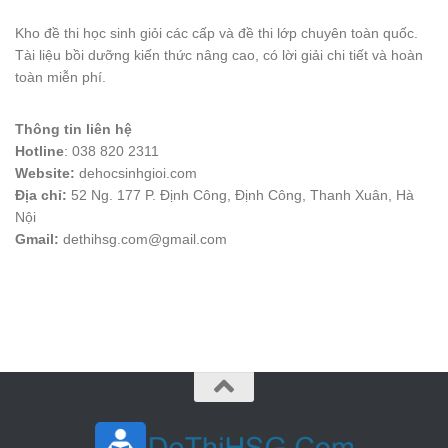
Kho đề thi học sinh giỏi các cấp và đề thi lớp chuyên toàn quốc.
Tài liệu bồi dưỡng kiến thức nâng cao, có lời giải chi tiết và hoàn
toàn miễn phí.
Thông tin liên hệ
Hotline
: 038 820 2311
Website:
dehocsinhgioi.com
Địa chỉ:
52 Ng. 177 P. Định Công, Định Công, Thanh Xuân, Hà
Nội
Gmail:
dethihsg.com@gmail.com
vin88
 , 
game bài đổi thưởng
 , 
iwin68
 , 
Good88