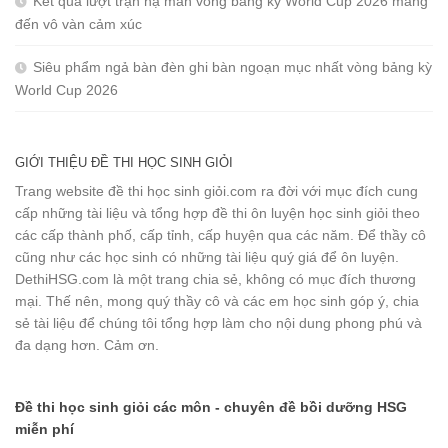
Kết quả lượt trận hạ màn vòng bảng kỳ World Cup 2026 mang
đến vô vàn cảm xúc
Siêu phẩm ngả bàn đèn ghi bàn ngoạn mục nhất vòng bảng kỳ
World Cup 2026
GIỚI THIỆU ĐỀ THI HỌC SINH GIỎI
Trang website đề thi học sinh giỏi.com ra đời với mục đích cung
cấp những tài liệu và tổng hợp đề thi ôn luyện học sinh giỏi theo
các cấp thành phố, cấp tỉnh, cấp huyện qua các năm. Để thầy cô
cũng như các học sinh có những tài liệu quý giá để ôn luyện.
DethiHSG.com là một trang chia sẻ, không có mục đích thương
mại. Thế nên, mong quý thầy cô và các em học sinh góp ý, chia
sẻ tài liệu để chúng tôi tổng hợp làm cho nội dung phong phú và
đa dạng hơn. Cảm ơn.
Đề thi học sinh giỏi các môn - chuyên đề bồi dưỡng HSG
miễn phí