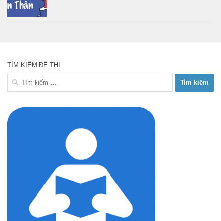
TÌM KIẾM ĐỀ THI
Tìm
kiếm
cho: