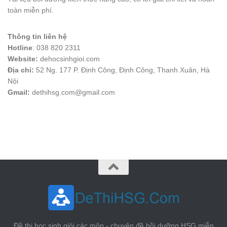
toàn miễn phí.
Thông tin liên hệ
Hotline
: 038 820 2311
Website:
dehocsinhgioi.com
Địa chỉ:
52 Ng. 177 P. Định Công, Định Công, Thanh Xuân, Hà
Nội
Gmail:
dethihsg.com@gmail.com
vin88
 , 
game bài đổi thưởng
 , 
iwin68
 , 
Good88
Đề thi học sinh giỏi các môn - chuyên đề bồi dưỡng HSG miễn