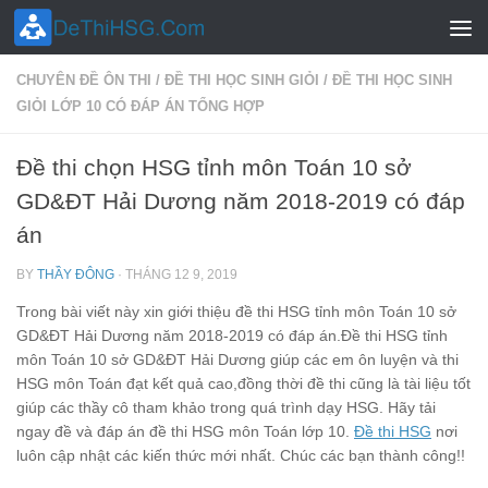
Skip to content
CHUYÊN ĐỀ ÔN THI
/
ĐỀ THI HỌC SINH GIỎI
/
ĐỀ THI HỌC SINH
GIỎI LỚP 10 CÓ ĐÁP ÁN TỔNG HỢP
Đề thi chọn HSG tỉnh môn Toán 10 sở
GD&ĐT Hải Dương năm 2018-2019 có đáp
án
BY
THẦY ĐÔNG
·
THÁNG 12 9, 2019
Trong bài viết này xin giới thiệu đề thi HSG tỉnh môn Toán 10 sở
GD&ĐT Hải Dương năm 2018-2019 có đáp án.Đề thi HSG tỉnh
môn Toán 10 sở GD&ĐT Hải Dương giúp các em ôn luyện và thi
HSG môn Toán đạt kết quả cao,đồng thời đề thi cũng là tài liệu tốt
giúp các thầy cô tham khảo trong quá trình dạy HSG. Hãy tải
ngay đề và đáp án đề thi HSG môn Toán lớp 10.
Đề thi HSG
nơi
luôn cập nhật các kiến thức mới nhất. Chúc các bạn thành công!!