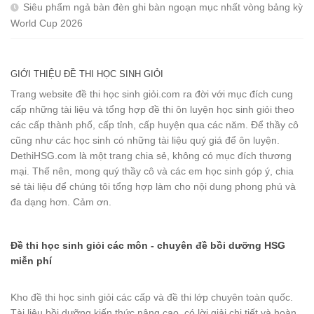
Siêu phẩm ngả bàn đèn ghi bàn ngoạn mục nhất vòng bảng kỳ
World Cup 2026
GIỚI THIỆU ĐỀ THI HỌC SINH GIỎI
Trang website đề thi học sinh giỏi.com ra đời với mục đích cung
cấp những tài liệu và tổng hợp đề thi ôn luyện học sinh giỏi theo
các cấp thành phố, cấp tỉnh, cấp huyện qua các năm. Để thầy cô
cũng như các học sinh có những tài liệu quý giá để ôn luyện.
DethiHSG.com là một trang chia sẻ, không có mục đích thương
mại. Thế nên, mong quý thầy cô và các em học sinh góp ý, chia
sẻ tài liệu để chúng tôi tổng hợp làm cho nội dung phong phú và
đa dạng hơn. Cảm ơn.
Đề thi học sinh giỏi các môn - chuyên đề bồi dưỡng HSG
miễn phí
Kho đề thi học sinh giỏi các cấp và đề thi lớp chuyên toàn quốc.
Tài liệu bồi dưỡng kiến thức nâng cao, có lời giải chi tiết và hoàn