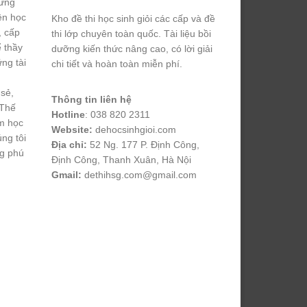
hững
yện học
Kho đề thi học sinh giỏi các cấp và đề
, cấp
thi lớp chuyên toàn quốc. Tài liệu bồi
ể thầy
dưỡng kiến thức nâng cao, có lời giải
ng tài
chi tiết và hoàn toàn miễn phí.
 sẻ,
Thông tin liên hệ
 Thế
Hotline
: 038 820 2311
m học
Website:
dehocsinhgioi.com
úng tôi
Địa chỉ:
52 Ng. 177 P. Định Công,
ng phú
Định Công, Thanh Xuân, Hà Nội
Gmail:
dethihsg.com@gmail.com
vin88
 , 
game bài đổi thưởng
 , 
iwin68
 , 
Good88