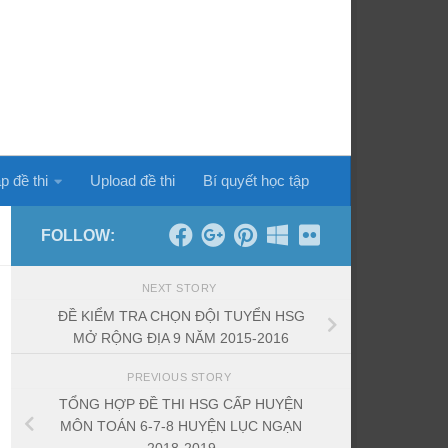
p đề thi
Upload đề thi
Bí quyết học tập
FOLLOW:
NEXT STORY
ĐỀ KIỂM TRA CHỌN ĐỘI TUYỂN HSG
MỞ RỘNG ĐỊA 9 NĂM 2015-2016
PREVIOUS STORY
TỔNG HỢP ĐỀ THI HSG CẤP HUYỆN
MÔN TOÁN 6-7-8 HUYỆN LỤC NGẠN