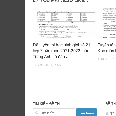
YOU MAY ALSO LIKE...
Đề luyện thi học sinh giỏi số 21
Tuyển tập
lớp 7 năm học 2021-2022 môn
Khó môn 
Tiếng Anh có đáp án.
THÁNG 3 18
THÁNG 10 1, 2022
TÌM KIẾM ĐỀ THI
ĐỀ TH
Tìm
Tổn