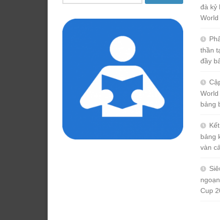
kiếm
đà kỷ 
cho:
World
Phâ
thần 
đầy b
Cập
World
bảng 
Kết
bảng 
vàn c
Siê
ngoạn
Cup 2