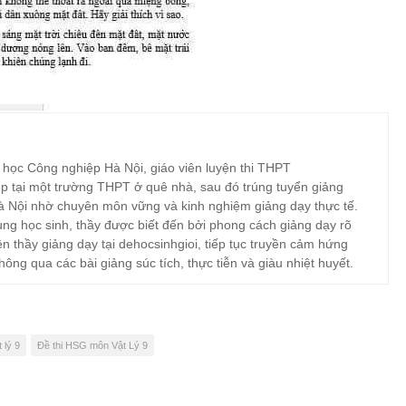
 học Công nghiệp Hà Nội, giáo viên luyện thi THPT
p tại một trường THPT ở quê nhà, sau đó trúng tuyển giảng
à Nội nhờ chuyên môn vững và kinh nghiệm giảng dạy thực tế.
ng học sinh, thầy được biết đến bởi phong cách giảng dạy rõ
ện thầy giảng dạy tại dehocsinhgioi, tiếp tục truyền cảm hứng
hông qua các bài giảng súc tích, thực tiễn và giàu nhiệt huyết.
 lý 9
Đề thi HSG môn Vật Lý 9