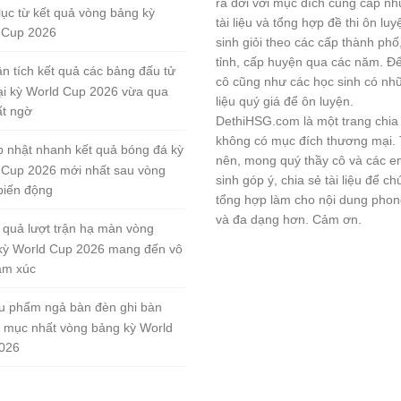
ra đời với mục đích cung cấp n
lục từ kết quả vòng bảng kỳ
tài liệu và tổng hợp đề thi ôn lu
 Cup 2026
sinh giỏi theo các cấp thành phố
tỉnh, cấp huyện qua các năm. Đ
n tích kết quả các bảng đấu tử
cô cũng như các học sinh có nhữ
tại kỳ World Cup 2026 vừa qua
liệu quý giá để ôn luyện.
ất ngờ
DethiHSG.com là một trang chia
không có mục đích thương mại.
 nhật nhanh kết quả bóng đá kỳ
nên, mong quý thầy cô và các e
 Cup 2026 mới nhất sau vòng
sinh góp ý, chia sẻ tài liệu để ch
biến động
tổng hợp làm cho nội dung pho
và đa dạng hơn. Cảm ơn.
 quả lượt trận hạ màn vòng
kỳ World Cup 2026 mang đến vô
ảm xúc
u phẩm ngả bàn đèn ghi bàn
 mục nhất vòng bảng kỳ World
026