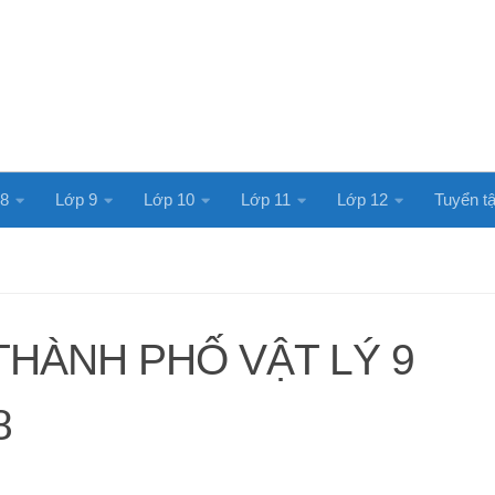
 8
Lớp 9
Lớp 10
Lớp 11
Lớp 12
Tuyển tậ
THÀNH PHỐ VẬT LÝ 9
8