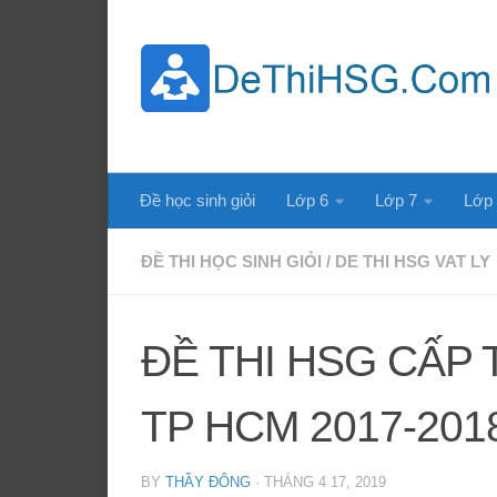
Skip to content
Đề học sinh giỏi
Lớp 6
Lớp 7
Lớp
ĐỀ THI HỌC SINH GIỎI
/
DE THI HSG VAT LY
ĐỀ THI HSG CẤP 
TP HCM 2017-201
BY
THẦY ĐÔNG
·
THÁNG 4 17, 2019